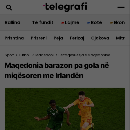
Ballina
Të fundit
Lajme
Botë
Ekono
Prishtina
Prizreni
Peja
Ferizaj
Gjakova
Mitrov
Sport
>
Futboll
>
Maqedoni
>
Përfaqësuesja e Maqedonisë
Maqedonia barazon pa gola në
miqësoren me Irlandën