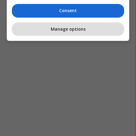
Reshat Ramadani
Enis Bardhi
Consent
Manage options