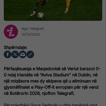
Nga
Telegrafi
31/03/2026
Përfaqësuesja e Maqedonisë së Veriut barazoi 0-
0 ndaj Irlandës në “Aviva Stadium” në Dublin, në
një miqësore mes dy ekipeve që u eliminuan në
gjysmëfinalet e Play-Off-it evropian për një vend
në Botërorin 2026, njofton Telegrafi.
Përzgjedhësi Goce Sedloski u dha hapësirë plot