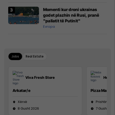
Momenti kur droni ukrainas
godet plazhin në Rusi, pranë
"pallatit të Putinit"
Evropa
Jobs
Real Estate
Viva Fresh Store
Hebs 
Arkatar/e
Pizza Man
Xërxë
Prishtinë
8 Gusht 2026
7 Gusht 20