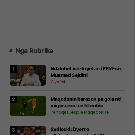
Nga Rubrika
Ndalohet ish-kryetari i FFM-së,
Muamed Sejdini
Gjyqësi
Maqedonia barazon pa gola në
miqësoren me Irlandën
Përfaqësuesja e Maqedonisë
Sedloski: Dyert e