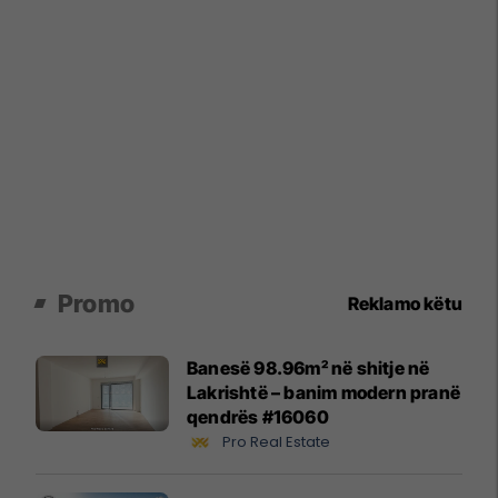
Promo
Reklamo këtu
Banesë 98.96m² në shitje në
Lakrishtë – banim modern pranë
qendrës #16060
Pro Real Estate