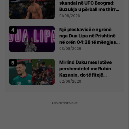
skandal në UFC Beograd:
Buzukja u përball me thirrje
anti-shqiptare nga
01/08/2026
tribunat
Një pleskavicë e ngrënë
nga Dua Lipa në Prishtinë
në orën 04:28 të mëngjesit
- dhe bota digjitale serbe
03/08/2026
shpall gjendjen e luftës
Mirlind Daku mes lotëve
përshëndetet me Rubin
Kazanin, do të fitojë
miliona te Spartak Moska
02/08/2026