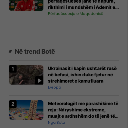
përfaqësueses janë të hapura,
rikthimi i mundshëm i Ademit e
Ristovskit
Përfaqësuesja e Maqedonisë
Në trend Botë
Ukrainasit i kapin ushtarët rusë
në befasi, ishin duke fjetur në
strehimoret e kamufluara
Evropa
Meteorologët me parashikime të
reja: Ndryshime ekstreme,
muajt e ardhshëm do të jenë të
pazakontë
Nga Bota