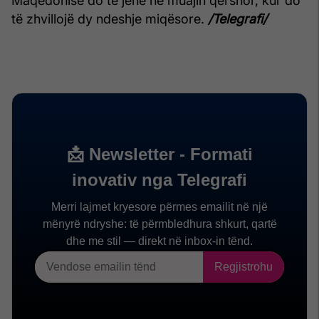
Maqedonisë do të jenë në muajin qershor, kur do
të zhvillojë dy ndeshje miqësore.
/Telegrafi/