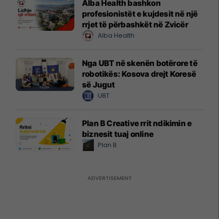
Alba Health bashkon
profesionistët e kujdesit në një
rrjet të përbashkët në Zvicër
Alba Health
Nga UBT në skenën botërore të
robotikës: Kosova drejt Koresë
së Jugut
UBT
Plan B Creative rrit ndikimin e
biznesit tuaj online
Plan B