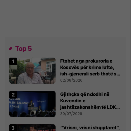
Top 5
Ftohet nga prokuroria e
Kosovës për krime lufte,
ish-gjenerali serb thotë se
dikush e tradhtoi në
02/08/2026
Beograd
Gjithçka që ndodhi në
Kuvendin e
jashtëzakonshëm të LDK-
së
30/07/2026
“Vrisni, vrisni shqiptarët”,