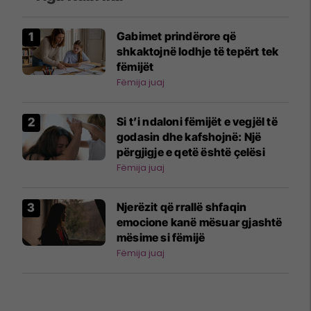
Gabimet prindërore që
shkaktojnë lodhje të tepërt tek
fëmijët
Fëmija juaj
Si t’i ndaloni fëmijët e vegjël të
godasin dhe kafshojnë: Një
përgjigje e qetë është çelësi
Fëmija juaj
Njerëzit që rrallë shfaqin
emocione kanë mësuar gjashtë
mësime si fëmijë
Fëmija juaj