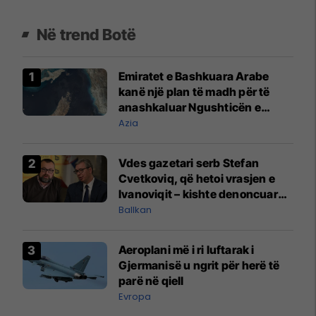
Në trend Botë
Emiratet e Bashkuara Arabe
kanë një plan të madh për të
anashkaluar Ngushticën e
Hormuzit
Azia
Vdes gazetari serb Stefan
Cvetkoviq, që hetoi vrasjen e
Ivanoviqit – kishte denoncuar
kërcënime ndaj vëllezërve
Ballkan
Vuçiq
Aeroplani më i ri luftarak i
Gjermanisë u ngrit për herë të
parë në qiell
Evropa