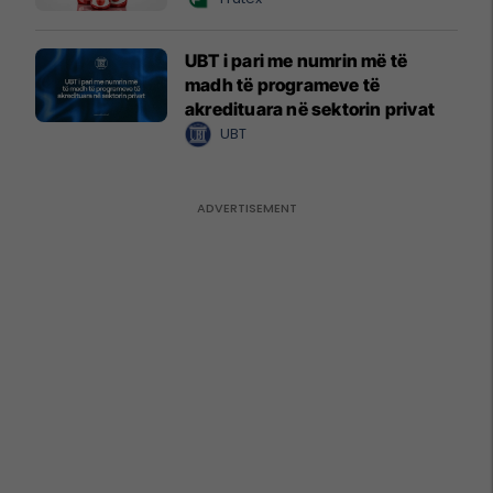
UBT i pari me numrin më të
madh të programeve të
akredituara në sektorin privat
UBT