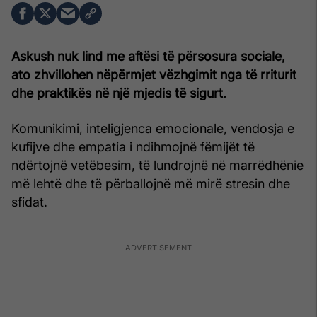
Askush nuk lind me aftësi të përsosura sociale,
ato zhvillohen nëpërmjet vëzhgimit nga të rriturit
dhe praktikës në një mjedis të sigurt.
Komunikimi, inteligjenca emocionale, vendosja e
kufijve dhe empatia i ndihmojnë fëmijët të
ndërtojnë vetëbesim, të lundrojnë në marrëdhënie
më lehtë dhe të përballojnë më mirë stresin dhe
sfidat.