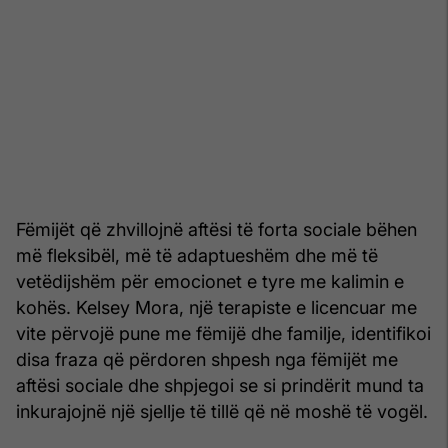
Fëmijët që zhvillojnë aftësi të forta sociale bëhen
më fleksibël, më të adaptueshëm dhe më të
vetëdijshëm për emocionet e tyre me kalimin e
kohës. Kelsey Mora, një terapiste e licencuar me
vite përvojë pune me fëmijë dhe familje, identifikoi
disa fraza që përdoren shpesh nga fëmijët me
aftësi sociale dhe shpjegoi se si prindërit mund ta
inkurajojnë një sjellje të tillë që në moshë të vogël.