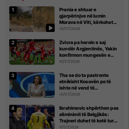
Prania e shtuar e
gjarpërinjve në lumin
Morava në Viti, kërkohet
kujdes nga qytetarët
14/07/2026
Zvicra pa heroin e saj
kundër Argjentinës, Yakin
konfirmon mungesën e
madhe
10/07/2026
Tha se do ta pastronte
etnikisht Kosovën po të
ishte në vend të
Millosheviqit, Lëvizja e
14/07/2026
Qytetarëve të Lirë në Serbi
kërkon shkarkimin e
Ibrahimovic shpërthen pas
menjëhershëm të
eliminimit të Belgjikës:
Snezhana Paunoviq
Trajneri duhet të ketë turp,
ai lojtar se meritoi të luante
11/07/2026