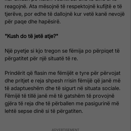
reagojnë. Ata mësojnë të respektojnë kufijtë e të
tjerëve, por edhe të dallojnë kur vetë kanë nevojë
për paqe dhe hapësirë.
"Kush do të jetë atje?"
Një pyetje si kjo tregon se fëmija po përpiqet të
përgatitet për një situatë të re.
Prindërit që flasin me fëmijët e tyre për përvojat
dhe pritjet e reja shpesh rrisin fëmijë që janë më
të adaptueshëm dhe të sigurt në situata sociale.
Fëmijë të tillë janë më të gatshëm të provojnë
gjëra të reja dhe të përballen me pasigurinë më
lehtë sepse dinë si të përgatiten.