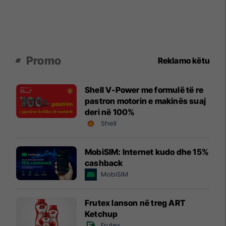
Promo
Reklamo këtu
Shell V-Power me formulë të re
pastron motorin e makinës suaj
deri në 100%
Shell
MobiSIM: Internet kudo dhe 15%
cashback
MobiSIM
Frutex lanson në treg ART
Ketchup
Frutex