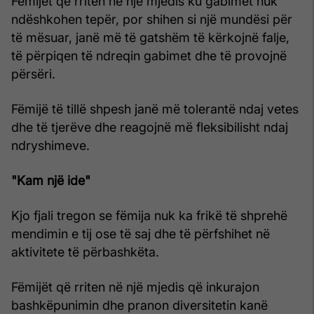
Fëmijët që rriten në një mjedis ku gabimet nuk
ndëshkohen tepër, por shihen si një mundësi për
të mësuar, janë më të gatshëm të kërkojnë falje,
të përpiqen të ndreqin gabimet dhe të provojnë
përsëri.
Fëmijë të tillë shpesh janë më tolerantë ndaj vetes
dhe të tjerëve dhe reagojnë më fleksibilisht ndaj
ndryshimeve.
"Kam një ide"
Kjo fjali tregon se fëmija nuk ka frikë të shprehë
mendimin e tij ose të saj dhe të përfshihet në
aktivitete të përbashkëta.
Fëmijët që rriten në një mjedis që inkurajon
bashkëpunimin dhe pranon diversitetin kanë