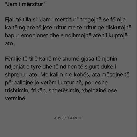
"Jam i mërzitur"
Fjali të tilla si "Jam i mërzitur" tregojnë se fëmija
ka të ngjarë të jetë rritur me të rritur që diskutojnë
hapur emocionet dhe e ndihmojnë atë t'i kuptojë
ato.
Fëmijë të tillë kanë më shumë gjasa të njohin
ndjenjat e tyre dhe të ndihen të sigurt duke i
shprehur ato. Me kalimin e kohës, ata mësojnë të
përballojnë jo vetëm lumturinë, por edhe
trishtimin, frikën, shqetësimin, xhelozinë ose
vetminë.