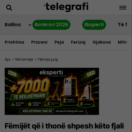
Ballina
Botërori 2026
Eksperti
Të fu
Prishtina
Prizreni
Peja
Ferizaj
Gjakova
Mitrov
Ajo
>
Në familje
>
Fëmija juaj
Fëmijët që i thonë shpesh këto fjali