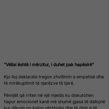
"Vëllai është i mërzitur, i duhet pak hapësirë"
Kjo lloj deklarate tregon zhvillimin e empatisë dhe
të mirëkuptimit të njerëzve të tjerë.
Fëmijët që rriten në një mjedis ku diskutohen
hapur emocionet kanë më shumë gjasa të dallojnë
kur dikush po kalon vështirësi dhe të dinë si të