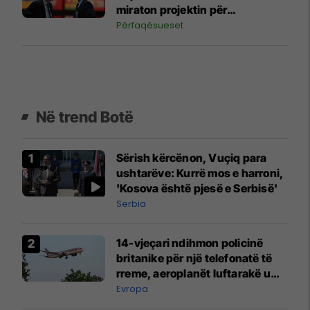
miraton projektin për
investitorët privatë
Përfaqësueset
Në trend Botë
Sërish kërcënon, Vuçiq para
ushtarëve: Kurrë mos e harroni,
'Kosova është pjesë e Serbisë'
Serbia
14-vjeçari ndihmon policinë
britanike për një telefonatë të
rreme, aeroplanët luftarakë u
ngritën në ajër për të
Evropa
interceptuar fluturaken e Qatar