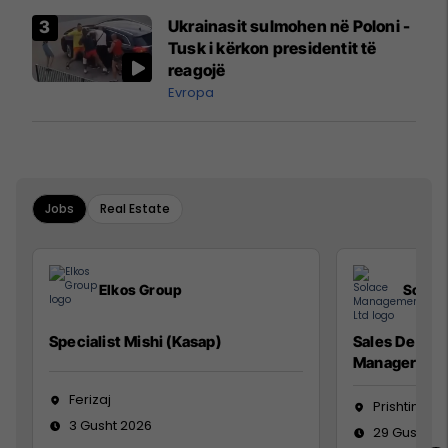
Airways që po shkonte drejt
Ukrainasit sulmohen në Poloni -
Mançesterit
Tusk i kërkon presidentit të
reagojë
Evropa
Jobs
Real Estate
Elkos Group
Solac
Specialist Mishi (Kasap)
Sales Devel
Manager
Ferizaj
Prishtinë
3 Gusht 2026
29 Gusht 2