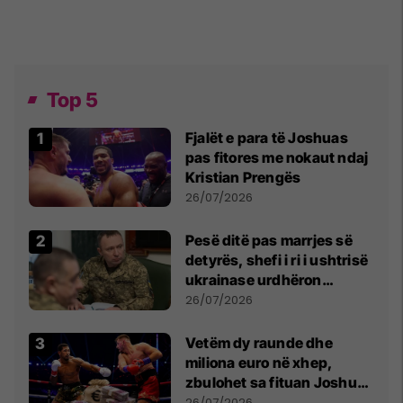
Top 5
Fjalët e para të Joshuas
pas fitores me nokaut ndaj
Kristian Prengës
26/07/2026
Pesë ditë pas marrjes së
detyrës, shefi i ri i ushtrisë
ukrainase urdhëron
kontroll të madh
26/07/2026
Vetëm dy raunde dhe
miliona euro në xhep,
zbulohet sa fituan Joshua
e Prenga
26/07/2026