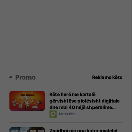
Promo
Reklamo këtu
Këtë herë me kartelë
gërvishtëse plotësisht digjitale
dhe mbi 40 mijë shpërblime
instant!
Meridian
Zgjidhni një nga katër modelet