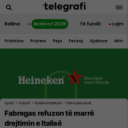
Ballina
Botërori 2026
Të fundit
Lajme
Prishtina
Prizreni
Peja
Ferizaj
Gjakova
Mitrov
Sport
>
Futboll
>
Ndërkombëtare
>
Përfaqësueset
Fabregas refuzon të marrë
drejtimin e Italisë