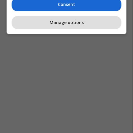
Consent
Cesc Fabregas
Kombëtarja E Italisë
Como Calcio
Manage options