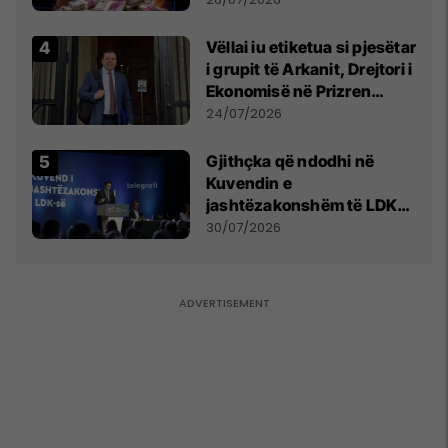
Vëllai iu etiketua si pjesëtar
i grupit të Arkanit, Drejtori i
Ekonomisë në Prizren
mohon pretendimet
24/07/2026
Gjithçka që ndodhi në
Kuvendin e
jashtëzakonshëm të LDK-
së
30/07/2026