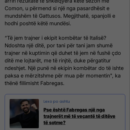
arrin rezultate të shkëlqyera këtë sezon me
Comon, u përmend si një nga pasardhësit e
mundshëm të Gattusos. Megjithatë, spanjolli e
hodhi poshtë këtë mundësi.
“Të jem trajner i ekipit kombëtar të Italisë?
Ndoshta një ditë, por tani për tani jam shumë
trajner në kuptimin që duhet të jem në fushë çdo
ditë me lojtarët, me të rinjtë, duke përgatitur
ndeshjet. Një punë në ekipin kombëtar do të ishte
paksa e mërzitshme për mua për momentin", ka
thënë fillimisht Fabregas.
Pse është Fabregas një nga
trajnerët më të veçantë të ditëve
të sotme?