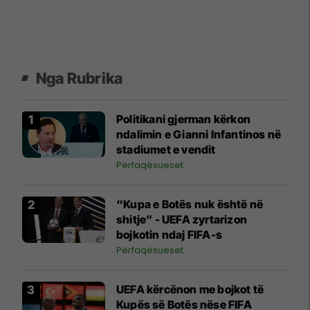
Nga Rubrika
Politikani gjerman kërkon
ndalimin e Gianni Infantinos në
stadiumet e vendit
Përfaqësueset
“Kupa e Botës nuk është në
shitje” - UEFA zyrtarizon
bojkotin ndaj FIFA-s
Përfaqësueset
UEFA kërcënon me bojkot të
Kupës së Botës nëse FIFA