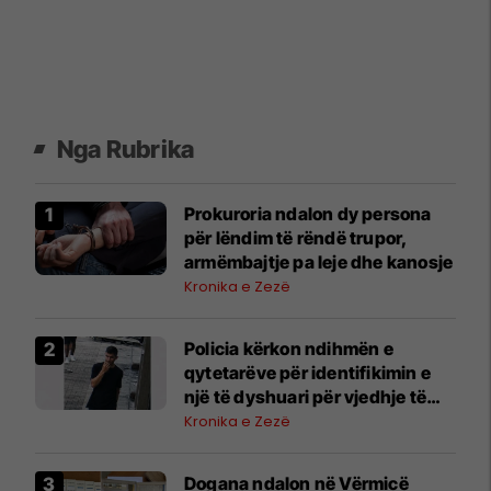
Nga Rubrika
Prokuroria ndalon dy persona
për lëndim të rëndë trupor,
armëmbajtje pa leje dhe kanosje
Kronika e Zezë
Policia kërkon ndihmën e
qytetarëve për identifikimin e
një të dyshuari për vjedhje të
rëndë
Kronika e Zezë
Dogana ndalon në Vërmicë