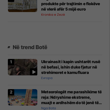
produkte për trajtimin e flokëve
në vlerë afër 5 mijë euro
Kronika e Zezë
Në trend Botë
Ukrainasit i kapin ushtarët rusë
në befasi, ishin duke fjetur në
strehimoret e kamufluara
Evropa
Meteorologët me parashikime të
reja: Ndryshime ekstreme,
muajt e ardhshëm do të jenë të
pazakontë
Nga Bota