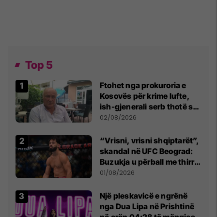
Top 5
Ftohet nga prokuroria e
Kosovës për krime lufte,
ish-gjenerali serb thotë se
dikush e tradhtoi në
02/08/2026
Beograd
“Vrisni, vrisni shqiptarët”,
skandal në UFC Beograd:
Buzukja u përball me thirrje
anti-shqiptare nga
01/08/2026
tribunat
Një pleskavicë e ngrënë
nga Dua Lipa në Prishtinë
në orën 04:28 të mëngjesit