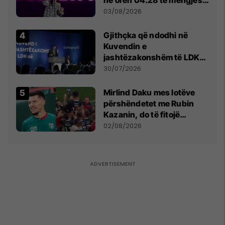
- dhe bota digjitale serbe
03/08/2026
shpall gjendjen e luftës
Gjithçka që ndodhi në
Kuvendin e
jashtëzakonshëm të LDK-
së
30/07/2026
Mirlind Daku mes lotëve
përshëndetet me Rubin
Kazanin, do të fitojë
miliona te Spartak Moska
02/08/2026