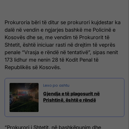
Prokuroria bëri të ditur se prokurori kujdestar ka
dalë në vendin e ngjarjes bashkë me Policinë e
Kosovës dhe se, me vendim të Prokurorit të
Shtetit, është iniciuar rasti në drejtim të veprës
penale “Vrasja e rëndë në tentativë”, sipas nenit
173 lidhur me nenin 28 të Kodit Penal të
Republikës së Kosovës.
Gjendja e të plagosurit në
Prishtinë, është e rëndë
“Prokurori i Shtetit, në bashkëpunim dhe