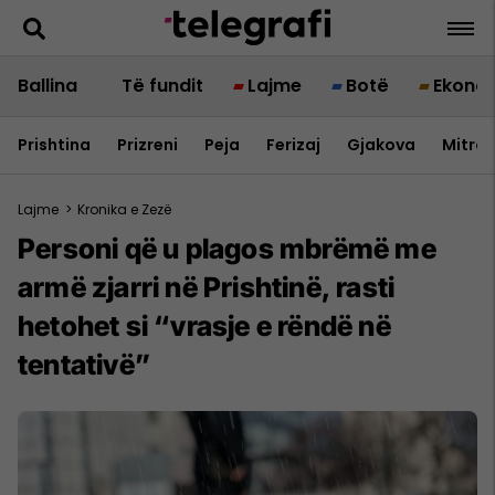
Ballina
Të fundit
Lajme
Botë
Ekono
Prishtina
Prizreni
Peja
Ferizaj
Gjakova
Mitrov
Lajme
>
Kronika e Zezë
Personi që u plagos mbrëmë me
armë zjarri në Prishtinë, rasti
hetohet si “vrasje e rëndë në
tentativë”