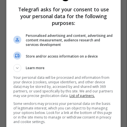
Telegrafi asks for your consent to use
your personal data for the following
purposes:
Personalised advertising and content, advertising and
content measurement, audience research and
services development
Store and/or access information on a device
Learn more
Your personal data will be processed and information from
your device (cookies, unique identifiers, and other device
data) may be stored by, accessed by and shared with 369
partners, or used specifically by this site. We and our partners
may use precise geolocation data.
List of partners.
Some vendors may process your personal data on the basis
of legitimate interest, which you can object to by managing
your options below. Look for a link at the bottom of this page
Plagosje Me Armë
Prokuroria Themelore Në Prishtinë
or in the site menu to manage or withdraw consent in privacy
and cookie settings.
Rruga "ali Sokoli"
Prishtina