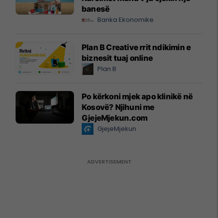
banesë
Banka Ekonomike
Plan B Creative rrit ndikimin e
biznesit tuaj online
Plan B
Po kërkoni mjek apo klinikë në
Kosovë? Njihuni me
GjejeMjekun.com
GjejeMjekun