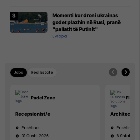
Momenti kur droni ukrainas
godet plazhin në Rusi, pranë
"pallatit të Putinit"
Evropa
Jobs
Real Estate
Padel Zone
Flex B
Recepsionist/e
Architect
Prishtine
Prishtinë
31 Gusht 2026
6 Shtator 2