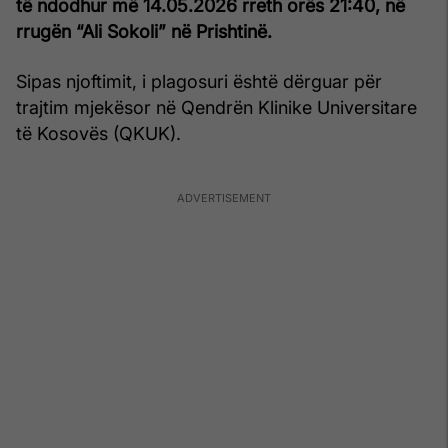
të ndodhur më 14.05.2026 rreth orës 21:40, në
rrugën “Ali Sokoli” në Prishtinë.
Sipas njoftimit, i plagosuri është dërguar për
trajtim mjekësor në Qendrën Klinike Universitare
të Kosovës (QKUK).