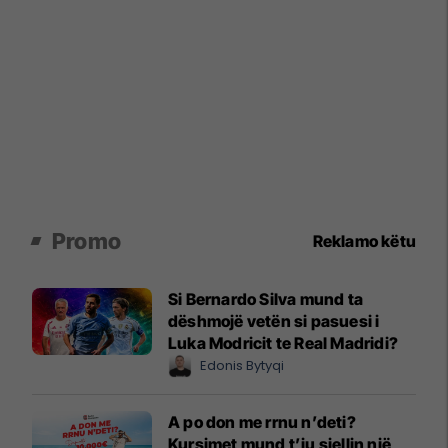
Promo
Reklamo këtu
Si Bernardo Silva mund ta
dëshmojë vetën si pasuesi i
Luka Modricit te Real Madridi?
Edonis Bytyqi
A po don me rrnu n’deti?
Kursimet mund t’ju sjellin një