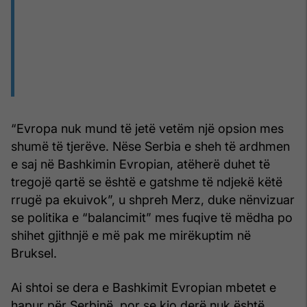
“Evropa nuk mund të jetë vetëm një opsion mes
shumë të tjerëve. Nëse Serbia e sheh të ardhmen
e saj në Bashkimin Evropian, atëherë duhet të
tregojë qartë se është e gatshme të ndjekë këtë
rrugë pa ekuivok”, u shpreh Merz, duke nënvizuar
se politika e “balancimit” mes fuqive të mëdha po
shihet gjithnjë e më pak me mirëkuptim në
Bruksel.
Ai shtoi se dera e Bashkimit Evropian mbetet e
hapur për Serbinë, por se kjo derë nuk është