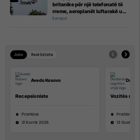
britanike për një telefonatë të
rreme, aeroplanët luftarakë u
ngritën në ajër për të
Evropa
interceptuar fluturaken e Qatar
Airways që po shkonte drejt
Mançesterit
Jobs
Real Estate
Avedo Kosovo
Dardan
Recepsioniste
Vozitës me K
Prishtinë
Prishtinë
31 Korrik 2026
13 Gusht 20