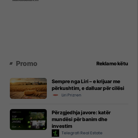
Promo
Reklamo këtu
Sempre nga Liri – e krijuar me
përkushtim, e dalluar për cilësi
Liri Prizren
Përzgjedhja javore: katër
mundësi për banim dhe
investim
Telegrafi Real Estate