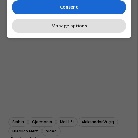
Consent
Manage options
Serbia
Gjermania
Mali I Zi
Aleksandar Vuçiq
Friedrich Merz
Video