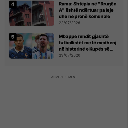
Rama: Shtëpia në "Rrugën
A" është ndërtuar pa leje
dhe në pronë komunale
22/07/2026
Mbappe rendit gjashtë
futbollistët më të mëdhenj
në historinë e Kupës së
Botës, Messi mbetet i dyti
23/07/2026