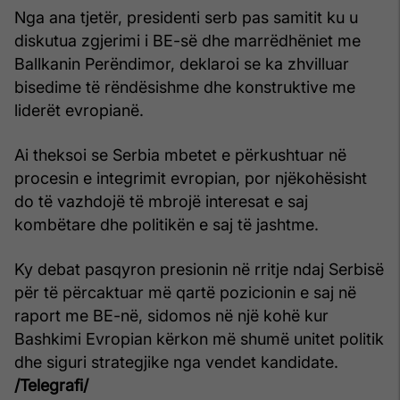
Nga ana tjetër, presidenti serb pas samitit ku u
diskutua zgjerimi i BE-së dhe marrëdhëniet me
Ballkanin Perëndimor, deklaroi se ka zhvilluar
bisedime të rëndësishme dhe konstruktive me
liderët evropianë.
Ai theksoi se Serbia mbetet e përkushtuar në
procesin e integrimit evropian, por njëkohësisht
do të vazhdojë të mbrojë interesat e saj
kombëtare dhe politikën e saj të jashtme.
Ky debat pasqyron presionin në rritje ndaj Serbisë
për të përcaktuar më qartë pozicionin e saj në
raport me BE-në, sidomos në një kohë kur
Bashkimi Evropian kërkon më shumë unitet politik
dhe siguri strategjike nga vendet kandidate.
/Telegrafi/