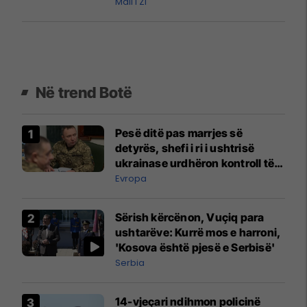
Mali i Zi
Në trend Botë
Pesë ditë pas marrjes së
detyrës, shefi i ri i ushtrisë
ukrainase urdhëron kontroll të
madh
Evropa
Sërish kërcënon, Vuçiq para
ushtarëve: Kurrë mos e harroni,
'Kosova është pjesë e Serbisë'
Serbia
14-vjeçari ndihmon policinë