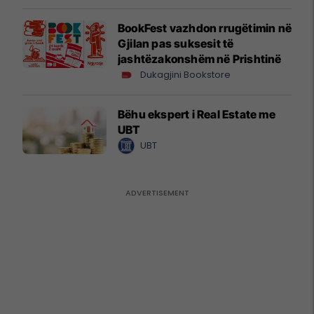
BookFest vazhdon rrugëtimin në
Gjilan pas suksesit të
jashtëzakonshëm në Prishtinë
Dukagjini Bookstore
Bëhu ekspert i Real Estate me
UBT
UBT