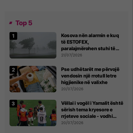
Top 5
Kosova nën alarmin e kuq
të ESTOFEX,
paralajmërohen stuhi të
fuqishme me breshër dhe
21/07/2026
erëra të forta
Pse udhëtarët me përvojë
vendosin një rrotull letre
higjienike në valixhe
20/07/2026
Vëllai i vogël i Yamalit është
sërish tema kryesore e
rrjeteve sociale - vodhi
vëmendjen pas finales së
20/07/2026
Kupës së Botës