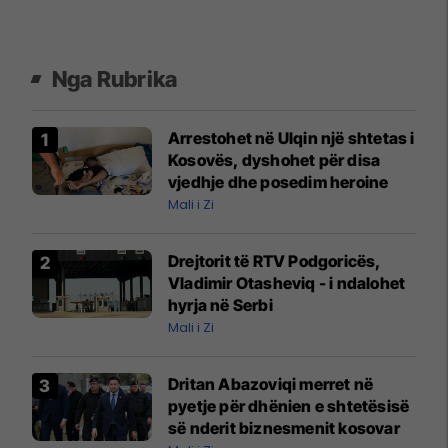
Nga Rubrika
Arrestohet në Ulqin një shtetas i
Kosovës, dyshohet për disa
vjedhje dhe posedim heroine
Mali i Zi
Drejtorit të RTV Podgoricës,
Vladimir Otasheviq - i ndalohet
hyrja në Serbi
Mali i Zi
Dritan Abazoviqi merret në
pyetje për dhënien e shtetësisë
së nderit biznesmenit kosovar