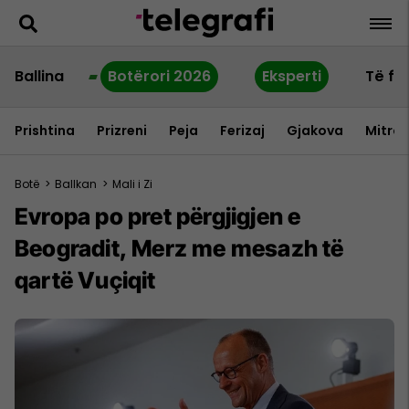
Ballina
Botërori 2026
Eksperti
Të fu
Prishtina
Prizreni
Peja
Ferizaj
Gjakova
Mitrov
Botë
>
Ballkan
>
Mali i Zi
Evropa po pret përgjigjen e
Beogradit, Merz me mesazh të
qartë Vuçiqit