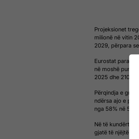
Projeksionet treg
milionë në vitin 2
2029, përpara se t
Eurostat parashik
në moshë pune në
2025 dhe 2100.
Përqindja e grup
ndërsa ajo e per
nga 58% në 50%
Në të kundërtën e
gjatë të njëjtës p