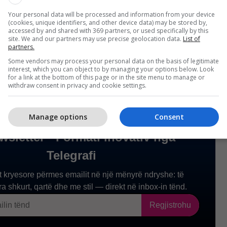
nave të moshës 65-79 vjeç pritet të rritet nga 16%
Your personal data will be processed and information from your device
(cookies, unique identifiers, and other device data) may be stored by,
 17% në vitin 2100 ndërsa ajo e personave mbi 80-
accessed by and shared with 369 partners, or used specifically by this
site. We and our partners may use precise geolocation data.
List of
itet ndjeshëm nga 6% në 16%. /AA/
partners.
Some vendors may process your personal data on the basis of legitimate
interest, which you can object to by managing your options below. Look
for a link at the bottom of this page or in the site menu to manage or
withdraw consent in privacy and cookie settings.
Manage options
Consent