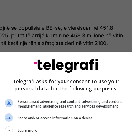
ojnë se popullsia e BE-së, e vlerësuar në 451.8
025, pritet të arrijë kulmin në 453.3 milionë në vitin
ë ketë një rënie afatgjate deri në vitin 2100.
on se përqindja e fëmijëve, të rinjve dhe personave
 popullsinë e përgjithshme do të bjerë midis viteve
Telegrafi asks for your consent to use your
personal data for the following purposes:
moshës 0-19 vjeç pritet të bie nga 20% në 17%
sonave të moshës 20-64 vjeç parashikohet të ulet
Personalised advertising and content, advertising and content
.
measurement, audience research and services development
 kësaj, pjesa e popullsisë së moshuar pritet të rritet
Store and/or access information on a device
eriudhë.
Learn more