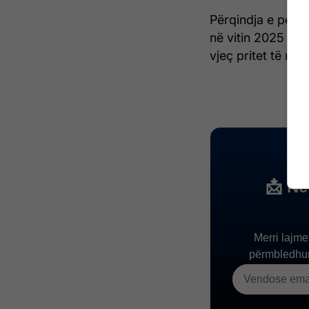
Përqindja e perso
në vitin 2025 në
vjeç pritet të rr