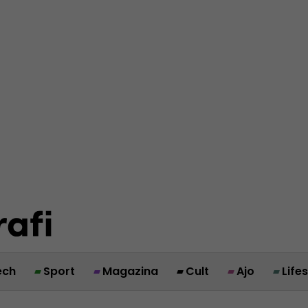
ech
Sport
Magazina
Cult
Ajo
Life