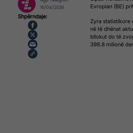
Nga
Telegrafi
Evropian (BE) prit
16/04/2026
Zyra statistikore
në të dhënat akt
bllokut do të zvo
398.8 milionë deri