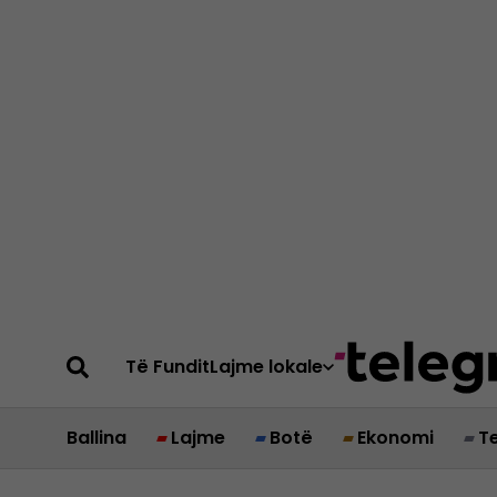
Të Fundit
Lajme lokale
Ballina
Lajme
Botë
Ekonomi
T