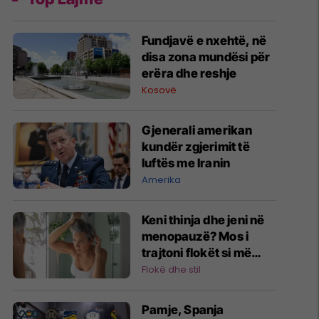
Fundjavë e nxehtë, në
disa zona mundësi për
erëra dhe reshje
Kosovë
Gjenerali amerikan
kundër zgjerimit të
luftës me Iranin
Amerika
Keni thinja dhe jeni në
menopauzë? Mos i
trajtoni flokët si më
parë!
Flokë dhe stil
Pamje, Spanja