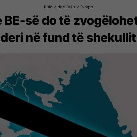
Botë
>
Nga Bota
>
Evropa
e BE-së do të zvogëlohe
deri në fund të shekullit