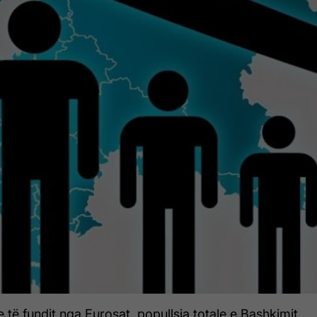
 të fundit nga Eurosat, popullsia totale e Bashkimit