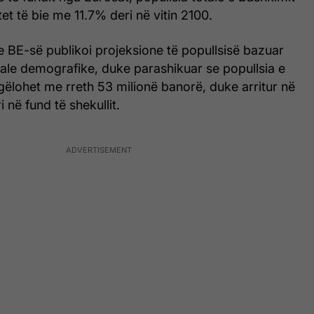
et të bie me 11.7% deri në vitin 2100.
 e BE-së publikoi projeksione të popullsisë bazuar
uale demografike, duke parashikuar se popullsia e
gëlohet me rreth 53 milionë banorë, duke arritur në
 në fund të shekullit.