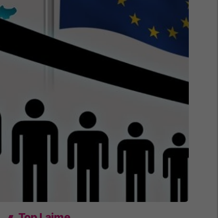
Top Lajme