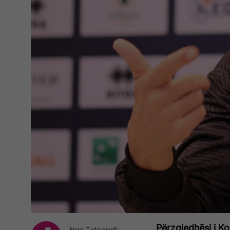
Përzgjedhësi i Ko