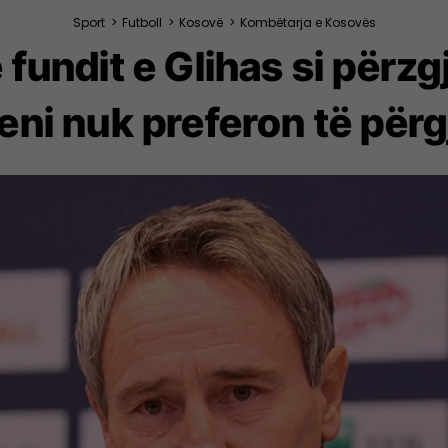
Sport
>
Futboll
>
Kosovë
>
Kombëtarja e Kosovës
 fundit e Glihas si përz
eni nuk preferon të përg