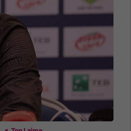
Top Lajme