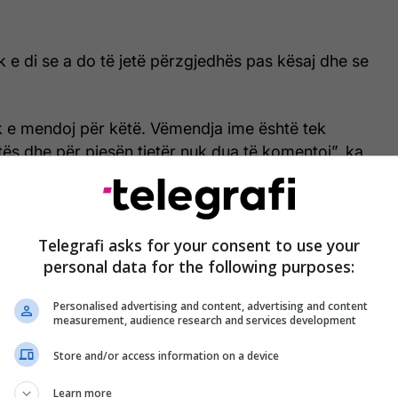
k e di se a do të jetë përzgjedhës pas kësaj dhe se
k e mendoj për këtë. Vëmendja ime është tek
ës dhe për pjesën tjetër nuk dua të komentoj”, ka
Telegrafi asks for your consent to use your
rusia do të përballen të martën nga ora 20:45, në
personal data for the following purposes:
okrri” në Prishtinë. /
Telegrafi
/
Personalised advertising and content, advertising and content
measurement, audience research and services development
Store and/or access information on a device
Learn more