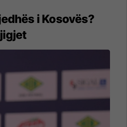
gjedhës i Kosovës?
jigjet