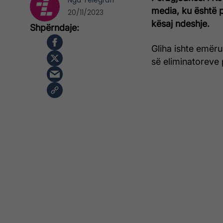
Nga
Telegrafi
media, ku është p
20/11/2023
kësaj ndeshje.
Gliha ishte emër
së eliminatoreve