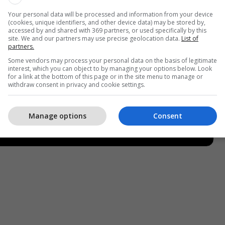
Your personal data will be processed and information from your device
(cookies, unique identifiers, and other device data) may be stored by,
accessed by and shared with 369 partners, or used specifically by this
site. We and our partners may use precise geolocation data.
List of
partners.
Some vendors may process your personal data on the basis of legitimate
interest, which you can object to by managing your options below. Look
for a link at the bottom of this page or in the site menu to manage or
withdraw consent in privacy and cookie settings.
Manage options
Consent