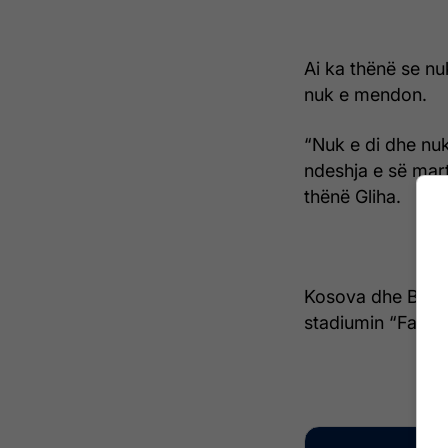
Ai ka thënë se nu
nuk e mendon.
“Nuk e di dhe nu
ndeshja e së mart
thënë Gliha.
Kosova dhe Bjello
stadiumin “Fadil V