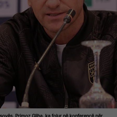
sovës, Primoz Gliha, ka folur në konferencë për