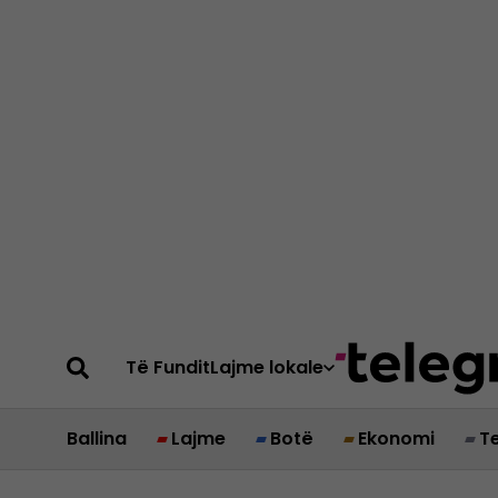
Të Fundit
Lajme lokale
Ballina
Lajme
Botë
Ekonomi
T