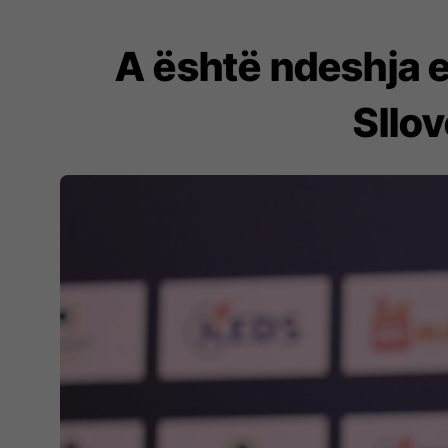
A është ndeshja e
Sllov