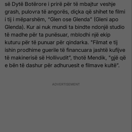
së Dytë Botërore i prirë për të mbajtur veshje
grash, pulovra të angorës, diçka që shihet te filmi
i tij i mëparshëm, “Glen ose Glenda” (Gleni apo
Glenda). Kur ai nuk mundi ta bindte ndonjë studio
të madhe për ta punësuar, mblodhi një ekip
kuturu për të punuar për qindarka. "Filmat e tij
ishin prodhime guerile të financuara jashtë kufijve
të makinerisë së Hollivudit”, thotë Mendik, "gjë që
e bën të dashur për adhuruesit e filmave kultë”.