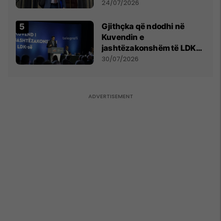
mohon pretendimet
24/07/2026
Gjithçka që ndodhi në
Kuvendin e
jashtëzakonshëm të LDK-
së
30/07/2026