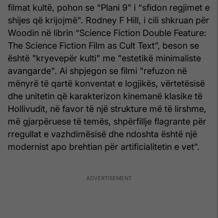
filmat kultë, pohon se “Plani 9” i “sfidon regjimet e
shijes që krijojmë". Rodney F Hill, i cili shkruan për
Woodin në librin “Science Fiction Double Feature:
The Science Fiction Film as Cult Text”, beson se
është "kryevepër kulti" me "estetikë minimaliste
avangarde". Ai shpjegon se filmi "refuzon në
mënyrë të qartë konventat e logjikës, vërtetësisë
dhe unitetin që karakterizon kinemanë klasike të
Hollivudit, në favor të një strukture më të lirshme,
më gjarpëruese të temës, shpërfillje flagrante për
rregullat e vazhdimësisë dhe ndoshta është një
modernist apo brehtian për artificialitetin e vet”.