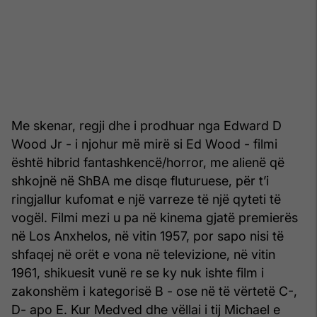
Me skenar, regji dhe i prodhuar nga Edward D
Wood Jr - i njohur më mirë si Ed Wood - filmi
është hibrid fantashkencë/horror, me alienë që
shkojnë në ShBA me disqe fluturuese, për t’i
ringjallur kufomat e një varreze të një qyteti të
vogël. Filmi mezi u pa në kinema gjatë premierës
në Los Anxhelos, në vitin 1957, por sapo nisi të
shfaqej në orët e vona në televizione, në vitin
1961, shikuesit vunë re se ky nuk ishte film i
zakonshëm i kategorisë B - ose në të vërtetë C-,
D- apo E. Kur Medved dhe vëllai i tij Michael e