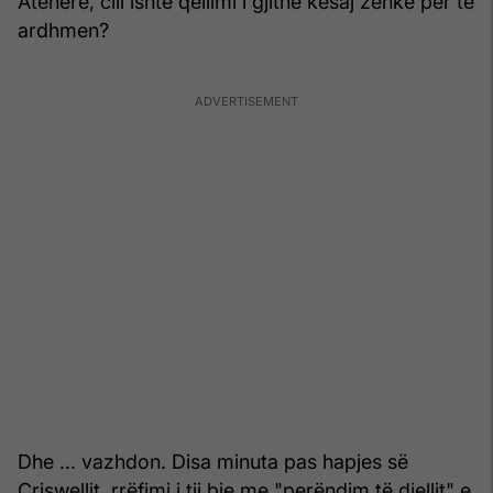
Atëherë, cili ishte qëllimi i gjithë kësaj zënke për të
ardhmen?
Dhe ... vazhdon. Disa minuta pas hapjes së
Criswellit, rrëfimi i tij bie me "perëndim të diellit" e