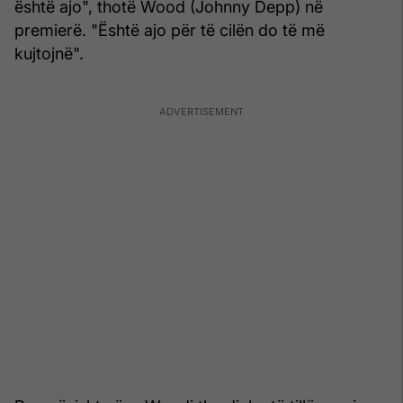
është ajo", thotë Wood (Johnny Depp) në
premierë. "Është ajo për të cilën do të më
kujtojnë".