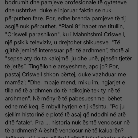
bodrumit dhe pamjeve profesionale të qyteteve
dhe ushtrive, duke e injoruar faktin se nuk
përputhen fare. Por, edhe brenda pamjeve të tij
asgjë nuk përputhet. “Plani 9” hapet me titullin,
"Criswell parashikon", ku i Mahnitshmi Criswell,
një psikik televiziv, u drejtohet shikuesve. "Të
gjithë jemi të interesuar për të ardhmen”, thotë ai,
"sepse aty do ta kalojmë, ju dhe unë, pjesën tjetër
të jetës”. Tingëllon e arsyeshme, apo jo? Por,
pastaj Criswell shkon përtej, duke vazhduar me
marrëzi: "Dhe, mbaje mend, miku im, ngjarjet e
tilla në të ardhmen do të ndikojnë tek ty në të
ardhmen”. Në mënyrë të pabesueshme, bëhet
edhe më keq. E mbyll hyrjen e tij kështu: “Po ju
sjellim historinë e plotë të asaj që ndodhi në atë
ditë fatale”. Pra ... historia nuk është vendosur në
të ardhmen? A është vendosur në të kaluarën?