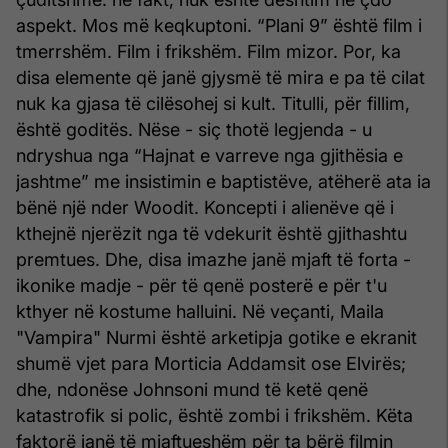
aspekt. Mos më keqkuptoni. “Plani 9” është film i
tmerrshëm. Film i frikshëm. Film mizor. Por, ka
disa elemente që janë gjysmë të mira e pa të cilat
nuk ka gjasa të cilësohej si kult. Titulli, për fillim,
është goditës. Nëse - siç thotë legjenda - u
ndryshua nga “Hajnat e varreve nga gjithësia e
jashtme” me insistimin e baptistëve, atëherë ata ia
bënë një nder Woodit. Koncepti i alienëve që i
kthejnë njerëzit nga të vdekurit është gjithashtu
premtues. Dhe, disa imazhe janë mjaft të forta -
ikonike madje - për të qenë posterë e për t'u
kthyer në kostume halluini. Në veçanti, Maila
"Vampira" Nurmi është arketipja gotike e ekranit
shumë vjet para Morticia Addamsit ose Elvirës;
dhe, ndonëse Johnsoni mund të ketë qenë
katastrofik si polic, është zombi i frikshëm. Këta
faktorë janë të mjaftueshëm për ta bërë filmin