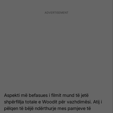
Aspekti më befasues i filmit mund të jetë
shpërfillja totale e Woodit për vazhdimësi. Atij i
pëlqen të bëjë ndërthurje mes pamjeve të