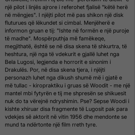
një pilot i linjës ajrore i referohet fjalisë "këtë herë
në mëngjes". I njëjti pilot më pas shikon një disk
fluturues që lëkundet si cimbal. Menjëherë e
informon gruan e tij: "Ishte në formën e një puroje
të madhe". Mospërputhja më famëkeqe,
megjithatë, është se në disa skena të shkurtra, të
heshtura, një nga të vdekurit e gjallë luhet nga
Bela Lugosi, legjenda e horrorit e sinonim i
Drakulës. Por, në disa skena tjera, i njëjti
personazh luhet nga dikush shumë më i gjatë e
më tullac - kiropraktiku i gruas së Woodit - me një
mantel mbi fytyrën e tij me shpresën se shikuesit
nuk do ta vërejnë ndryshimin. Pse? Sepse Woodi i
kishte xhiruar disa fragmente të Lugosit pak para
vdekjes së aktorit në vitin 1956 dhe mendonte se
mund ta ndërtonte një film rreth tyre.