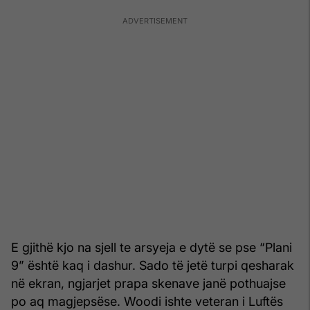
E gjithë kjo na sjell te arsyeja e dytë se pse “Plani
9” është kaq i dashur. Sado të jetë turpi qesharak
në ekran, ngjarjet prapa skenave janë pothuajse
po aq magjepsëse. Woodi ishte veteran i Luftës