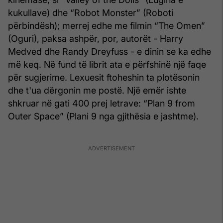
kukullave) dhe “Robot Monster” (Roboti
përbindësh); merrej edhe me filmin “The Omen”
(Oguri), paksa ashpër, por, autorët - Harry
Medved dhe Randy Dreyfuss - e dinin se ka edhe
më keq. Në fund të librit ata e përfshinë një faqe
për sugjerime. Lexuesit ftoheshin ta plotësonin
dhe t'ua dërgonin me postë. Një emër ishte
shkruar në gati 400 prej letrave: “Plan 9 from
Outer Space” (Plani 9 nga gjithësia e jashtme).