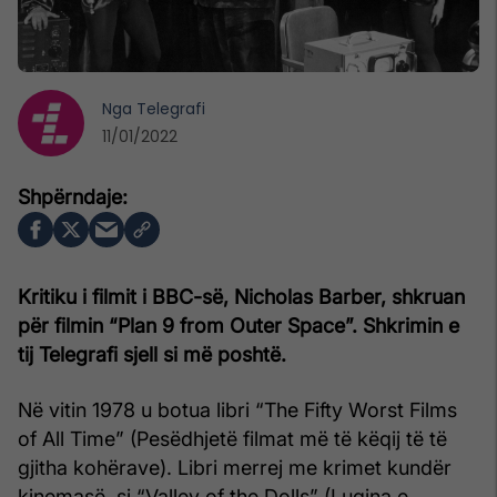
Nga
Telegrafi
11/01/2022
Kritiku i filmit i BBC-së, Nicholas Barber, shkruan
për filmin “Plan 9 from Outer Space”. Shkrimin e
tij Telegrafi sjell si më poshtë.
Në vitin 1978 u botua libri “The Fifty Worst Films
of All Time” (Pesëdhjetë filmat më të këqij të të
gjitha kohërave). Libri merrej me krimet kundër
kinemasë, si “Valley of the Dolls” (Lugina e