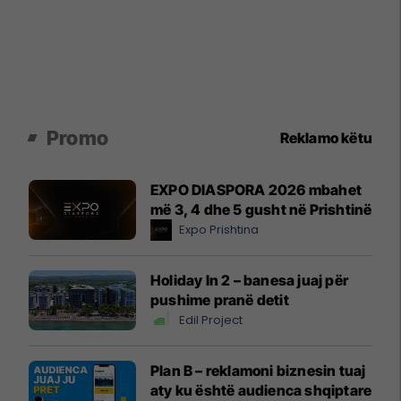
Promo
Reklamo këtu
EXPO DIASPORA 2026 mbahet
më 3, 4 dhe 5 gusht në Prishtinë
Expo Prishtina
Holiday In 2 – banesa juaj për
pushime pranë detit
Edil Project
Plan B – reklamoni biznesin tuaj
aty ku është audienca shqiptare