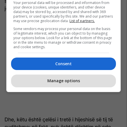
statusin e një lloji antiautori". “Plani 9” mund të
Your personal data will be processed and information from
your device (cookies, unique identifiers, and other device
jetë dështim, por është dështim heroik.
data) may be stored by, accessed by and shared with 369
partners, or used specifically by this site. We and our partners
may use precise geolocation data.
List of partners.
Some vendors may process your personal data on the basis
of legitimate interest, which you can object to by managing
your options below. Look for a link at the bottom of this page
or in the site menu to manage or withdraw consent in privacy
and cookie settings.
Consent
Manage options
Dhe, këtu është çelësi i tretë i hijeshisë së tij të
çuditshme: në fakt, nuk është dështim në çdo