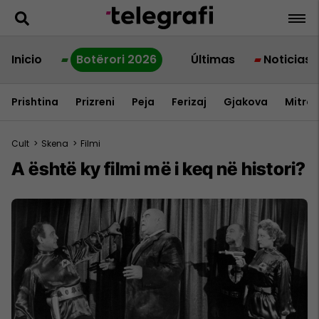
Inicio
Botërori 2026
Últimas
Noticias
Prishtina
Prizreni
Peja
Ferizaj
Gjakova
Mitrov
Cult
>
Skena
>
Filmi
A është ky filmi më i keq në histori?