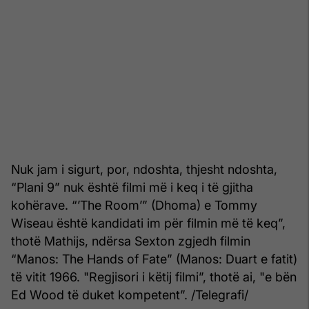
Nuk jam i sigurt, por, ndoshta, thjesht ndoshta,
“Plani 9” nuk është filmi më i keq i të gjitha
kohërave. “’The Room’” (Dhoma) e Tommy
Wiseau është kandidati im për filmin më të keq”,
thotë Mathijs, ndërsa Sexton zgjedh filmin
“Manos: The Hands of Fate” (Manos: Duart e fatit)
të vitit 1966. "Regjisori i këtij filmi”, thotë ai, "e bën
Ed Wood të duket kompetent”. /Telegrafi/