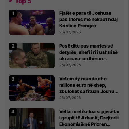
Top 5
Fjalët e para të Joshuas
pas fitores me nokaut ndaj
Kristian Prengës
26/07/2026
Pesë ditë pas marrjes së
detyrës, shefi i ri i ushtrisë
ukrainase urdhëron
kontroll të madh
26/07/2026
Vetëm dy raunde dhe
miliona euro në xhep,
zbulohet sa fituan Joshua
e Prenga
26/07/2026
Vëllai iu etiketua si pjesëtar
i grupit të Arkanit, Drejtori i
Ekonomisë në Prizren