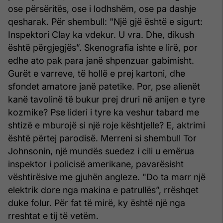
ose përsëritës, ose i lodhshëm, ose pa dashje
qesharak. Për shembull: "Një gjë është e sigurt:
Inspektori Clay ka vdekur. U vra. Dhe, dikush
është përgjegjës”. Skenografia ishte e lirë, por
edhe ato pak para janë shpenzuar gabimisht.
Gurët e varreve, të hollë e prej kartoni, dhe
sfondet amatore janë patetike. Por, pse alienët
kanë tavolinë të bukur prej druri në anijen e tyre
kozmike? Pse lideri i tyre ka veshur tabard me
shtizë e mburojë si një roje kështjelle? E, aktrimi
është përtej parodisë. Merreni si shembull Tor
Johnsonin, një mundës suedez i cili u emërua
inspektor i policisë amerikane, pavarësisht
vështirësive me gjuhën angleze. "Do ta marr një
elektrik dore nga makina e patrullës”, rrëshqet
duke folur. Për fat të mirë, ky është një nga
rreshtat e tij të vetëm.