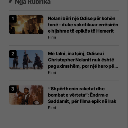
Nga Rubrika
Nolani bëri një Odise për kohën
tonë - duke sakrifikuar errësirën
e hijshme të epikës të Homerit
Filmi
Më falni, inatçinj, Odiseu i
Christopher Nolanit nuk është
paguximshëm, por një hero për
kohën tonë
Filmi
“Shpërthenin raketat dhe
bombat e vërteta”: Ëndrra e
Saddamit, për filma epik në Irak
Filmi