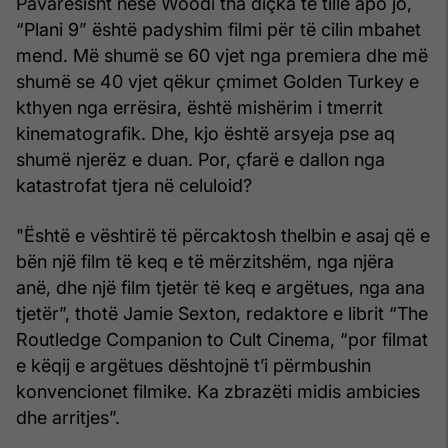
Pavarësisht nëse Woodi tha diçka të tillë apo jo,
“Plani 9” është padyshim filmi për të cilin mbahet
mend. Më shumë se 60 vjet nga premiera dhe më
shumë se 40 vjet qëkur çmimet Golden Turkey e
kthyen nga errësira, është mishërim i tmerrit
kinematografik. Dhe, kjo është arsyeja pse aq
shumë njerëz e duan. Por, çfarë e dallon nga
katastrofat tjera në celuloid?
"Është e vështirë të përcaktosh thelbin e asaj që e
bën një film të keq e të mërzitshëm, nga njëra
anë, dhe një film tjetër të keq e argëtues, nga ana
tjetër”, thotë Jamie Sexton, redaktore e librit “The
Routledge Companion to Cult Cinema, “por filmat
e këqij e argëtues dështojnë t’i përmbushin
konvencionet filmike. Ka zbrazëti midis ambicies
dhe arritjes”.