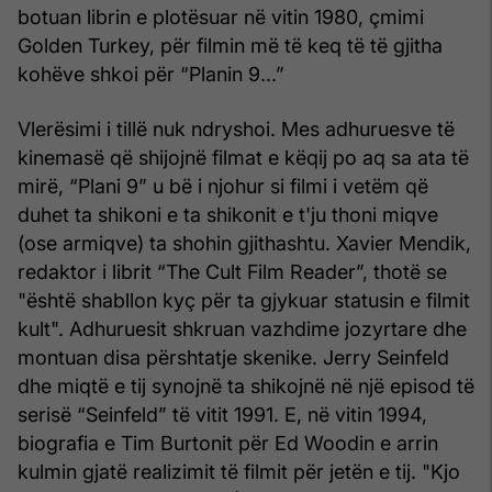
botuan librin e plotësuar në vitin 1980, çmimi
Golden Turkey, për filmin më të keq të të gjitha
kohëve shkoi për “Planin 9...”
Vlerësimi i tillë nuk ndryshoi. Mes adhuruesve të
kinemasë që shijojnë filmat e këqij po aq sa ata të
mirë, “Plani 9” u bë i njohur si filmi i vetëm që
duhet ta shikoni e ta shikonit e t'ju thoni miqve
(ose armiqve) ta shohin gjithashtu. Xavier Mendik,
redaktor i librit “The Cult Film Reader”, thotë se
"është shabllon kyç për ta gjykuar statusin e filmit
kult". Adhuruesit shkruan vazhdime jozyrtare dhe
montuan disa përshtatje skenike. Jerry Seinfeld
dhe miqtë e tij synojnë ta shikojnë në një episod të
serisë “Seinfeld” të vitit 1991. E, në vitin 1994,
biografia e Tim Burtonit për Ed Woodin e arrin
kulmin gjatë realizimit të filmit për jetën e tij. "Kjo