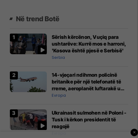
Në trend Botë
Sërish kërcënon, Vuçiq para
ushtarëve: Kurrë mos e harroni,
'Kosova është pjesë e Serbisë'
Serbia
14-vjeçari ndihmon policinë
britanike për një telefonatë të
rreme, aeroplanët luftarakë u
ngritën në ajër për të
Evropa
interceptuar fluturaken e Qatar
Airways që po shkonte drejt
Ukrainasit sulmohen në Poloni -
Mançesterit
Tusk i kërkon presidentit të
reagojë
×
Evropa