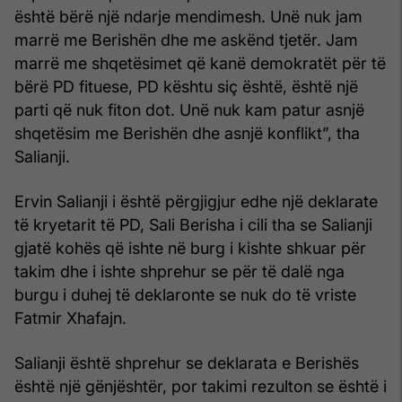
është bërë një ndarje mendimesh. Unë nuk jam
marrë me Berishën dhe me askënd tjetër. Jam
marrë me shqetësimet që kanë demokratët për të
bërë PD fituese, PD kështu siç është, është një
parti që nuk fiton dot. Unë nuk kam patur asnjë
shqetësim me Berishën dhe asnjë konflikt”, tha
Salianji.
Ervin Salianji i është përgjigjur edhe një deklarate
të kryetarit të PD, Sali Berisha i cili tha se Salianji
gjatë kohës që ishte në burg i kishte shkuar për
takim dhe i ishte shprehur se për të dalë nga
burgu i duhej të deklaronte se nuk do të vriste
Fatmir Xhafajn.
Salianji është shprehur se deklarata e Berishës
është një gënjështër, por takimi rezulton se është i