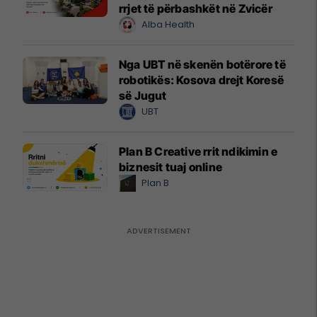
rrjet të përbashkët në Zvicër
Alba Health
Nga UBT në skenën botërore të
robotikës: Kosova drejt Koresë
së Jugut
UBT
Plan B Creative rrit ndikimin e
biznesit tuaj online
Plan B