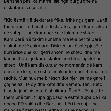
Berishën pasi ka marrë leje nga burgu dhe ka
diskutar disa çështje.
“Kjo është një deklaratë frike, frikë nga gara. Ja të
them dhe rrethanat e deklaratës, tjetrit kur i shkon
në shtëpi… unë kam bërë një takim në shtëpi.
Kam bërë një takim kur isha me leje për të bërë
diskutime të caktuara. Diskrecioni është pjesë e
burrërisë dhe kur tjetri shkon në shtëpi dhe me
kanun thotë që kur diskuton në shtëpi ngelet në
shtëpi. Unë kam diskutuar në momentin që kam
qenë me leje, më është ndaluar leja për 6 muaj me
radhë. Mua nuk më birëson dot njeri se me garë i
çoj në azil të dy dhe këtë dhe Ramën. Tani, këto
biseda janë biseda të shpikura. Është njësoj si të
them unë tani, trupa gjyqësore është trupa që i ka
dhënë PD vulën dhe Berisha i bëri heronj. Unë
mund të futem pastaj edhe si kanë negociuar.