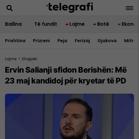
Ballina
Të fundit
Lajme
Botë
Ekono
Prishtina
Prizreni
Peja
Ferizaj
Gjakova
Mitrov
Lajme
>
Shqipëri
Ervin Salianji sfidon Berishën: Më
23 maj kandidoj për kryetar të PD