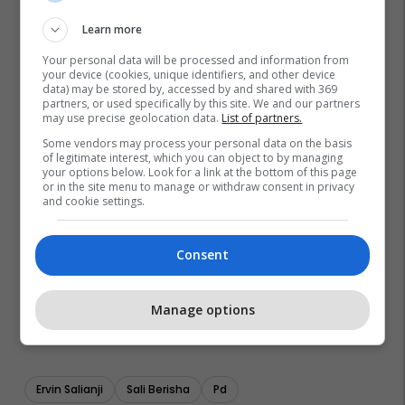
Learn more
Your personal data will be processed and information from
your device (cookies, unique identifiers, and other device
data) may be stored by, accessed by and shared with 369
partners, or used specifically by this site. We and our partners
may use precise geolocation data.
List of partners.
Some vendors may process your personal data on the basis
of legitimate interest, which you can object to by managing
your options below. Look for a link at the bottom of this page
or in the site menu to manage or withdraw consent in privacy
and cookie settings.
Consent
Manage options
Ervin Salianji
Sali Berisha
Pd