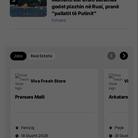
godet plazhin në Rusi, pranë
"pallatit të Putinit"
Evropa
Jobs
Real Estate
Viva Fresh Store
Viva F
Pranues Malli
Arkatare
Ferizaj
Pejë
19 Gusht 2026
31 Gusht 20