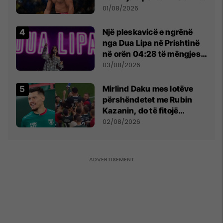
anti-shqiptare nga
01/08/2026
tribunat
Një pleskavicë e ngrënë
nga Dua Lipa në Prishtinë
në orën 04:28 të mëngjesit
- dhe bota digjitale serbe
03/08/2026
shpall gjendjen e luftës
Mirlind Daku mes lotëve
përshëndetet me Rubin
Kazanin, do të fitojë
miliona te Spartak Moska
02/08/2026