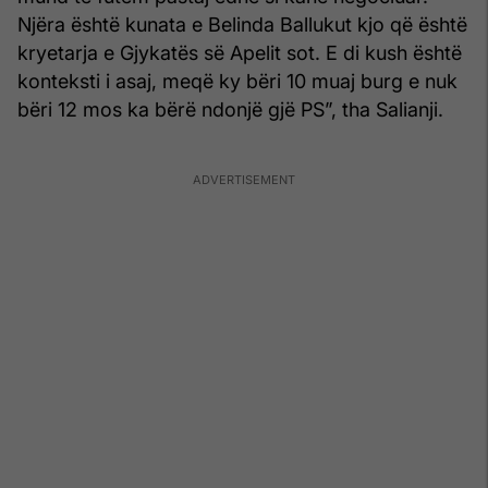
Njëra është kunata e Belinda Ballukut kjo që është
kryetarja e Gjykatës së Apelit sot. E di kush është
konteksti i asaj, meqë ky bëri 10 muaj burg e nuk
bëri 12 mos ka bërë ndonjë gjë PS”, tha Salianji.