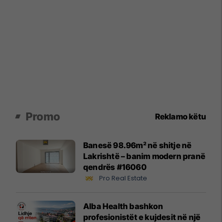
Promo
Reklamo këtu
Banesë 98.96m² në shitje në
Lakrishtë – banim modern pranë
qendrës #16060
Pro Real Estate
Alba Health bashkon
profesionistët e kujdesit në një