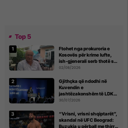
Top 5
Ftohet nga prokuroria e
Kosovës për krime lufte,
ish-gjenerali serb thotë se
dikush e tradhtoi në
02/08/2026
Beograd
Gjithçka që ndodhi në
Kuvendin e
jashtëzakonshëm të LDK-
së
30/07/2026
“Vrisni, vrisni shqiptarët”,
skandal në UFC Beograd:
Buzukja u përball me thirrje