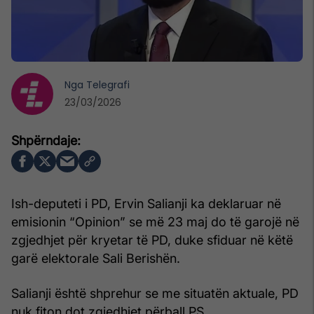
Nga
Telegrafi
23/03/2026
Ish-deputeti i PD, Ervin Salianji ka deklaruar në
emisionin “Opinion” se më 23 maj do të garojë në
zgjedhjet për kryetar të PD, duke sfiduar në këtë
garë elektorale Sali Berishën.
Salianji është shprehur se me situatën aktuale, PD
nuk fiton dot zgjedhjet përball PS.