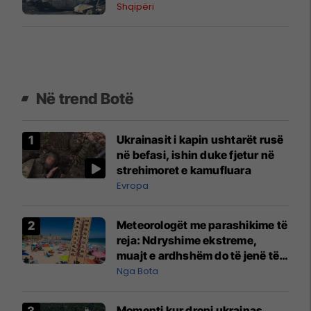
Shqipëri
Në trend Botë
Ukrainasit i kapin ushtarët rusë
në befasi, ishin duke fjetur në
strehimoret e kamufluara
Evropa
Meteorologët me parashikime të
reja: Ndryshime ekstreme,
muajt e ardhshëm do të jenë të
pazakontë
Nga Bota
Momenti kur droni ukrainas