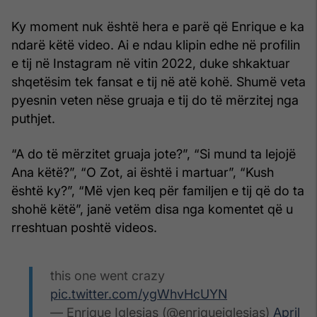
Ky moment nuk është hera e parë që Enrique e ka
ndarë këtë video. Ai e ndau klipin edhe në profilin
e tij në Instagram në vitin 2022, duke shkaktuar
shqetësim tek fansat e tij në atë kohë. Shumë veta
pyesnin veten nëse gruaja e tij do të mërzitej nga
puthjet.
“A do të mërzitet gruaja jote?”, “Si mund ta lejojë
Ana këtë?”, “O Zot, ai është i martuar”, “Kush
është ky?”, “Më vjen keq për familjen e tij që do ta
shohë këtë”, janë vetëm disa nga komentet që u
rreshtuan poshtë videos.
this one went crazy
pic.twitter.com/ygWhvHcUYN
— Enrique Iglesias (@enriqueiglesias)
April