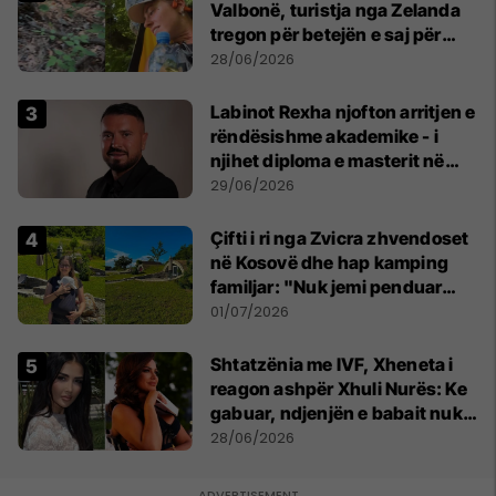
Valbonë, turistja nga Zelanda
tregon për betejën e saj për
mbijetesë
28/06/2026
Labinot Rexha njofton arritjen e
rëndësishme akademike - i
njihet diploma e masterit në
Psikologji në Zvicër
29/06/2026
Çifti i ri nga Zvicra zhvendoset
në Kosovë dhe hap kamping
familjar: "Nuk jemi penduar
asnjë ditë"
01/07/2026
Shtatzënia me IVF, Xheneta i
reagon ashpër Xhuli Nurës: Ke
gabuar, ndjenjën e babait nuk
mund t'ia plotësosh kurrë
28/06/2026