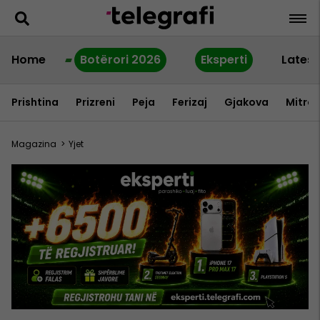
Home
Botërori 2026
Eksperti
Latest
Prishtina
Prizreni
Peja
Ferizaj
Gjakova
Mitrov
Magazina
>
Yjet