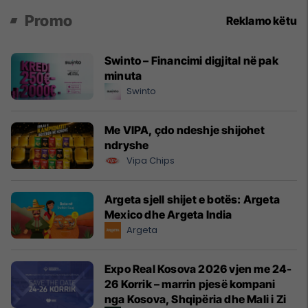
Promo
Reklamo këtu
Swinto – Financimi digjital në pak
minuta
Swinto
Me VIPA, çdo ndeshje shijohet
ndryshe
Vipa Chips
Argeta sjell shijet e botës: Argeta
Mexico dhe Argeta India
Argeta
Expo Real Kosova 2026 vjen me 24-
26 Korrik – marrin pjesë kompani
nga Kosova, Shqipëria dhe Mali i Zi