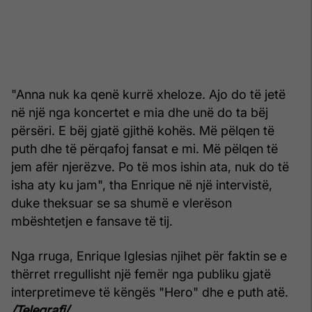
"Anna nuk ka qenë kurrë xheloze. Ajo do të jetë
në një nga koncertet e mia dhe unë do ta bëj
përsëri. E bëj gjatë gjithë kohës. Më pëlqen të
puth dhe të përqafoj fansat e mi. Më pëlqen të
jem afër njerëzve. Po të mos ishin ata, nuk do të
isha aty ku jam", tha Enrique në një intervistë,
duke theksuar se sa shumë e vlerëson
mbështetjen e fansave të tij.
Nga rruga, Enrique Iglesias njihet për faktin se e
thërret rregullisht një femër nga publiku gjatë
interpretimeve të këngës "Hero" dhe e puth atë.
/Telegrafi/