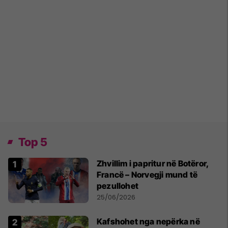
Top 5
Zhvillim i papritur në Botëror,
Francë – Norvegji mund të
pezullohet
25/06/2026
Kafshohet nga nepërka në