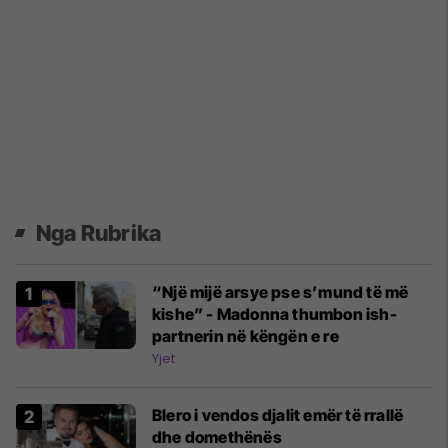
Nga Rubrika
“Një mijë arsye pse s’mund të më
kishe” - Madonna thumbon ish-
partnerin në këngën e re
Yjet
Blero i vendos djalit emër të rrallë
dhe domethënës