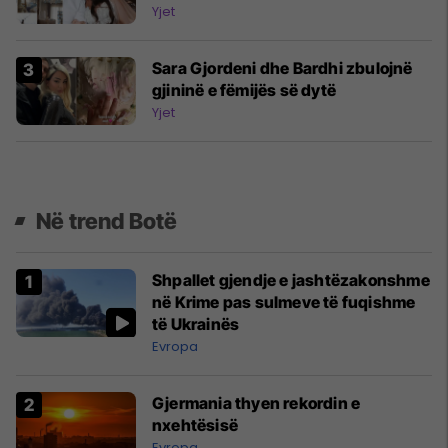
Yjet
Sara Gjordeni dhe Bardhi zbulojnë
gjininë e fëmijës së dytë
Yjet
Në trend Botë
Shpallet gjendje e jashtëzakonshme
në Krime pas sulmeve të fuqishme
të Ukrainës
Evropa
Gjermania thyen rekordin e
nxehtësisë
Evropa