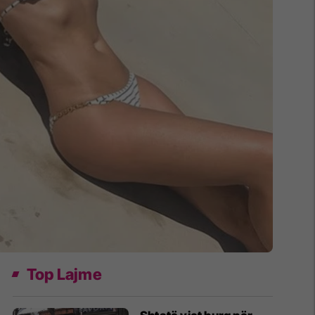
Top Lajme