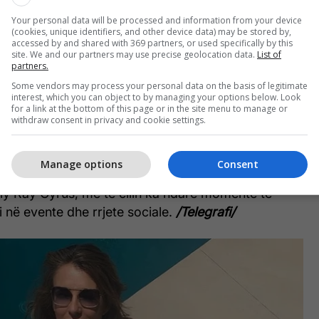
Your personal data will be processed and information from your device
(cookies, unique identifiers, and other device data) may be stored by,
accessed by and shared with 369 partners, or used specifically by this
site. We and our partners may use precise geolocation data.
List of
partners.
Some vendors may process your personal data on the basis of legitimate
interest, which you can object to by managing your options below. Look
for a link at the bottom of this page or in the site menu to manage or
withdraw consent in privacy and cookie settings.
Manage options
Consent
thashtu në qendër të vëmendjes për romancën e saj
lly Ray Cyrus, me të cilin ka ndarë momente të
 në evente dhe rrjete sociale.
/Telegrafi/