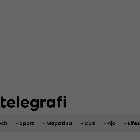
ech
Sport
Magazina
Cult
Ajo
Life