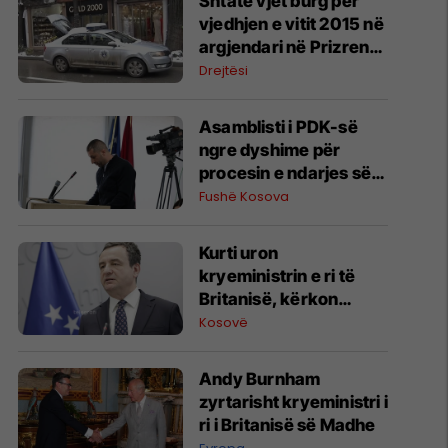
Shtatë vjet burg për
vjedhjen e vitit 2015 në
argjendari në Prizren,
Gjykata urdhëron
Drejtësi
kompensimin e 195
mijë eurove
Asamblisti i PDK-së
ngre dyshime për
procesin e ndarjes së
bursave në Fushë
Fushë Kosova
Kosovë
Kurti uron
kryeministrin e ri të
Britanisë, kërkon
forcimin e
Kosovë
bashkëpunimit mes
FSK-së dhe ushtrisë
Andy Burnham
britanike
zyrtarisht kryeministri i
ri i Britanisë së Madhe