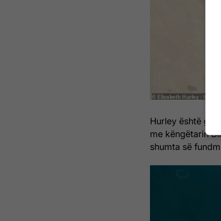
Hurley është gji
me këngëtarin Bi
shumta së fundmi