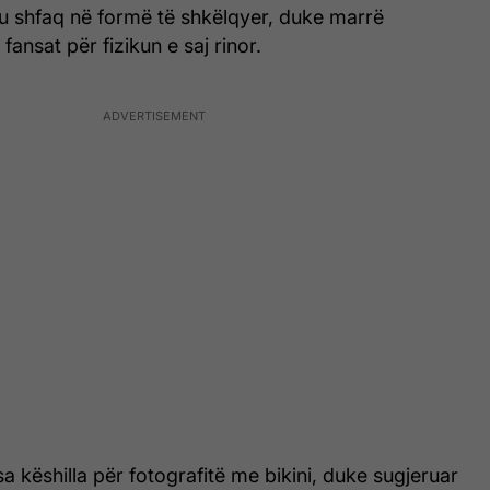
 u shfaq në formë të shkëlqyer, duke marrë
ansat për fizikun e saj rinor.
a këshilla për fotografitë me bikini, duke sugjeruar