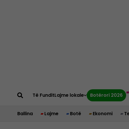
Të Fundit
Lajme lokale
Botërori 2026
Ballina
Lajme
Botë
Ekonomi
T