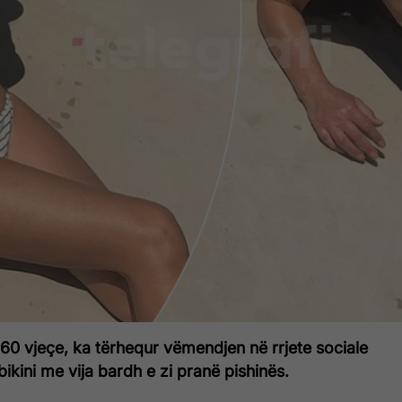
 60 vjeçe, ka tërhequr vëmendjen në rrjete sociale
kini me vija bardh e zi pranë pishinës.