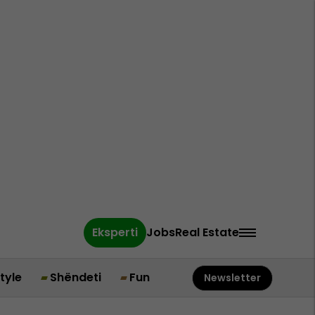
Eksperti
Jobs
Real Estate
style
Shëndeti
Fun
Newsletter