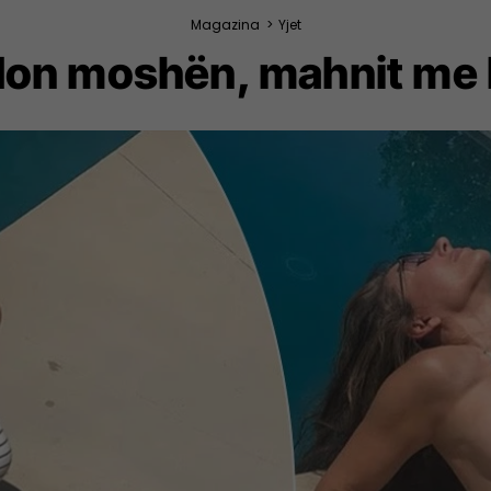
Magazina
>
Yjet
idon moshën, mahnit me b