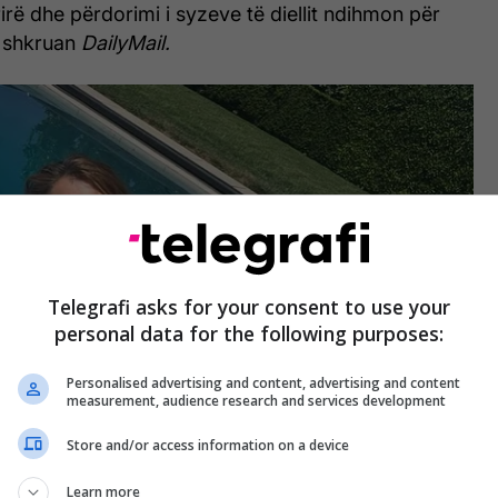
rirë dhe përdorimi i syzeve të diellit ndihmon për
, shkruan
DailyMail.
Telegrafi asks for your consent to use your
personal data for the following purposes:
Personalised advertising and content, advertising and content
measurement, audience research and services development
Store and/or access information on a device
Learn more