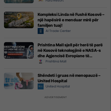
Fafa Resort
Kompleksi Linda në Fushë Kosovë –
një hapësirë e menduar mirë për
familjen tuaj!
Al Trade Center
Prishtina Mall sjell për herë të parë
në Kosovë teknologjinë e NASA-s
dhe Agjencisë Evropiane të
Hapësirës (ESA)
Prishtina Mall
Shëndeti i gruas në menopauzë –
United Hospital
United Hospital