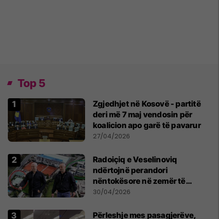
Top 5
Zgjedhjet në Kosovë - partitë
deri më 7 maj vendosin për
koalicion apo garë të pavarur
27/04/2026
Radoiçiq e Veselinoviq
ndërtojnë perandori
nëntokësore në zemër të
Beogradit, nën vilat e tyre
30/04/2026
dyshohet se po bëjnë bunkerë
Përleshje mes pasagjerëve,