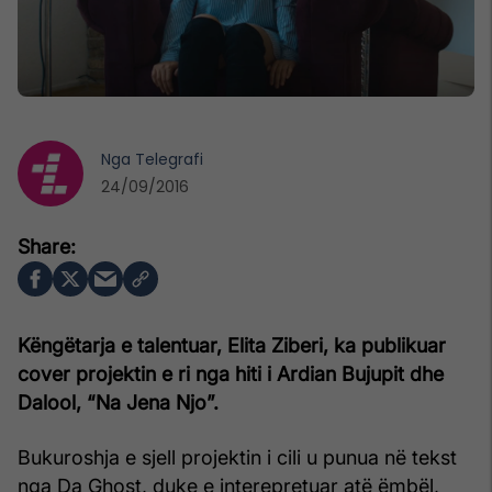
Nga
Telegrafi
24/09/2016
Këngëtarja e talentuar, Elita Ziberi, ka publikuar
cover projektin e ri nga hiti i Ardian Bujupit dhe
Dalool, “Na Jena Njo”.
Bukuroshja e sjell projektin i cili u punua në tekst
nga Da Ghost, duke e interepretuar atë ëmbël,