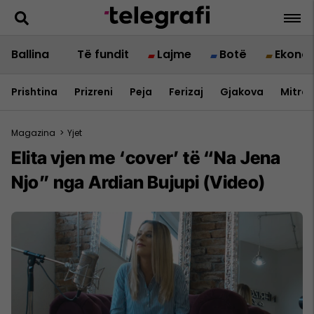
Ballina
Të fundit
Lajme
Botë
Ekono
Prishtina
Prizreni
Peja
Ferizaj
Gjakova
Mitrov
Magazina
>
Yjet
Elita vjen me ‘cover’ të “Na Jena
Njo” nga Ardian Bujupi (Video)