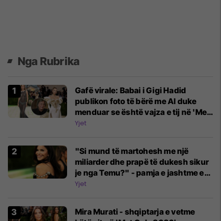
Nga Rubrika
Gafë virale: Babai i Gigi Hadid
publikon foto të bërë me AI duke
menduar se është vajza e tij në 'Met
Gala 2026'
Yjet
"Si mund të martohesh me një
miliarder dhe prapë të dukesh sikur
je nga Temu?" - pamja e jashtme e
Lauren Sanchez po kritikohet nga
Yjet
fansat pas 'Met Gala 2026'
Mira Murati - shqiptarja e vetme