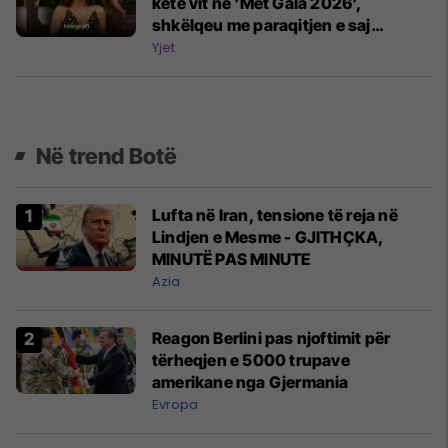
këtë vit në 'Met Gala 2026',
shkëlqeu me paraqitjen e saj
elegante në tapetin e kuq
Yjet
Në trend Botë
Lufta në Iran, tensione të reja në
Lindjen e Mesme - GJITHÇKA,
MINUTË PAS MINUTE
Azia
Reagon Berlini pas njoftimit për
tërheqjen e 5000 trupave
amerikane nga Gjermania
Evropa