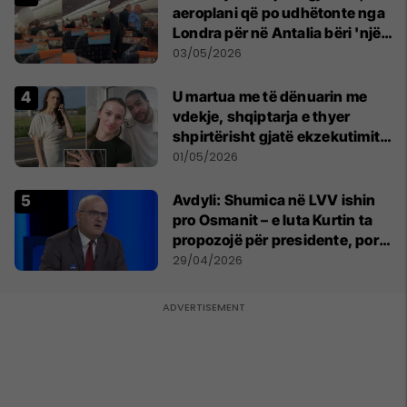
aeroplani që po udhëtonte nga
Londra për në Antalia bëri 'një
ulje emergjente' në Prishtinë
03/05/2026
U martua me të dënuarin me
vdekje, shqiptarja e thyer
shpirtërisht gjatë ekzekutimit
të Broadnax
01/05/2026
Avdyli: Shumica në LVV ishin
pro Osmanit – e luta Kurtin ta
propozojë për presidente, por
s’më dëgjoi
29/04/2026