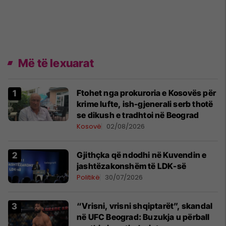
Më të lexuarat
Ftohet nga prokuroria e Kosovës për
krime lufte, ish-gjenerali serb thotë
se dikush e tradhtoi në Beograd
Kosovë
02/08/2026
Gjithçka që ndodhi në Kuvendin e
jashtëzakonshëm të LDK-së
Politikë
30/07/2026
“Vrisni, vrisni shqiptarët”, skandal
në UFC Beograd: Buzukja u përball