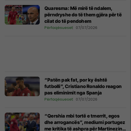
Quaresma: Më mirë të ndalem,
përndryshe do të them gjëra për të
cilat do të pendohem
Përfaqësueset
07/07/2026
“Patën pak fat, por ky është
futbolli”, Cristiano Ronaldo reagon
pas eliminimit nga Spanja
Përfaqësueset
07/07/2026
“Qershia mbi tortë e tmerrit, egos
dhe arrogancës”, mediumi portugez
me kritika të ashpra për Martinezin