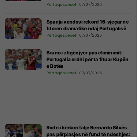
dhe Ronaldon
Përfaqësueset
07/07/2026
Spanja vendosi rekord 16-vjeçar në
fitoren dramatike ndaj Portugalisë
Përfaqësueset
07/07/2026
Bruno i zhgënjyer pas eliminimit:
Portugalia erdhi për ta fituar Kupën
e Botës
Përfaqësueset
07/07/2026
Rodri i kërkon falje Bernardo Silvës
pas përplasjes në fund të ndeshjes: