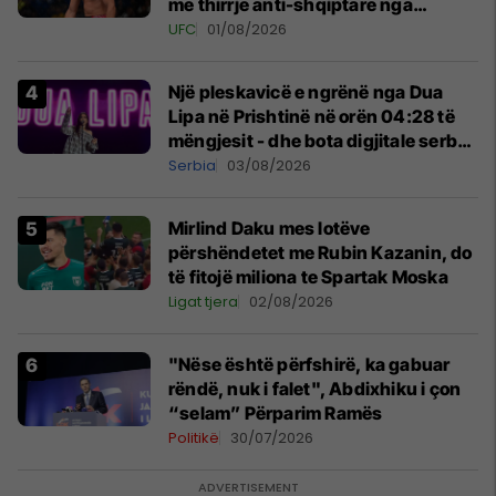
me thirrje anti-shqiptare nga
tribunat
UFC
01/08/2026
Një pleskavicë e ngrënë nga Dua
Lipa në Prishtinë në orën 04:28 të
mëngjesit - dhe bota digjitale serbe
shpall gjendjen e luftës
Serbia
03/08/2026
Mirlind Daku mes lotëve
përshëndetet me Rubin Kazanin, do
të fitojë miliona te Spartak Moska
Ligat tjera
02/08/2026
"Nëse është përfshirë, ka gabuar
rëndë, nuk i falet", Abdixhiku i çon
“selam” Përparim Ramës
Politikë
30/07/2026