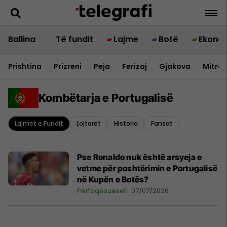
Ballina
Të fundit
Lajme
Botë
Ekono
Prishtina
Prizreni
Peja
Ferizaj
Gjakova
Mitrov
Kombëtarja e Portugalisë
Lajmet e Fundit
Lojtarët
Historia
Fansat
Pse Ronaldo nuk është arsyeja e
vetme për poshtërimin e Portugalisë
në Kupën e Botës?
Përfaqësueset
07/07/2026