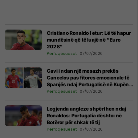
Cristiano Ronaldo i etur: Lë të hapur
mundësinë që të luajë në “Euro
2028”
Përfaqësueset
07/07/2026
Gavi i ndan një mesazh prekës
Cancelos pas fitores emocionale të
Spanjës ndaj Portugalisë në Kupën e
Botës
Përfaqësueset
07/07/2026
Legjenda angleze shpërthen ndaj
Ronaldos: Portugalia dështoi në
Botëror për shkak të tij
Përfaqësueset
07/07/2026