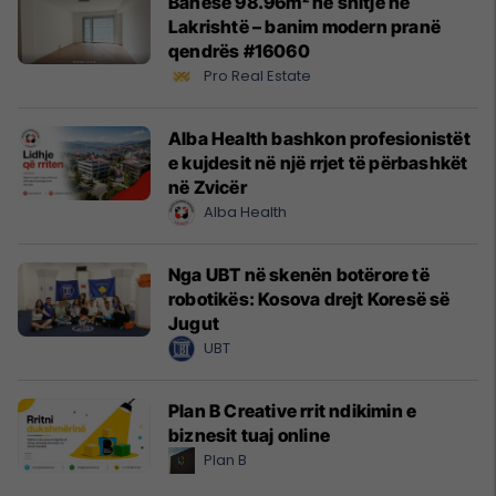
Banesë 98.96m² në shitje në
Lakrishtë – banim modern pranë
qendrës #16060
Pro Real Estate
Alba Health bashkon profesionistët
e kujdesit në një rrjet të përbashkët
në Zvicër
Alba Health
Nga UBT në skenën botërore të
robotikës: Kosova drejt Koresë së
Jugut
UBT
Plan B Creative rrit ndikimin e
biznesit tuaj online
Plan B