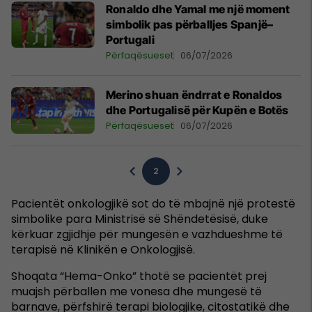
Ronaldo dhe Yamal me një moment
simbolik pas përballjes Spanjë–
Portugali
Përfaqësueset
06/07/2026
Merino shuan ëndrrat e Ronaldos
dhe Portugalisë për Kupën e Botës
Përfaqësueset
06/07/2026
2
Pacientët onkologjikë sot do të mbajnë një protestë
simbolike para Ministrisë së Shëndetësisë, duke
kërkuar zgjidhje për mungesën e vazhdueshme të
terapisë në Klinikën e Onkologjisë.
Shoqata “Hema-Onko” thotë se pacientët prej
muajsh përballen me vonesa dhe mungesë të
barnave, përfshirë terapi biologjike, citostatikë dhe