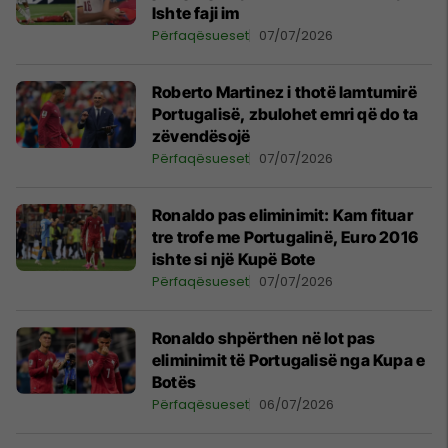
Ishte faji im
Përfaqësueset
07/07/2026
Roberto Martinez i thotë lamtumirë
Portugalisë, zbulohet emri që do ta
zëvendësojë
Përfaqësueset
07/07/2026
Ronaldo pas eliminimit: Kam fituar
tre trofe me Portugalinë, Euro 2016
ishte si një Kupë Bote
Përfaqësueset
07/07/2026
Ronaldo shpërthen në lot pas
eliminimit të Portugalisë nga Kupa e
Botës
Përfaqësueset
06/07/2026