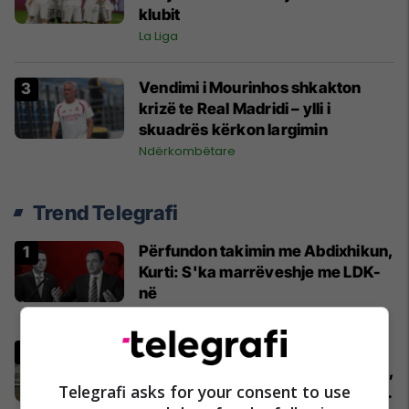
klubit
La Liga
Vendimi i Mourinhos shkakton
krizë te Real Madridi – ylli i
skuadrës kërkon largimin
Ndërkombëtare
Trend Telegrafi
Përfundon takimin me Abdixhikun,
Kurti: S'ka marrëveshje me LDK-
në
Politikë
Pacolli: Nëse Shqipëria zgjidh
kontratën për Aeroportin e Vlorës,
Telegrafi asks for your consent to use
MABCO do t’i drejtohet arbitrazhit