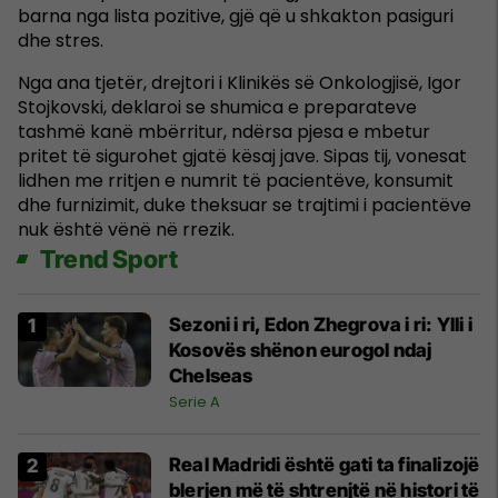
barna nga lista pozitive, gjë që u shkakton pasiguri
dhe stres.
Nga ana tjetër, drejtori i Klinikës së Onkologjisë, Igor
Stojkovski, deklaroi se shumica e preparateve
tashmë kanë mbërritur, ndërsa pjesa e mbetur
pritet të sigurohet gjatë kësaj jave. Sipas tij, vonesat
lidhen me rritjen e numrit të pacientëve, konsumit
dhe furnizimit, duke theksuar se trajtimi i pacientëve
nuk është vënë në rrezik.
Trend Sport
Sezoni i ri, Edon Zhegrova i ri: Ylli i
Kosovës shënon eurogol ndaj
Chelseas
Serie A
Real Madridi është gati ta finalizojë
blerjen më të shtrenjtë në histori të