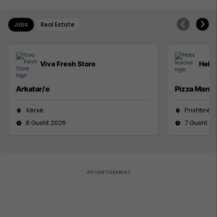
Jobs
Real Estate
Viva Fresh Store
Hebs
Arkatar/e
Pizza Man
Xërxë
Prishtinë
8 Gusht 2026
7 Gusht 2