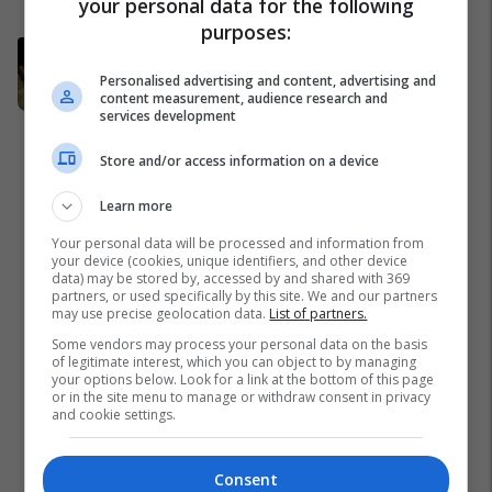
your personal data for the following
ndërkombëtar
Shqipëri
purposes:
Abdixhiku me 18 deputetët e LDK-
së përcaktojnë rrugëtimin e
Personalised advertising and content, advertising and
përbashkët
content measurement, audience research and
services development
Politikë
Store and/or access information on a device
Learn more
Your personal data will be processed and information from
your device (cookies, unique identifiers, and other device
data) may be stored by, accessed by and shared with 369
partners, or used specifically by this site. We and our partners
may use precise geolocation data.
List of partners.
Some vendors may process your personal data on the basis
of legitimate interest, which you can object to by managing
your options below. Look for a link at the bottom of this page
or in the site menu to manage or withdraw consent in privacy
and cookie settings.
Consent