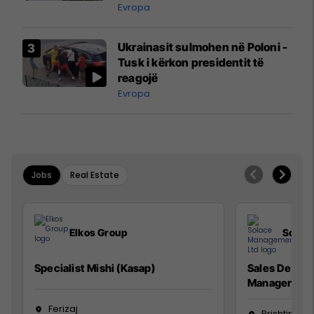
ngritën në ajër për të
Evropa
interceptuar fluturaken e Qatar
Airways që po shkonte drejt
Ukrainasit sulmohen në Poloni -
Mançesterit
Tusk i kërkon presidentit të
reagojë
Evropa
Jobs
Real Estate
Elkos Group
Solac
Specialist Mishi (Kasap)
Sales Devel
Manager
Ferizaj
Prishtinë