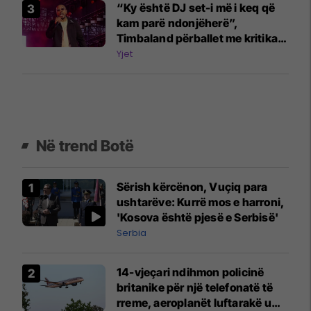
“Ky është DJ set-i më i keq që
kam parë ndonjëherë”,
Timbaland përballet me kritika
për performancat në festivalet
Yjet
evropiane
Në trend Botë
Sërish kërcënon, Vuçiq para
ushtarëve: Kurrë mos e harroni,
'Kosova është pjesë e Serbisë'
Serbia
14-vjeçari ndihmon policinë
britanike për një telefonatë të
rreme, aeroplanët luftarakë u