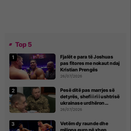
Top 5
Fjalët e para të Joshuas
pas fitores me nokaut ndaj
Kristian Prengës
26/07/2026
Pesë ditë pas marrjes së
detyrës, shefi i ri i ushtrisë
ukrainase urdhëron
kontroll të madh
26/07/2026
Vetëm dy raunde dhe
miliona euro në xhep,