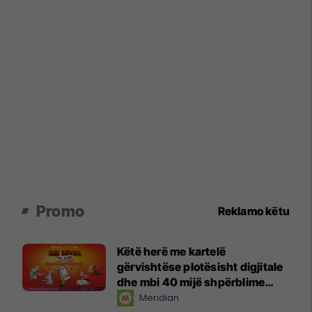
Promo
Reklamo këtu
Këtë herë me kartelë
gërvishtëse plotësisht digjitale
dhe mbi 40 mijë shpërblime
instant!
Meridian