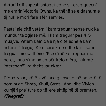
Aktori i cili shpesh shfaqet edhe si “drag queen”
me emrin Victoria Owns, ka thënë se e dashura e
tij nuk e mori fare afër zemrës.
Pastaj një ditë vetëm i kam treguar sepse nuk ka
mundur ta zgjasë më. I kam treguar pas 4-5
muajve. Vetëm kam dalë një ditë edhe e kam
ndjerë t’i tregoj. Kemi pirë kafe edhe kur i kam
treguar më ka thënë: ‘Pse s’më ke treguar ma
herët, mua s’ma ndjen për këto gjëra, nuk më
intereson’”, ka theksuar aktori.
Përndryshe, këtë javë janë gjithsej pesë banorë të
nominuar: Shota, Xhuli, Stresi, Andi dhe Vivien –
ku njëri prej tyre do të lërë shtëpinë të premten.
/Telegrafi/