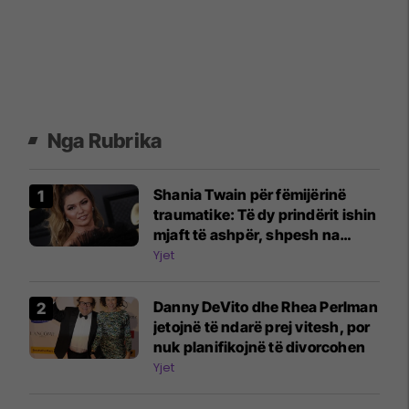
Nga Rubrika
Shania Twain për fëmijërinë
traumatike: Të dy prindërit ishin
mjaft të ashpër, shpesh na
rrihnin
Yjet
Danny DeVito dhe Rhea Perlman
jetojnë të ndarë prej vitesh, por
nuk planifikojnë të divorcohen
Yjet