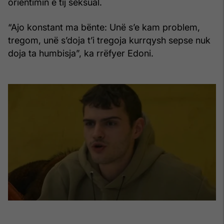
orientimin e tij seksual.
“Ajo konstant ma bënte: Unë s’e kam problem,
tregom, unë s’doja t’i tregoja kurrqysh sepse nuk
doja ta humbisja”, ka rrëfyer Edoni.