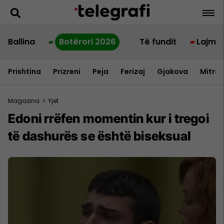
Ballina
Botërori 2026
Të fundit
Lajme
Prishtina
Prizreni
Peja
Ferizaj
Gjakova
Mitrov
Magazina
>
Yjet
Edoni rrëfen momentin kur i tregoi
të dashurës se është biseksual