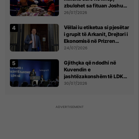
zbulohet sa fituan Joshua
e Prenga
26/07/2026
Vëllai iu etiketua si pjesëtar
i grupit të Arkanit, Drejtori i
Ekonomisë në Prizren
mohon pretendimet
24/07/2026
Gjithçka që ndodhi në
Kuvendin e
jashtëzakonshëm të LDK-
së
30/07/2026