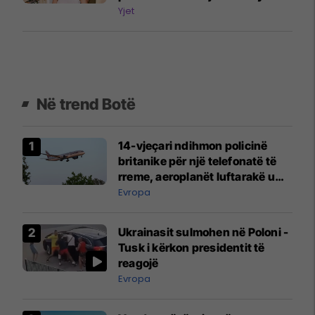
Yjet
Në trend Botë
14-vjeçari ndihmon policinë
britanike për një telefonatë të
rreme, aeroplanët luftarakë u
ngritën në ajër për të
Evropa
interceptuar fluturaken e Qatar
Airways që po shkonte drejt
Ukrainasit sulmohen në Poloni -
Mançesterit
Tusk i kërkon presidentit të
reagojë
Evropa