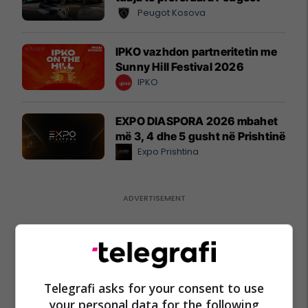
Peugot Kosova
IPKO vazhdon partneritetin me
Sunny Hill Festival 2026
IPKO
EXPO DIASPORA 2026 mbahet
më 3, 4 dhe 5 gusht në Prishtinë
Expo Prishtina
Telegrafi asks for your consent to use
your personal data for the following