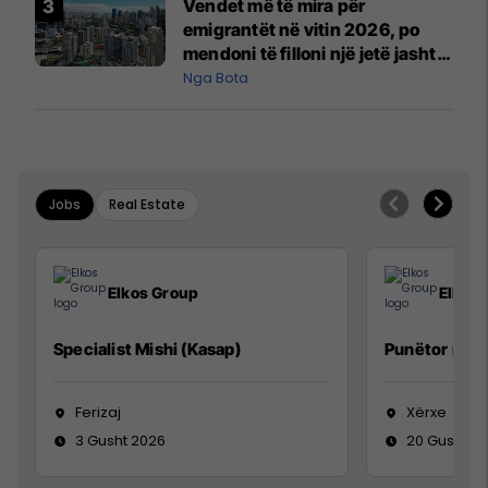
Vendet më të mira për
emigrantët në vitin 2026, po
mendoni të filloni një jetë jashtë
vendit?
Nga Bota
Jobs
Real Estate
Elkos Group
Elkos
Specialist Mishi (Kasap)
Punëtor në 
Ferizaj
Xërxe
3 Gusht 2026
20 Gusht 2