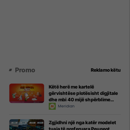
Promo
Reklamo këtu
Këtë herë me kartelë
gërvishtëse plotësisht digjitale
dhe mbi 40 mijë shpërblime
instant!
Meridian
Zgjidhni një nga katër modelet
tuaja të preferuara Peugeot