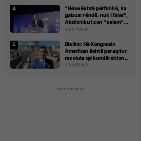
"Nëse është përfshirë, ka
gabuar rëndë, nuk i falet",
Abdixhiku i çon “selam”
Përparim Ramës
30/07/2026
Bislimi: Në Kongresin
Amerikan është paraqitur
rezoluta që kundërshton
mbajtjen e Asamblesë
27/07/2026
Parlamentare të OSBE-së
në Beograd