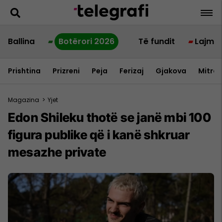
Ballina
Botërori 2026
Të fundit
Lajme
Prishtina
Prizreni
Peja
Ferizaj
Gjakova
Mitrov
Magazina
>
Yjet
Edon Shileku thotë se janë mbi 100
figura publike që i kanë shkruar
mesazhe private