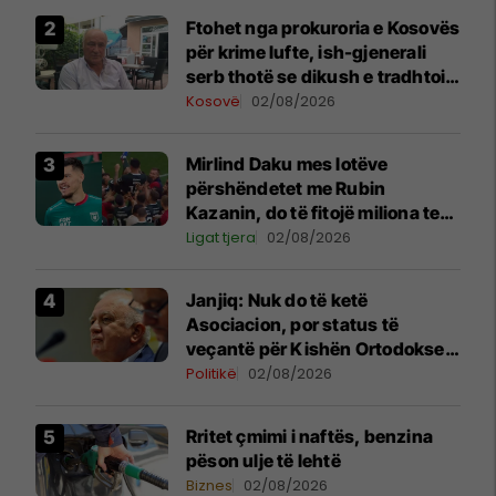
Ftohet nga prokuroria e Kosovës
për krime lufte, ish-gjenerali
serb thotë se dikush e tradhtoi
në Beograd
Kosovë
02/08/2026
Mirlind Daku mes lotëve
përshëndetet me Rubin
Kazanin, do të fitojë miliona te
Spartak Moska
Ligat tjera
02/08/2026
Janjiq: Nuk do të ketë
Asociacion, por status të
veçantë për Kishën Ortodokse
Serbe në Kosovë
Politikë
02/08/2026
Rritet çmimi i naftës, benzina
pëson ulje të lehtë
Biznes
02/08/2026