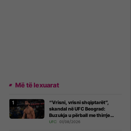
Më të lexuarat
“Vrisni, vrisni shqiptarët”,
skandal në UFC Beograd:
Buzukja u përball me thirrje
anti-shqiptare nga tribunat
UFC
01/08/2026