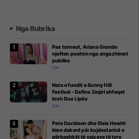
Nga Rubrika
Pas turneut, Ariana Grande
njofton pushim nga angazhimet
publike
Yjet
Nata e fundit e Sunny Hill
Festival - Dafina Zeqiri shfaqet
krah Dua Lipës
Yjet
Pete Davidson dhe Elsie Hewitt
bien dakord për kujdestarinë e
përbashkët të vajzave të tyre