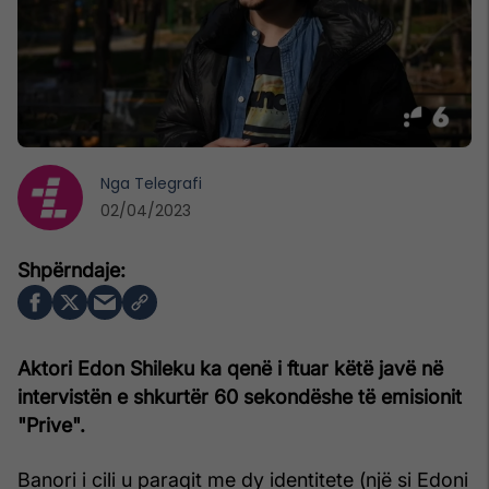
Nga
Telegrafi
02/04/2023
Aktori Edon Shileku ka qenë i ftuar këtë javë në
intervistën e shkurtër 60 sekondëshe të emisionit
"Prive".
Banori i cili u paraqit me dy identitete (një si Edoni