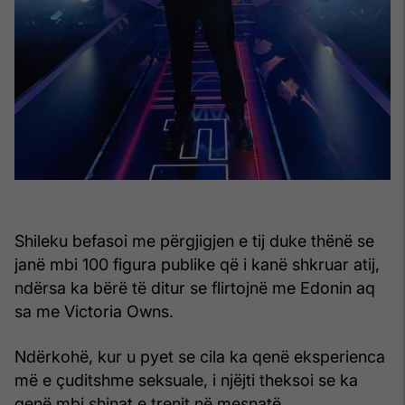
Shileku befasoi me përgjigjen e tij duke thënë se
janë mbi 100 figura publike që i kanë shkruar atij,
ndërsa ka bërë të ditur se flirtojnë me Edonin aq
sa me Victoria Owns.
Ndërkohë, kur u pyet se cila ka qenë eksperienca
më e çuditshme seksuale, i njëjti theksoi se ka
qenë mbi shinat e trenit në mesnatë.