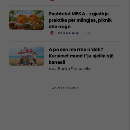
Pashtetat MEKA - zgjedhje
praktike për mëngjes, piknik
dhe rrugë
MEKA HALAL FOOD
A po don me rrnu n’deti?
Kursimet mund t’ju sjellin një
banesë
Banka Ekonomike