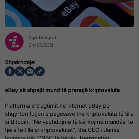
Nga
Telegrafi
04/05/2021
eBay së shpejti mund të pranojë kriptovaluta
Platforma e tregtimit në internet eBay po
shqyrton futjen e pagesave me kriptovaluta të tilla
si Bitcoin. "Ne vazhdojmë të kërkojmë mundësi të
tjera të tilla si kriptovalutat", tha CEO i Jamie
Iannone për CNBC të hënën, transmeton