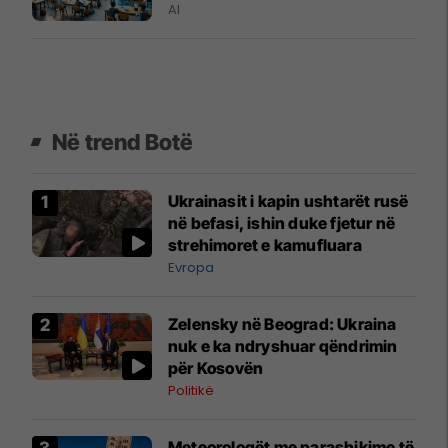
AI
Në trend Botë
Ukrainasit i kapin ushtarët rusë
në befasi, ishin duke fjetur në
strehimoret e kamufluara
Evropa
Zelensky në Beograd: Ukraina
nuk e ka ndryshuar qëndrimin
për Kosovën
Politikë
Meteorologët me parashikime të