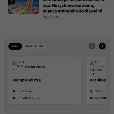
reja: Ndryshime ekstreme,
muajt e ardhshëm do të jenë të
pazakontë
Nga Bota
Jobs
Real Estate
Padel Zone
Flex B
Recepsionist/e
Architect
Prishtine
Prishtinë
31 Gusht 2026
6 Shtator 2