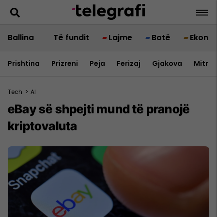
Ballina
Të fundit
Lajme
Botë
Ekono
Prishtina
Prizreni
Peja
Ferizaj
Gjakova
Mitrov
Tech
>
AI
eBay së shpejti mund të pranojë
kriptovaluta