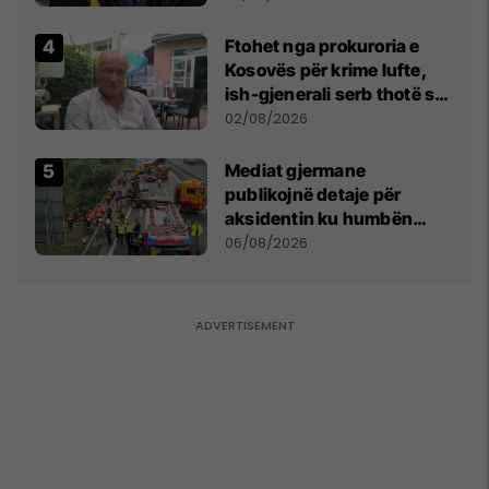
kushtetuese
Ftohet nga prokuroria e
Kosovës për krime lufte,
ish-gjenerali serb thotë se
dikush e tradhtoi në
02/08/2026
Beograd
Mediat gjermane
publikojnë detaje për
aksidentin ku humbën
jetën tre mërgimtarë nga
06/08/2026
Komogllava e Ferizajt