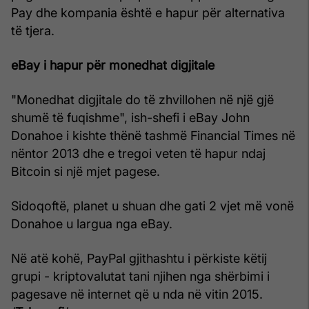
Pay dhe kompania është e hapur për alternativa
të tjera.
eBay i hapur për monedhat
digjitale
"Monedhat digjitale do të zhvillohen në një gjë
shumë të fuqishme", ish-shefi i eBay John
Donahoe i kishte thënë tashmë Financial Times në
nëntor 2013 dhe e tregoi veten të hapur ndaj
Bitcoin si një mjet pagese.
Sidoqoftë, planet u shuan dhe gati 2 vjet më vonë
Donahoe u largua nga eBay.
Në atë kohë, PayPal gjithashtu i përkiste këtij
grupi - kriptovalutat tani njihen nga shërbimi i
pagesave në internet që u nda në vitin 2015.