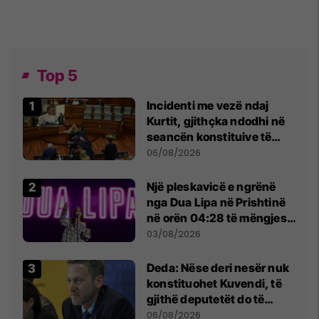
Top 5
Incidenti me vezë ndaj
Kurtit, gjithçka ndodhi në
seancën konstituive të
Kuvendit
06/08/2026
Një pleskavicë e ngrënë
nga Dua Lipa në Prishtinë
në orën 04:28 të mëngjesit
- dhe bota digjitale serbe
03/08/2026
shpall gjendjen e luftës
Deda: Nëse deri nesër nuk
konstituohet Kuvendi, të
gjithë deputetët do të
bëjnë shkelje të rëndë
06/08/2026