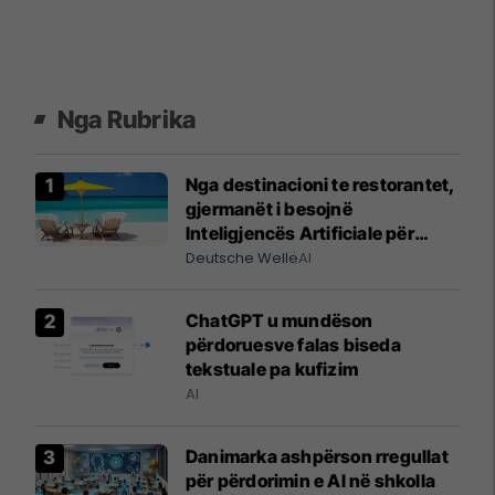
Nga Rubrika
Nga destinacioni te restorantet,
gjermanët i besojnë
Inteligjencës Artificiale për
pushimet
Deutsche Welle
AI
ChatGPT u mundëson
përdoruesve falas biseda
tekstuale pa kufizim
AI
Danimarka ashpërson rregullat
për përdorimin e Al në shkolla