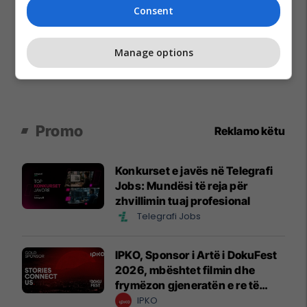
Consent
Manage options
Promo
Reklamo këtu
Konkurset e javës në Telegrafi
Jobs: Mundësi të reja për
zhvillimin tuaj profesional
Telegrafi Jobs
IPKO, Sponsor i Artë i DokuFest
2026, mbështet filmin dhe
frymëzon gjeneratën e re të
krijuesve
IPKO