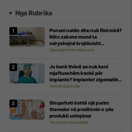
Nga Rubrika
Punoni natën dhe nuk flini mirë?
Këto zakone mund ta
ndryshojnë krejtësisht
pushimin tuaj
Gjendjet shëndetësore
Ju kanë thënë se nuk keni
mjaftueshëm kockë për
implante? Implantet zigomatike
mund ta ndryshojnë situatën
Temat Autoriale
Sinqeriteti është një parim
themelor në prodhimin e çdo
produkti ushqimor
Të njohim produktet