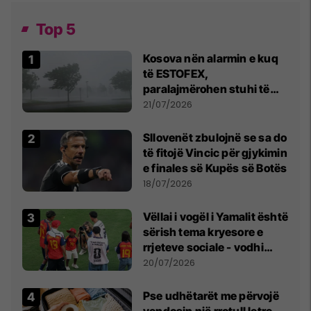
Top 5
Kosova nën alarmin e kuq
të ESTOFEX,
paralajmërohen stuhi të
fuqishme me breshër dhe
21/07/2026
erëra të forta
Sllovenët zbulojnë se sa do
të fitojë Vincic për gjykimin
e finales së Kupës së Botës
18/07/2026
Vëllai i vogël i Yamalit është
sërish tema kryesore e
rrjeteve sociale - vodhi
vëmendjen pas finales së
20/07/2026
Kupës së Botës
Pse udhëtarët me përvojë