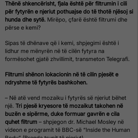
Thënë shkencërisht, fjala është për filtrumin i cili
për fytyrën e njeriut pothuajse do të thotë njësoj si
hunda dhe sytë.
Mirëpo, çfarë është filtrumi dhe
përse e kemi?
Sipas të dhënave që i kemi, shpjegimi është i
lidhur me mënyrën në të cilën fytyra na
formësohet gjatë zhvillimit, transmeton Telegrafi.
Filtrumi shënon lokacionin në të cilin pjesët e
ndryshme të fytyrës bashkohen.
– Në atë vend mozaiku i fytyrës së njeriut bëhet
një.
Tri pjesë kryesore të mozaikut takohen në
buzën e sipërme, duke formuar gavrën e cila
quhet filtrum
– shpjegon dr. Michael Mosley në
videon e programit të BBC-së “Inside the Human
Body” (Brenda trupit të njeriut).