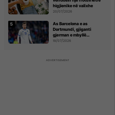
vendosin një rrotull letre
higjienike në valixhe
20/07/2026
As Barcelona e as
Dortmundi, gjiganti
gjerman e mbyllë
marrëveshjen për Fisnik
19/07/2026
Asllanin