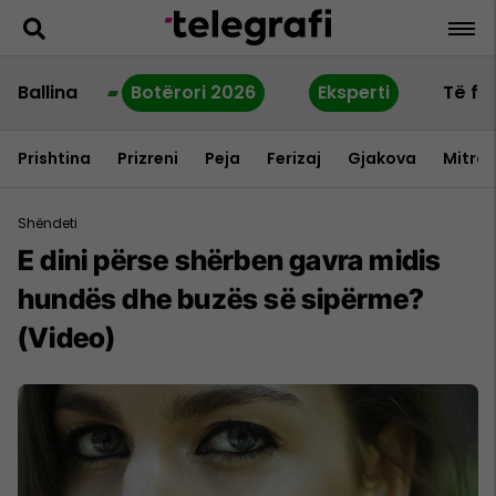
Ballina
Botërori 2026
Eksperti
Të fu
Prishtina
Prizreni
Peja
Ferizaj
Gjakova
Mitrov
Shëndeti
E dini përse shërben gavra midis
hundës dhe buzës së sipërme?
(Video)