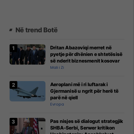
Në trend Botë
Dritan Abazoviqi merret në
pyetje për dhënien e shtetësisë
së nderit biznesmenit kosovar
Mali i Zi
Aeroplani më i ri luftarak i
Gjermanisë u ngrit për herë të
parë në qiell
Evropa
Pas nisjes së dialogut strategjik
SHBA-Serbi, Serwer kritikon