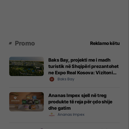
Promo
Reklamo këtu
Baks Bay, projekti me i madh
turistik në Shqipëri prezantohet
ne Expo Real Kosova: Vizitoni
shtandin dhe zbuloni
Baks Bay
mundësitë e investimit
Ananas Impex sjell në treg
produkte të reja për çdo shije
dhe gatim
Ananas Impex