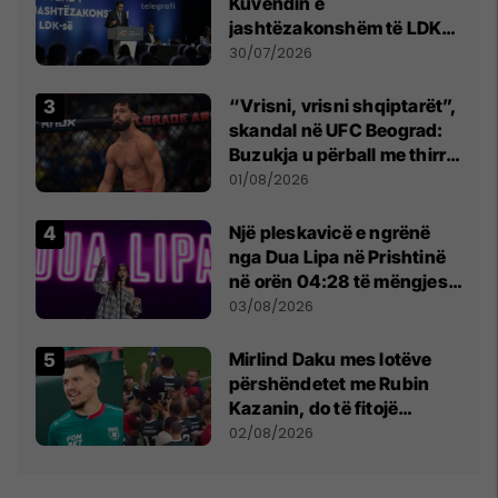
Kuvendin e
jashtëzakonshëm të LDK-
së
30/07/2026
“Vrisni, vrisni shqiptarët”,
skandal në UFC Beograd:
Buzukja u përball me thirrje
anti-shqiptare nga
01/08/2026
tribunat
Një pleskavicë e ngrënë
nga Dua Lipa në Prishtinë
në orën 04:28 të mëngjesit
- dhe bota digjitale serbe
03/08/2026
shpall gjendjen e luftës
Mirlind Daku mes lotëve
përshëndetet me Rubin
Kazanin, do të fitojë
miliona te Spartak Moska
02/08/2026