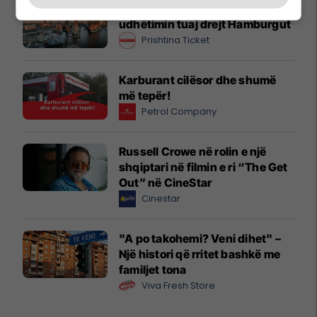
Zgjidhni PrishtinaTicket për
udhëtimin tuaj drejt Hamburgut
Prishtina Ticket
Karburant cilësor dhe shumë
më tepër!
Petrol Company
Russell Crowe në rolin e një
shqiptari në filmin e ri “The Get
Out” në CineStar
Cinestar
"A po takohemi? Veni dihet" –
Një histori që rritet bashkë me
familjet tona
Viva Fresh Store