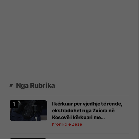
Nga Rubrika
I kërkuar për vjedhje të rëndë,
ekstradohet nga Zvicra në
Kosovë i kërkuari me
letërreshtim ndërkombëtar
Kronika e Zezë