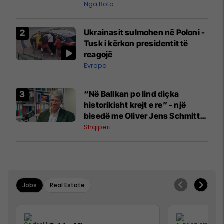
pazakontë
Nga Bota
Ukrainasit sulmohen në Poloni -
Tusk i kërkon presidentit të
reagojë
Evropa
“Në Ballkan po lind diçka
historikisht krejt e re” - një
bisedë me Oliver Jens Schmitt
mbi protestat në Shqipëri dhe të
Shqipëri
kaluarën e rajonit
Jobs
Real Estate