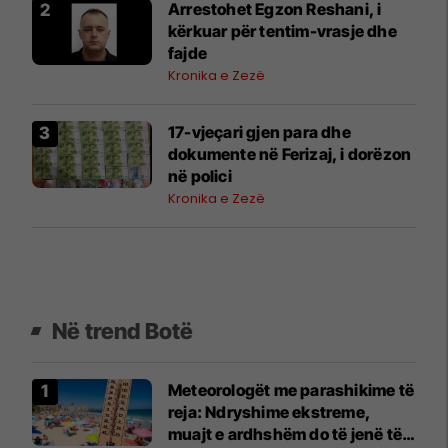
Arrestohet Egzon Reshani, i
kërkuar për tentim-vrasje dhe
fajde
Kronika e Zezë
17-vjeçari gjen para dhe
dokumente në Ferizaj, i dorëzon
në polici
Kronika e Zezë
Në trend Botë
Meteorologët me parashikime të
reja: Ndryshime ekstreme,
muajt e ardhshëm do të jenë të