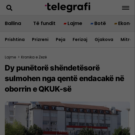
Ballina
Të fundit
Lajme
Botë
Ekono
Prishtina
Prizreni
Peja
Ferizaj
Gjakova
Mitrov
Lajme
>
Kronika e Zezë
Dy punëtorë shëndetësorë
sulmohen nga qentë endacakë në
oborrin e QKUK-së