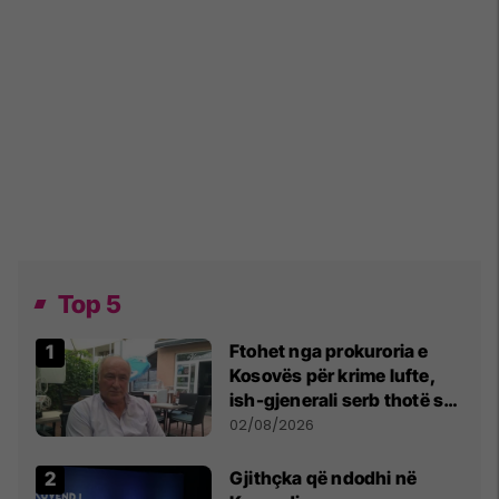
Top 5
Ftohet nga prokuroria e
Kosovës për krime lufte,
ish-gjenerali serb thotë se
dikush e tradhtoi në
02/08/2026
Beograd
Gjithçka që ndodhi në