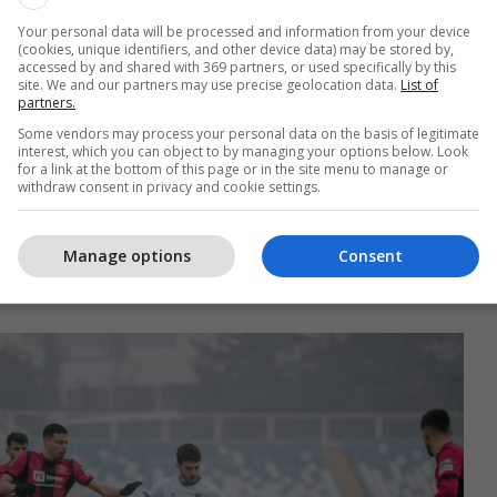
Your personal data will be processed and information from your device
(cookies, unique identifiers, and other device data) may be stored by,
accessed by and shared with 369 partners, or used specifically by this
site. We and our partners may use precise geolocation data.
List of
partners.
Some vendors may process your personal data on the basis of legitimate
interest, which you can object to by managing your options below. Look
for a link at the bottom of this page or in the site menu to manage or
në të marrin kreun e tabelës, ndërsa Malisheva
withdraw consent in privacy and cookie settings.
et në garë për pozitat e para.
Manage options
Consent
hja tjetër zhvillohet në Skenderaj, në stadiumin
 ku Drenica përballet me Prishtinën.