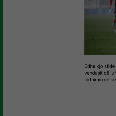
Edhe kjo sfidë 
vendasit që lu
rikthimin në kr