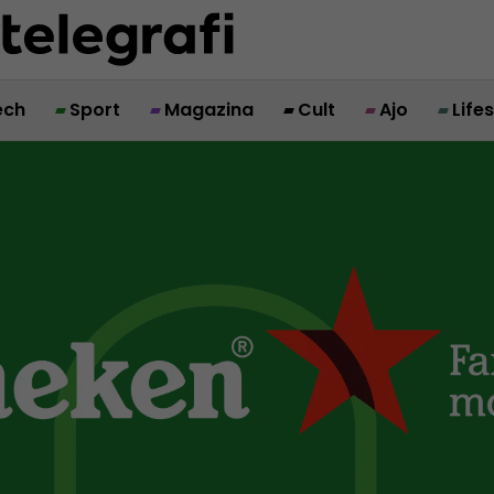
ech
Sport
Magazina
Cult
Ajo
Life