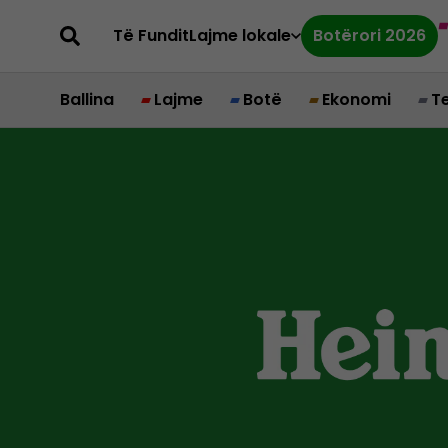
Të Fundit
Lajme lokale
Botërori 2026
Ballina
Lajme
Botë
Ekonomi
T