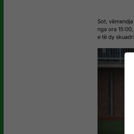
Sot, vëmendja 
nga ora 15:00,
e të dy skuadr