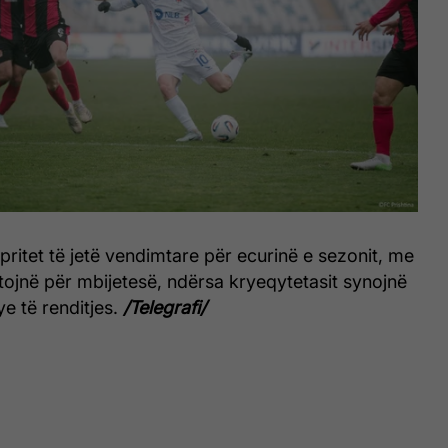
pritet të jetë vendimtare për ecurinë e sezonit, me
ftojnë për mbijetesë, ndërsa kryeqytetasit synojnë
ye të renditjes.
/Telegrafi/