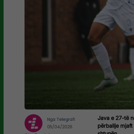
Java e 27-të 
Nga
Telegrafi
përballje mjaft 
05/04/2026
shtunën.