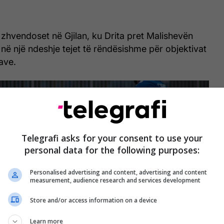
zhvendoset në Gjilan, ku Drita pret Malishevën
 në një ndeshje tejet të rëndësishme për objektivat
ave.
Telegrafi asks for your consent to use your
personal data for the following purposes:
Personalised advertising and content, advertising and content
measurement, audience research and services development
Store and/or access information on a device
Learn more