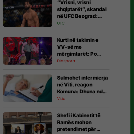
“Vrisni, vrisni
shqiptarët”, skandal
në UFC Beograd:
Buzukja u përball me
UFC
thirrje anti-shqiptare
nga tribunat
Kurti në takimin e
VV-së me
mërgimtarët: Po
krijojmë kushtet që të
Diaspora
ktheheni në Kosovë
Sulmohet infermierja
në Viti, reagon
Komuna: Dhuna ndaj
stafit shëndetësor
Vitia
nuk tolerohet
Shefi i Kabinetit të
Ramës mohon
pretendimet për