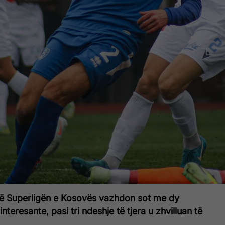
në Superligën e Kosovës vazhdon sot me dy
interesante, pasi tri ndeshje të tjera u zhvilluan të