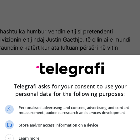
thashtu ka humbur vendin e tij si pretendenti
vizionin e tij ndaj Justin Gaethje, të cilin ai e mundi
undin e katërt kur ata luftuan përsëri në vitin
Telegrafi asks for your consent to use your
personal data for the following purposes:
Personalised advertising and content, advertising and content
measurement, audience research and services development
Store and/or access information on a device
Learn more