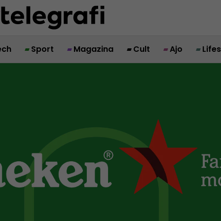
ech
Sport
Magazina
Cult
Ajo
Life