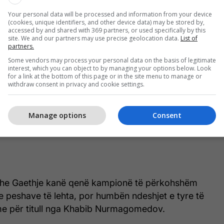
Your personal data will be processed and information from your device
(cookies, unique identifiers, and other device data) may be stored by,
accessed by and shared with 369 partners, or used specifically by this
site. We and our partners may use precise geolocation data.
List of
partners.
Some vendors may process your personal data on the basis of legitimate
interest, which you can object to by managing your options below. Look
for a link at the bottom of this page or in the site menu to manage or
withdraw consent in privacy and cookie settings.
Manage options
Consent
 dhe Gaethje kanë qenë kampionë të përkohshëm
e peshave të lehta, por humbën ndeshjet e tyre të
e për titull nga Khabib Nurmagomedov.