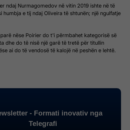
er ndaj Nurmagomedov në vitin 2019 ishte në të
si humbja e tij ndaj Oliveira të shtunën; një ngulfatje
 parë nëse Poirier do t'i përmbahet kategorisë së
a dhe do të nisë një garë të tretë për titullin
ëse ai do të vendosë të kalojë në peshën e lehtë.