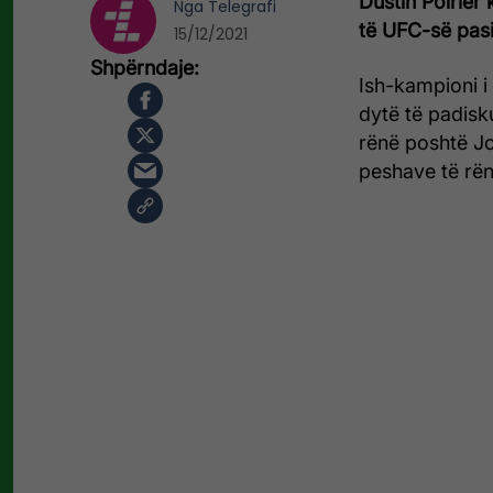
Dustin Poirier 
Nga
Telegrafi
të UFC-së pasi
15/12/2021
Ish-kampioni i
dytë të padisk
rënë poshtë Jo
peshave të rën