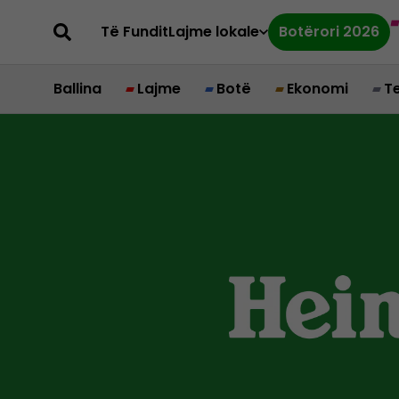
Të Fundit
Lajme lokale
Botërori 2026
Ballina
Lajme
Botë
Ekonomi
T