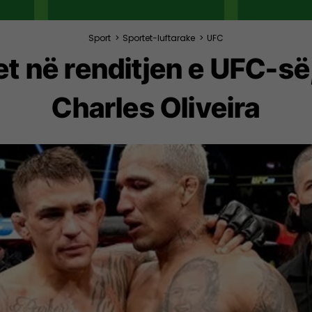
Sport
>
Sportet-luftarake
>
UFC
ret në renditjen e UFC-s
Charles Oliveira