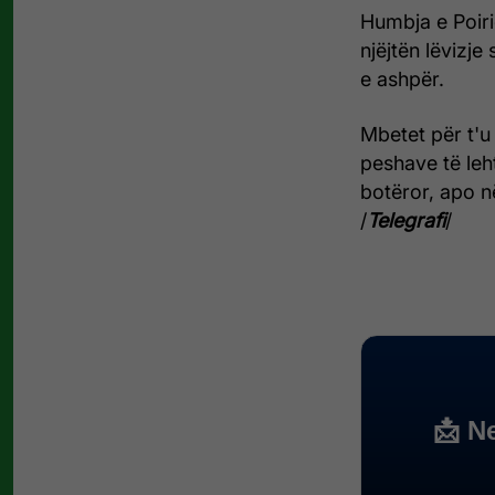
Humbja e Poiri
njëjtën lëvizje 
e ashpër.
Mbetet për t'u
peshave të leht
botëror, apo n
/
Telegrafi
/