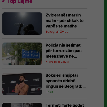
Top Lajme
Zviceranët marrin
malin - për shkak të
vapës së madhe
Telegrafi Zvicer
Policia nis hetimet
për terrorizëm pas
mesazheve në
Zubin-Potok
Kronika e Zezë
Boksieri shqiptar
synon ta dridhë
ringun në Beograd:
Jam gati, Zoti e
Boks
bekoftë Shqipërinë
Tërmet i fortë godet