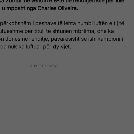
ka zbritur në vendin e 8-të në renditjen kile për kile
 u mposht nga Charles Oliveira.
 përkohshëm i peshave të lehta humbi luftën e tij të
utueshme për titull të shtunën mbrëma, dhe ka
n Jones në renditje, pavarësisht se ish-kampioni i
da nuk ka luftuar për dy vjet.