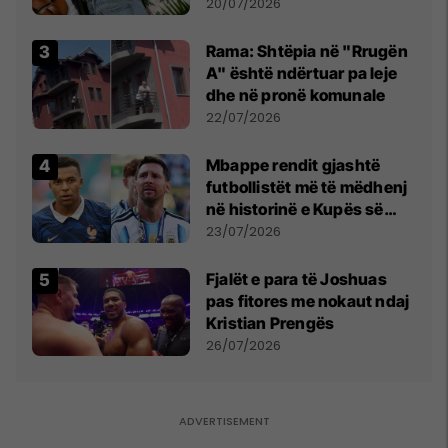
20/07/2026
Rama: Shtëpia në "Rrugën
A" është ndërtuar pa leje
dhe në pronë komunale
22/07/2026
Mbappe rendit gjashtë
futbollistët më të mëdhenj
në historinë e Kupës së
Botës, Messi mbetet i dyti
23/07/2026
Fjalët e para të Joshuas
pas fitores me nokaut ndaj
Kristian Prengës
26/07/2026