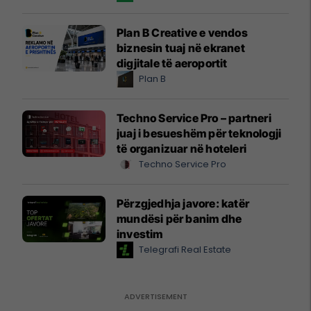
Plan B Creative e vendos
biznesin tuaj në ekranet
digjitale të aeroportit
Plan B
Techno Service Pro – partneri
juaj i besueshëm për teknologji
të organizuar në hoteleri
Techno Service Pro
Përzgjedhja javore: katër
mundësi për banim dhe
investim
Telegrafi Real Estate