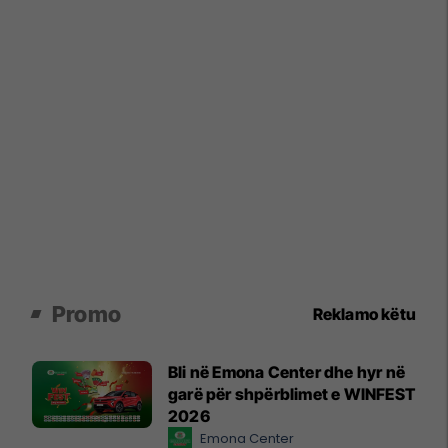
Promo
Reklamo këtu
Bli në Emona Center dhe hyr në
garë për shpërblimet e WINFEST
2026
Emona Center