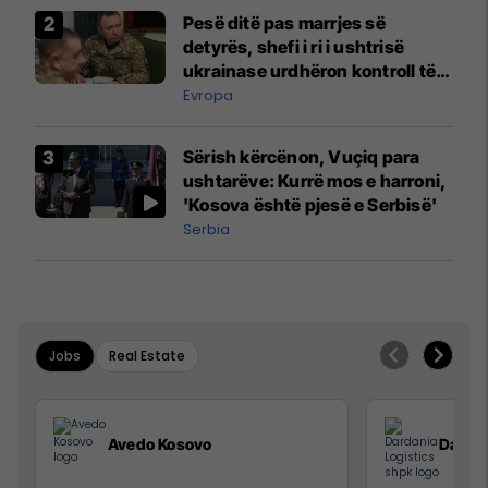
Pesë ditë pas marrjes së
detyrës, shefi i ri i ushtrisë
ukrainase urdhëron kontroll të
madh
Evropa
Sërish kërcënon, Vuçiq para
ushtarëve: Kurrë mos e harroni,
'Kosova është pjesë e Serbisë'
Serbia
Jobs
Real Estate
Avedo Kosovo
Dardan