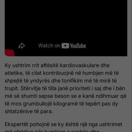
Ky ushtrim rrit aftësitë kardiovaskulare dhe
atletike, të cilat kontribuojnë në humbjen më të
shpejtë të yndyrës dhe tonifikim më të mirë të
trupit. Stërvitje të tilla janë prioriteti i saj dhe i bën
më së shumti sepse beson se e kanë ndihmuar që
të mos grumbullojë kilogramë të tepërt pas dy
shtatzënive të para.
Ekspertët pohojnë se ky është një nga ushtrimet
më efektive për humbjen e peshës dhe