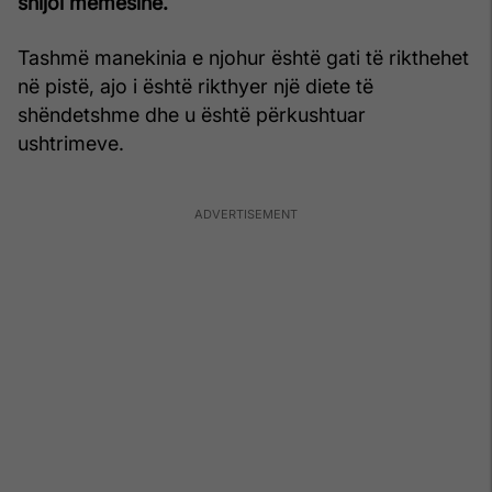
shijoi mëmësinë.
Tashmë manekinia e njohur është gati të rikthehet
në pistë, ajo i është rikthyer një diete të
shëndetshme dhe u është përkushtuar
ushtrimeve.