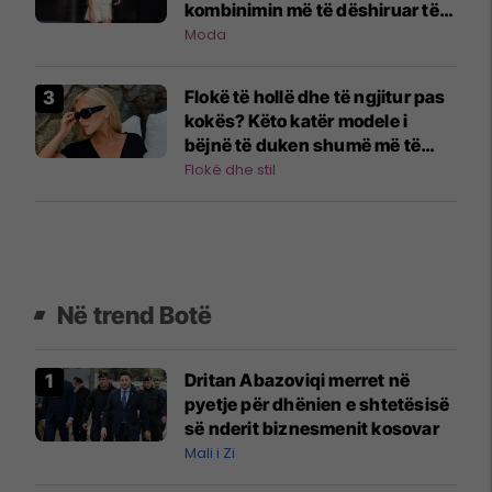
kombinimin më të dëshiruar të
verës
Moda
Flokë të hollë dhe të ngjitur pas
kokës? Këto katër modele i
bëjnë të duken shumë më të
dendur
Flokë dhe stil
Në trend Botë
Dritan Abazoviqi merret në
pyetje për dhënien e shtetësisë
së nderit biznesmenit kosovar
Mali i Zi