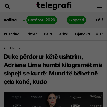
Ballina
Botërori 2026
Eksperti
Të fu
Prishtina
Prizreni
Peja
Ferizaj
Gjakova
Mitrov
Ajo
>
Në formë
Duke përdorur këtë ushtrim,
Adriana Lima humbi kilogramët më
shpejt se kurrë: Mund të bëhet në
çdo kohë, kudo