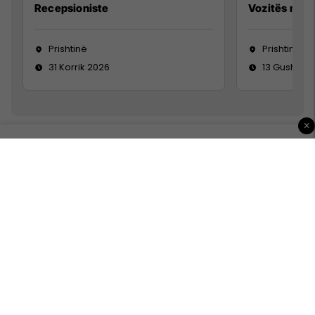
Recepsioniste
Vozitës me K
Prishtinë
Prishtinë
31 Korrik 2026
13 Gusht 20
×