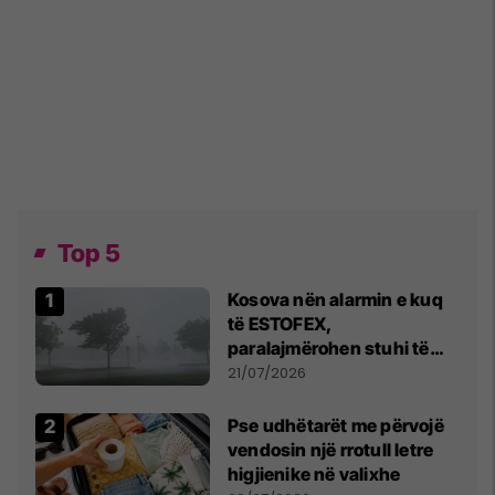
Top 5
Kosova nën alarmin e kuq
të ESTOFEX,
paralajmërohen stuhi të
fuqishme me breshër dhe
21/07/2026
erëra të forta
Pse udhëtarët me përvojë
vendosin një rrotull letre
higjienike në valixhe