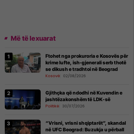
Më të lexuarat
Ftohet nga prokuroria e Kosovës për
krime lufte, ish-gjenerali serb thotë
se dikush e tradhtoi në Beograd
Kosovë
02/08/2026
Gjithçka që ndodhi në Kuvendin e
jashtëzakonshëm të LDK-së
Politikë
30/07/2026
“Vrisni, vrisni shqiptarët”, skandal
në UFC Beograd: Buzukja u përball