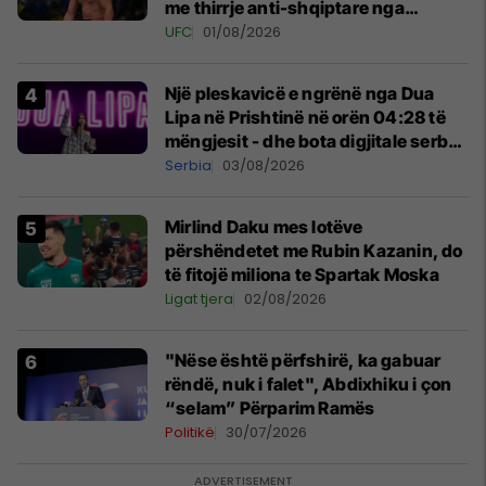
me thirrje anti-shqiptare nga
tribunat
UFC
01/08/2026
Një pleskavicë e ngrënë nga Dua
Lipa në Prishtinë në orën 04:28 të
mëngjesit - dhe bota digjitale serbe
shpall gjendjen e luftës
Serbia
03/08/2026
Mirlind Daku mes lotëve
përshëndetet me Rubin Kazanin, do
të fitojë miliona te Spartak Moska
Ligat tjera
02/08/2026
"Nëse është përfshirë, ka gabuar
rëndë, nuk i falet", Abdixhiku i çon
“selam” Përparim Ramës
Politikë
30/07/2026