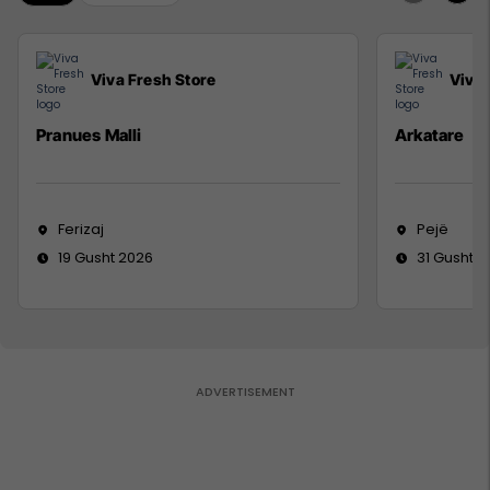
Viva Fresh Store
Viva 
Pranues Malli
Arkatare
Ferizaj
Pejë
19 Gusht 2026
31 Gusht 2