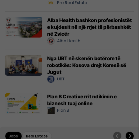
Pro Real Estate
Alba Health bashkon profesionistët
e kujdesit në një rrjet të përbashkët
në Zvicër
Alba Health
Nga UBT në skenën botërore të
robotikës: Kosova drejt Koresë së
Jugut
UBT
Plan B Creative rrit ndikimin e
biznesit tuaj online
Plan B
Jobs
Real Estate