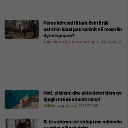
Përse kërcimi i litarit është një
ushtrim ideal pas kalimit në moshën
dyzetvjeçare?
Kujdesi për lëkurën dhe trupin
17/12/2022
Noti, çiklizmi dhe aktivitetet tjera që
djegin më së shumti kalori
Aktivitete sportive
16/07/2021
Si të ushtroni në shtëpi me ndihmën