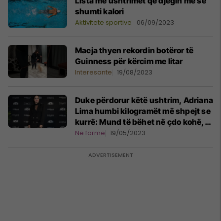
Lista me ushtrimet që djegin më së
shumti kalori
Aktivitete sportive
06/09/2023
Macja thyen rekordin botëror të
Guinness për kërcim me litar
Interesante
19/08/2023
Duke përdorur këtë ushtrim, Adriana
Lima humbi kilogramët më shpejt se
kurrë: Mund të bëhet në çdo kohë,
kudo
Në formë
19/05/2023