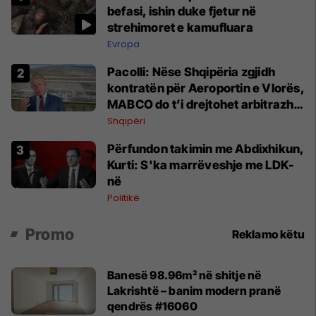
befasi, ishin duke fjetur në
strehimoret e kamufluara
Evropa
Pacolli: Nëse Shqipëria zgjidh
kontratën për Aeroportin e Vlorës,
MABCO do t’i drejtohet arbitrazhit
ndërkombëtar
Shqipëri
Përfundon takimin me Abdixhikun,
Kurti: S'ka marrëveshje me LDK-
në
Politikë
Promo
Reklamo këtu
Banesë 98.96m² në shitje në
Lakrishtë – banim modern pranë
qendrës #16060