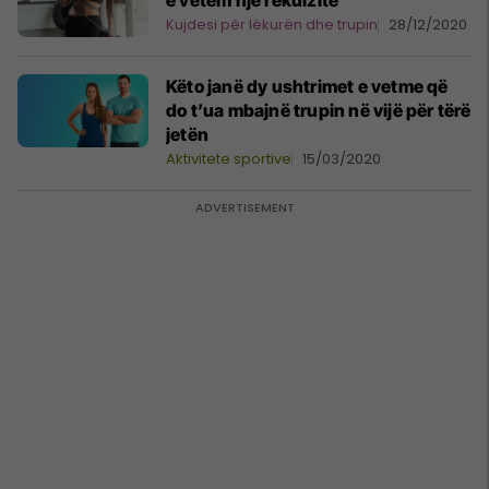
e vetëm një rekuizite
Kujdesi për lëkurën dhe trupin
28/12/2020
Këto janë dy ushtrimet e vetme që
do t’ua mbajnë trupin në vijë për tërë
jetën
Aktivitete sportive
15/03/2020