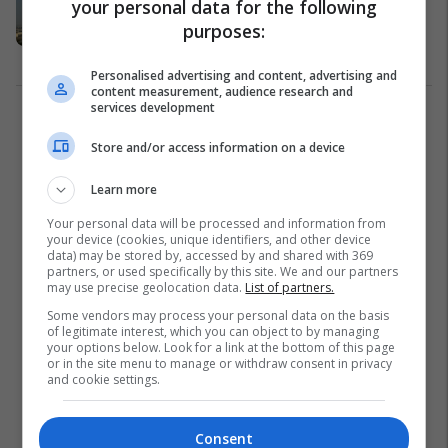
your personal data for the following
kishte planifikuar, turisti mbeti i
purposes:
varur në litar për disa orë në 55
metra lartësi (Foto/Video)
Interesante
30/01/2018
Personalised advertising and content, advertising and
content measurement, audience research and
services development
1
Store and/or access information on a device
Learn more
Your personal data will be processed and information from
your device (cookies, unique identifiers, and other device
data) may be stored by, accessed by and shared with 369
partners, or used specifically by this site. We and our partners
may use precise geolocation data.
List of partners.
Some vendors may process your personal data on the basis
of legitimate interest, which you can object to by managing
your options below. Look for a link at the bottom of this page
or in the site menu to manage or withdraw consent in privacy
and cookie settings.
Consent