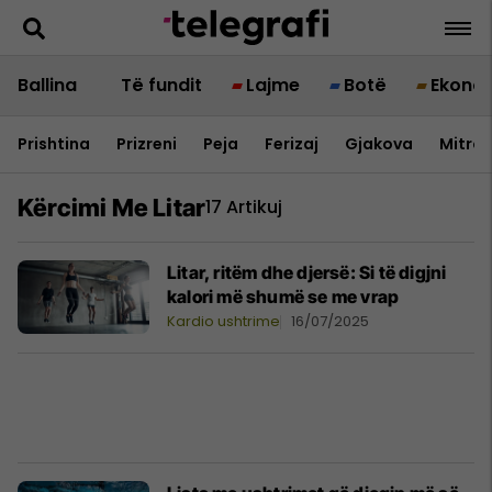
Ballina
Të fundit
Lajme
Botë
Ekono
Prishtina
Prizreni
Peja
Ferizaj
Gjakova
Mitrov
Kërcimi Me Litar
17 Artikuj
Litar, ritëm dhe djersë: Si të digjni
kalori më shumë se me vrap
Kardio ushtrime
16/07/2025