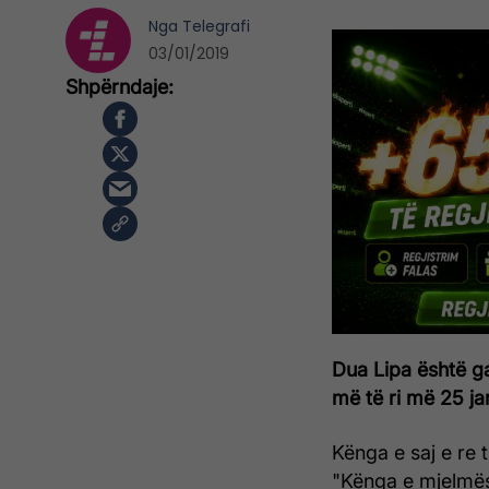
Nga
Telegrafi
03/01/2019
Dua Lipa është gat
më të ri më 25 ja
Kënga e saj e re 
"Kënga e mjelmës