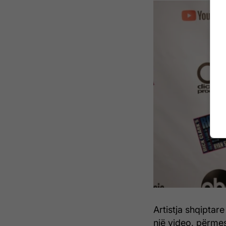
Artistja shqiptar
një video, përmes