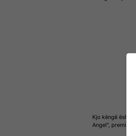
Kjo këngë është n
Angel”, premiera e 