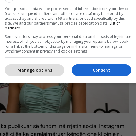
Your personal data will be processed and information from your device
(cookies, unique identifiers, and other device data) may be stored by,
accessed by and shared with 369 partners, or used specifically by this
site. We and our partners may use precise geolocation data.
List of
partners.
Some vendors may process your personal data on the basis of legitimate
interest, which you can object to by managing your options below. Look
for a link at the bottom of this page or in the site menu to manage or
withdraw consent in privacy and cookie settings.
Manage options
Consent
e ka publikuar së fundmi në rrjetin social Instagram
 së cilës ka paralajmëruar këngën dhe klipin e ri.