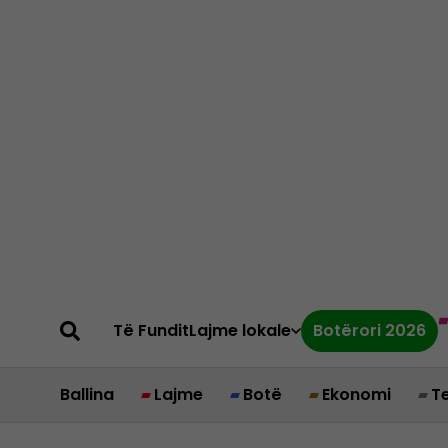
Të Fundit
Lajme lokale
Botërori 2026
Ballina
Lajme
Botë
Ekonomi
T