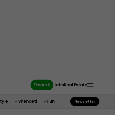
Eksperti
Jobs
Real Estate
style
Shëndeti
Fun
Newsletter