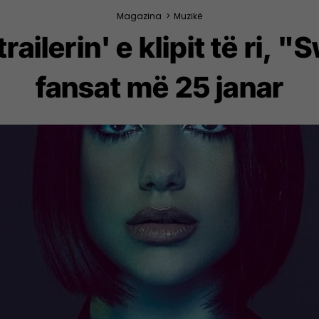
Magazina
>
Muzikë
railerin' e klipit të ri,
fansat më 25 janar