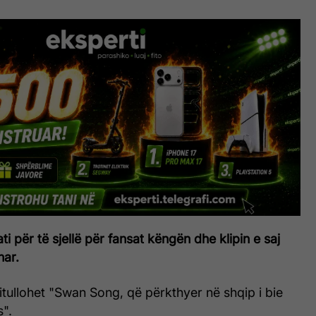
i për të sjellë për fansat këngën dhe klipin e saj
nar.
titullohet "Swan Song, që përkthyer në shqip i bie
".