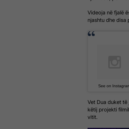
Videoja në fjalë ë
njashtu dhe disa p
See on Instagra
Vet Dua duket të
këtij projekti fil
vitit.