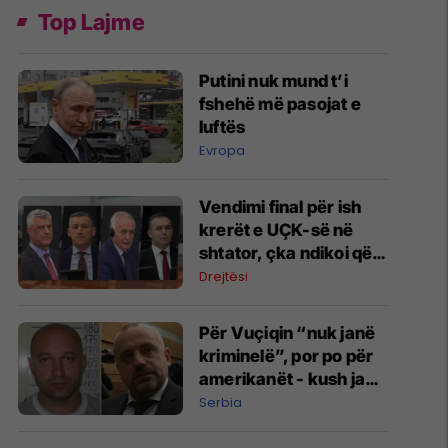
Top Lajme
Putini nuk mund t’i
fshehë më pasojat e
luftës
Evropa
Vendimi final për ish
krerët e UÇK-së në
shtator, çka ndikoi që
shpallja e aktgjykimit
Drejtësi
të shtyhet?
Për Vuçiqin “nuk janë
kriminelë”, por po për
amerikanët - kush janë
“kumbarët” Radoiçiq
Serbia
dhe Veselinoviq