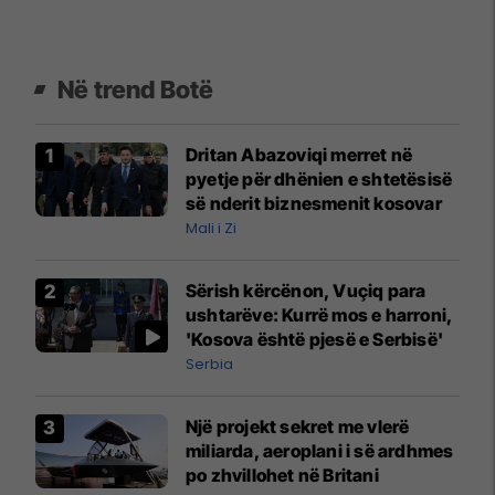
Në trend Botë
Dritan Abazoviqi merret në
pyetje për dhënien e shtetësisë
së nderit biznesmenit kosovar
Mali i Zi
Sërish kërcënon, Vuçiq para
ushtarëve: Kurrë mos e harroni,
'Kosova është pjesë e Serbisë'
Serbia
Një projekt sekret me vlerë
miliarda, aeroplani i së ardhmes
po zhvillohet në Britani