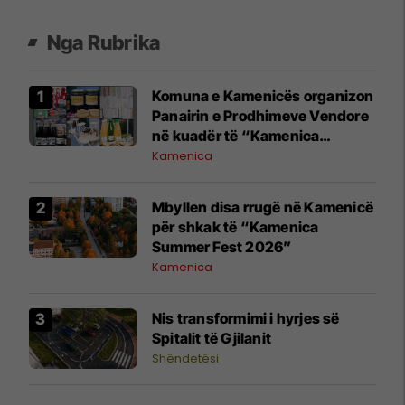
Nga Rubrika
Komuna e Kamenicës organizon
Panairin e Prodhimeve Vendore
në kuadër të “Kamenica
Summer Fest 2026”
Kamenica
Mbyllen disa rrugë në Kamenicë
për shkak të “Kamenica
Summer Fest 2026”
Kamenica
Nis transformimi i hyrjes së
Spitalit të Gjilanit
Shëndetësi