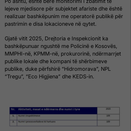
Po ashtu, është bërë monitorimi i zbatimit të
lejeve mjedisore për subjektet afariste dhe është
realizuar bashkëpunim me operatorë publikë për
pastrimin e disa lokacioneve në qytet.
Gjatë vitit 2025, Drejtoria e Inspekcionit ka
bashkëpunuar ngushtë me Policinë e Kosovës,
MMPHI-në, KPMM-në, prokurorinë, ndërmarrjet
publike lokale dhe kompani të shërbimeve
publike, duke përfshirë “Hidromorava”, NPL
“Tregu”, “Eco Higjiena” dhe KEDS-in.