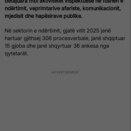
detajuara mbi aktivitetet inspektuese në fushën e
ndërtimit, veprimtarive afariste, komunikacionit,
mjedisit dhe hapësirave publike.
Në sektorin e ndërtimit, gjatë vitit 2025 janë
hartuar gjithsej 308 procesverbale, janë shqiptuar
15 gjoba dhe janë shqyrtuar 36 ankesa nga
qytetarët.