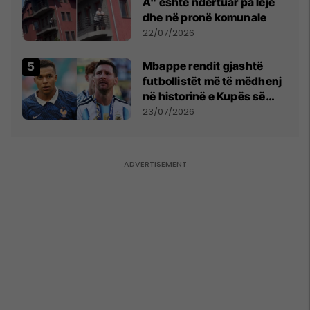
A" është ndërtuar pa leje
dhe në pronë komunale
22/07/2026
Mbappe rendit gjashtë
futbollistët më të mëdhenj
në historinë e Kupës së
Botës, Messi mbetet i dyti
23/07/2026