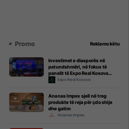
Promo
Reklamo këtu
Investimet e diasporës në
patundshmëri, në fokus të
panelit të Expo Real Kosova
2026
Expo Real Kosova
Ananas Impex sjell në treg
produkte të reja për çdo shije
dhe gatim
Ananas Impex