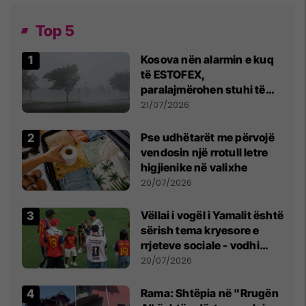
Top 5
Kosova nën alarmin e kuq
të ESTOFEX,
paralajmërohen stuhi të
fuqishme me breshër dhe
21/07/2026
erëra të forta
Pse udhëtarët me përvojë
vendosin një rrotull letre
higjienike në valixhe
20/07/2026
Vëllai i vogël i Yamalit është
sërish tema kryesore e
rrjeteve sociale - vodhi
vëmendjen pas finales së
20/07/2026
Kupës së Botës
Rama: Shtëpia në "Rrugën