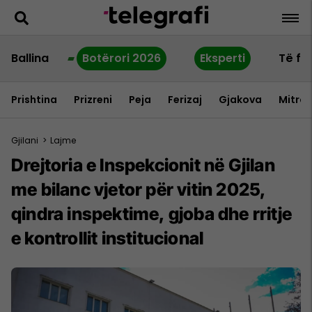
Ballina
Botërori 2026
Eksperti
Të fu
Prishtina
Prizreni
Peja
Ferizaj
Gjakova
Mitrov
Gjilani
>
Lajme
Drejtoria e Inspekcionit në Gjilan
me bilanc vjetor për vitin 2025,
qindra inspektime, gjoba dhe rritje
e kontrollit institucional