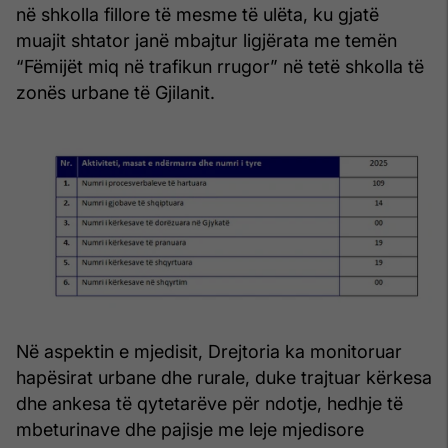
në shkolla fillore të mesme të ulëta, ku gjatë
muajit shtator janë mbajtur ligjërata me temën
“Fëmijët miq në trafikun rrugor” në tetë shkolla të
zonës urbane të Gjilanit.
Në aspektin e mjedisit, Drejtoria ka monitoruar
hapësirat urbane dhe rurale, duke trajtuar kërkesa
dhe ankesa të qytetarëve për ndotje, hedhje të
mbeturinave dhe pajisje me leje mjedisore