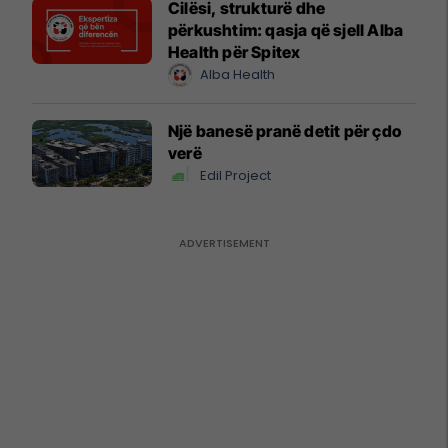
Cilësi, strukturë dhe
përkushtim: qasja që sjell Alba
Health për Spitex
Alba Health
Një banesë pranë detit për çdo
verë
Edil Project