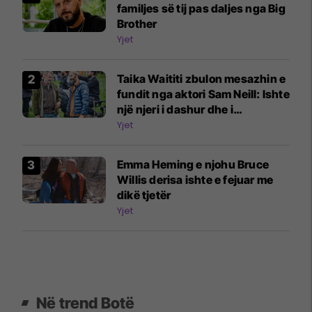
familjes së tij pas daljes nga Big
Brother
Yjet
Taika Waititi zbulon mesazhin e
fundit nga aktori Sam Neill: Ishte
një njeri i dashur dhe i
kujdesshëm
Yjet
Emma Heming e njohu Bruce
Willis derisa ishte e fejuar me
dikë tjetër
Yjet
Në trend Botë