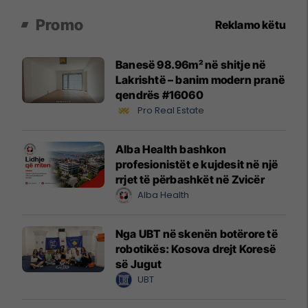
Promo
Reklamo këtu
Banesë 98.96m² në shitje në
Lakrishtë – banim modern pranë
qendrës #16060
Pro Real Estate
Alba Health bashkon
profesionistët e kujdesit në një
rrjet të përbashkët në Zvicër
Alba Health
Nga UBT në skenën botërore të
robotikës: Kosova drejt Koresë
së Jugut
UBT