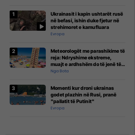
Ukrainasit i kapin ushtarët rusë
në befasi, ishin duke fjetur në
strehimoret e kamufluara
Evropa
Meteorologët me parashikime të
reja: Ndryshime ekstreme,
muajt e ardhshëm do të jenë të
pazakontë
Nga Bota
Momenti kur droni ukrainas
godet plazhin në Rusi, pranë
"pallatit të Putinit"
Evropa