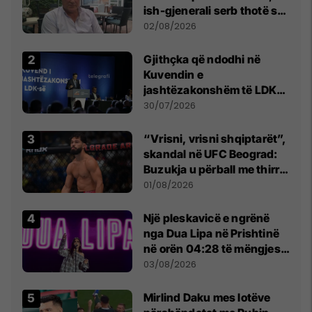
ish-gjenerali serb thotë se
dikush e tradhtoi në
02/08/2026
Beograd
Gjithçka që ndodhi në
Kuvendin e
jashtëzakonshëm të LDK-
së
30/07/2026
“Vrisni, vrisni shqiptarët”,
skandal në UFC Beograd:
Buzukja u përball me thirrje
anti-shqiptare nga
01/08/2026
tribunat
Një pleskavicë e ngrënë
nga Dua Lipa në Prishtinë
në orën 04:28 të mëngjesit
- dhe bota digjitale serbe
03/08/2026
shpall gjendjen e luftës
Mirlind Daku mes lotëve