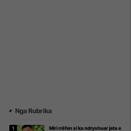
Nga Rubrika
Miri rrëfen si ka ndryshuar jeta e