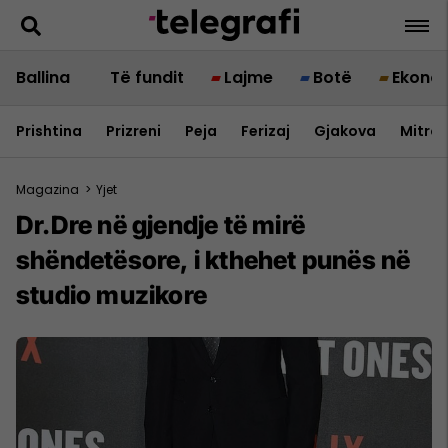
Ballina
Të fundit
Lajme
Botë
Ekono
Prishtina
Prizreni
Peja
Ferizaj
Gjakova
Mitrov
Magazina
>
Yjet
Dr.Dre në gjendje të mirë
shëndetësore, i kthehet punës në
studio muzikore