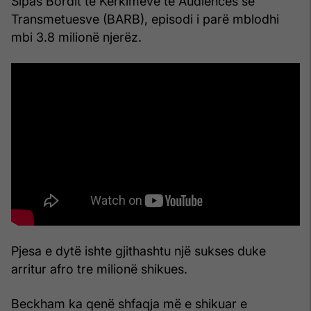
Sipas Bordit të Kërkimeve të Audiencës së
Transmetuesve (BARB), episodi i parë mblodhi
mbi 3.8 milionë njerëz.
Pjesa e dytë ishte gjithashtu një sukses duke
arritur afro tre milionë shikues.
Beckham ka qenë shfaqja më e shikuar e