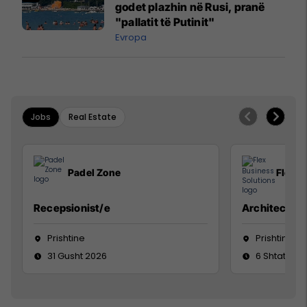
godet plazhin në Rusi, pranë
"pallatit të Putinit"
Evropa
Jobs
Real Estate
Padel Zone
Flex B
Recepsionist/e
Architect
Prishtine
Prishtinë
31 Gusht 2026
6 Shtator 2