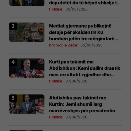
deputetët do të bëjnë shkelje të
rëndë kushtetuese
Politikë
06/08/2026
Mediat gjermane publikojnë
detaje për aksidentin ku
humbën jetën tre mërgimtarë
nga Komogllava e Ferizajt
Kronika e Zezë
06/08/2026
Kurti pas takimit me
Abdixhikun: Kemi dallim drastik
mes rezultatit zgjedhor dhe
kërkesave të LDK-së
Politikë
07/08/2026
Abdixhiku pas takimit me
Kurtin: Jemi shumë larg
marrëveshjes për presidentin
Politikë
07/08/2026