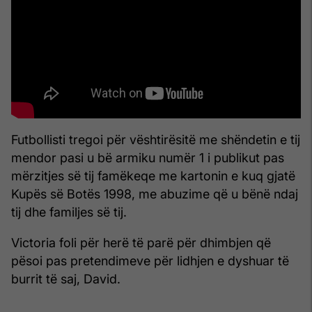
Futbollisti tregoi për vështirësitë me shëndetin e tij
mendor pasi u bë armiku numër 1 i publikut pas
mërzitjes së tij famëkeqe me kartonin e kuq gjatë
Kupës së Botës 1998, me abuzime që u bënë ndaj
tij dhe familjes së tij.
Victoria foli për herë të parë për dhimbjen që
pësoi pas pretendimeve për lidhjen e dyshuar të
burrit të saj, David.