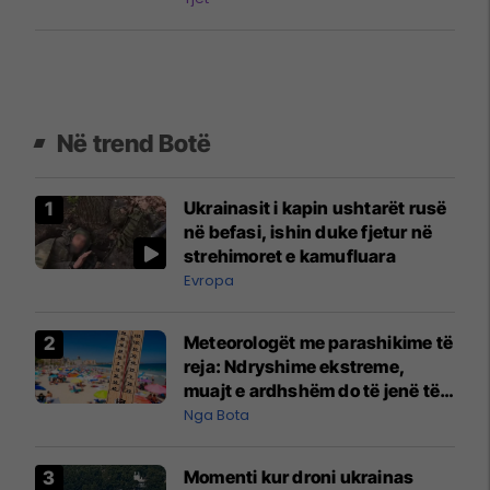
Në trend Botë
Ukrainasit i kapin ushtarët rusë
në befasi, ishin duke fjetur në
strehimoret e kamufluara
Evropa
Meteorologët me parashikime të
reja: Ndryshime ekstreme,
muajt e ardhshëm do të jenë të
pazakontë
Nga Bota
Momenti kur droni ukrainas