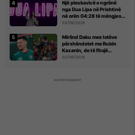
Një pleskavicë e ngrënë
nga Dua Lipa në Prishtinë
në orën 04:28 të mëngjesit
- dhe bota digjitale serbe
03/08/2026
shpall gjendjen e luftës
Mirlind Daku mes lotëve
përshëndetet me Rubin
Kazanin, do të fitojë
miliona te Spartak Moska
02/08/2026