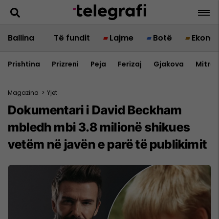
Ballina
Të fundit
Lajme
Botë
Ekono
Prishtina
Prizreni
Peja
Ferizaj
Gjakova
Mitrov
Magazina
>
Yjet
Dokumentari i David Beckham
mbledh mbi 3.8 milionë shikues
vetëm në javën e parë të publikimit