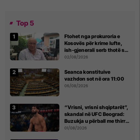
Top 5
Ftohet nga prokuroria e
Kosovës për krime lufte,
ish-gjenerali serb thotë se
dikush e tradhtoi në
02/08/2026
Beograd
Seanca konstituive
vazhdon sot në ora 11:00
06/08/2026
“Vrisni, vrisni shqiptarët”,
skandal në UFC Beograd:
Buzukja u përball me thirrje
anti-shqiptare nga
01/08/2026
tribunat