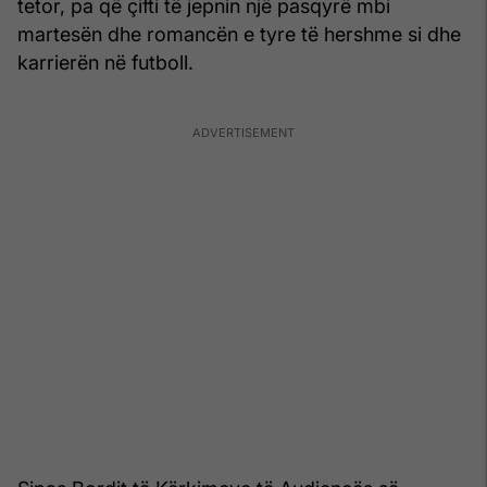
tetor, pa që çifti të jepnin një pasqyrë mbi
martesën dhe romancën e tyre të hershme si dhe
karrierën në futboll.