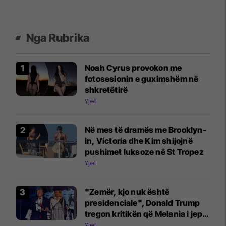
Nga Rubrika
Noah Cyrus provokon me
fotosesionin e guximshëm në
shkretëtirë
Yjet
Në mes të dramës me Brooklyn-
in, Victoria dhe Kim shijojnë
pushimet luksoze në St Tropez
Yjet
"Zemër, kjo nuk është
presidenciale", Donald Trump
tregon kritikën që Melania i jep
për atë që ajo s'e pëlqen te ai
Yjet