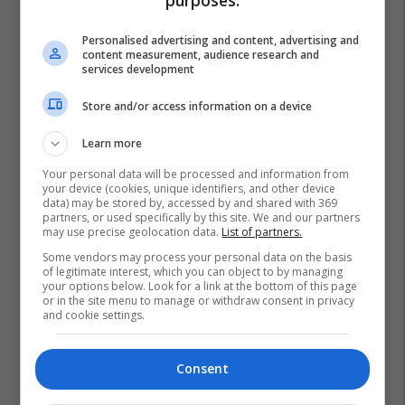
purposes:
A po don me rrnu n’deti?
Kursimet mund t’ju sjellin një
Personalised advertising and content, advertising and
banesë
content measurement, audience research and
services development
Banka Ekonomike
Store and/or access information on a device
Mësoni kujdesin shëndetësor
përmes përvojës praktike me
Learn more
EduCare
Your personal data will be processed and information from
Edu Care
your device (cookies, unique identifiers, and other device
data) may be stored by, accessed by and shared with 369
partners, or used specifically by this site. We and our partners
may use precise geolocation data.
List of partners.
Some vendors may process your personal data on the basis
of legitimate interest, which you can object to by managing
your options below. Look for a link at the bottom of this page
or in the site menu to manage or withdraw consent in privacy
and cookie settings.
Consent