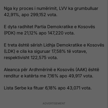
Nga ky proces i numërimit, LVV ka grumbulluar
42,91%, apo 299,152 vota.
E dyta radhitet Partia Demokratike e Kosovës
(PDK) me 21,12% apo 147,220 vota.
E treta është sërish Lidhja Demokratike e Kosovës
(LDK) e cila ka siguruar 17,58% të votave,
respektivisht 122,575 vota.
Aleanca për Ardhmërinë e Kosovës (AAK) është
renditur e katërta me 7,16% apo 49,917 vota.
Lista Serbe ka fituar 6,18% apo 43,071 vota.