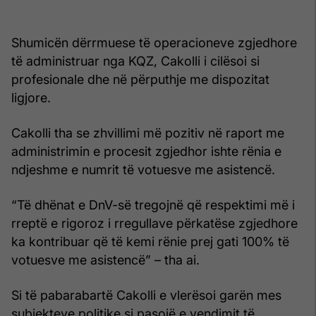
Shumicën dërrmuese të operacioneve zgjedhore
të administruar nga KQZ, Cakolli i cilësoi si
profesionale dhe në përputhje me dispozitat
ligjore.
Cakolli tha se zhvillimi më pozitiv në raport me
administrimin e procesit zgjedhor ishte rënia e
ndjeshme e numrit të votuesve me asistencë.
“Të dhënat e DnV-së tregojnë që respektimi më i
rreptë e rigoroz i rregullave përkatëse zgjedhore
ka kontribuar që të kemi rënie prej gati 100% të
votuesve me asistencë” – tha ai.
Si të pabarabartë Cakolli e vlerësoi garën mes
subjekteve politike si pasojë e vendimit të