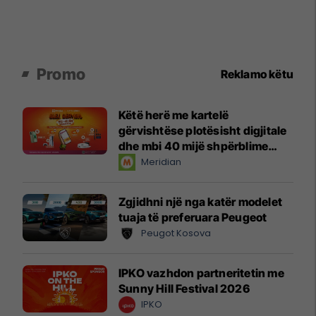
Promo
Reklamo këtu
Këtë herë me kartelë
gërvishtëse plotësisht digjitale
dhe mbi 40 mijë shpërblime
instant!
Meridian
Zgjidhni një nga katër modelet
tuaja të preferuara Peugeot
Peugot Kosova
IPKO vazhdon partneritetin me
Sunny Hill Festival 2026
IPKO