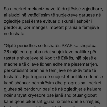
Sa u përket mekanizmave të drejtësisë zgjedhore,
ai aludoi në vetëdijesim të subjekteve garuese në
zgjedhje pasi është evituar diskursi i ashpër i
përdorur, por mangësi mbetet prania e fëmijëve
në fushata.
“Gjatë periudhës së fushatës PZAP ka shqiptuar
26 mijë euro gjoba ndaj subjekteve politike për
rastet e shkeljeve të Kodit të Etikës, një pjesë e
madhe e të cilave lidhen edhe me pjesëmarrjen,
përkatësisht praninë e fëmijëve në aktivitete të
fushatës. Kjo tregon që subjektet politike ndonëse
kanë shënuar përmirësim dhe progres sa i përket
gjuhës së përdorur pasi që në zgjedhjet e kaluara
ndër arsyet kryesore pse janë shqiptuar gjobat
kanë qenë pikërisht gjuha nxitëse dhe e urrejtjes,