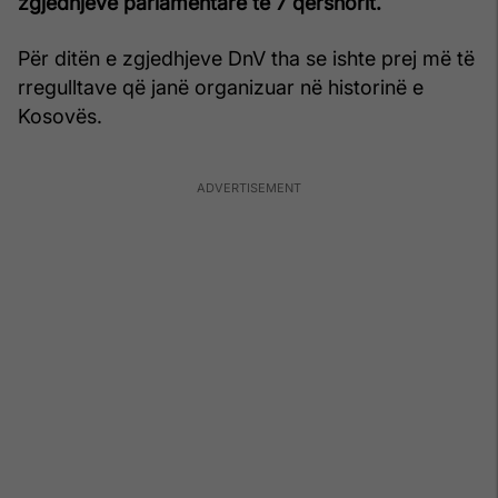
zgjedhjeve parlamentare të 7 qershorit.
Për ditën e zgjedhjeve DnV tha se ishte prej më të
rregulltave që janë organizuar në historinë e
Kosovës.