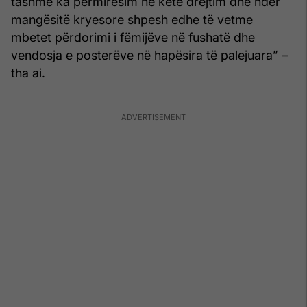
tashmë ka përmirësim në këtë drejtim dhe ndër
mangësitë kryesore shpesh edhe të vetme
mbetet përdorimi i fëmijëve në fushatë dhe
vendosja e posterëve në hapësira të palejuara” –
tha ai.