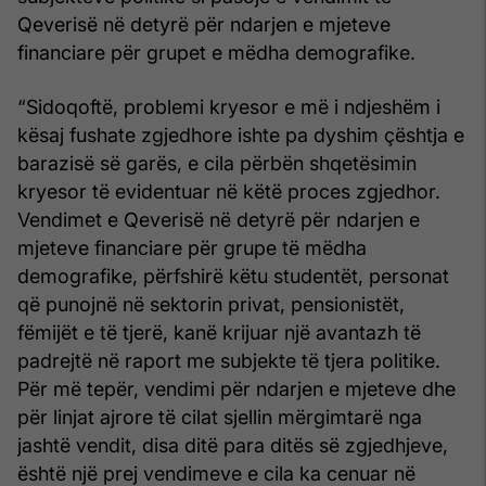
Qeverisë në detyrë për ndarjen e mjeteve
financiare për grupet e mëdha demografike.
“Sidoqoftë, problemi kryesor e më i ndjeshëm i
kësaj fushate zgjedhore ishte pa dyshim çështja e
barazisë së garës, e cila përbën shqetësimin
kryesor të evidentuar në këtë proces zgjedhor.
Vendimet e Qeverisë në detyrë për ndarjen e
mjeteve financiare për grupe të mëdha
demografike, përfshirë këtu studentët, personat
që punojnë në sektorin privat, pensionistët,
fëmijët e të tjerë, kanë krijuar një avantazh të
padrejtë në raport me subjekte të tjera politike.
Për më tepër, vendimi për ndarjen e mjeteve dhe
për linjat ajrore të cilat sjellin mërgimtarë nga
jashtë vendit, disa ditë para ditës së zgjedhjeve,
është një prej vendimeve e cila ka cenuar në