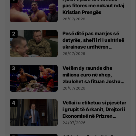
pas fitores me nokaut ndaj
Kristian Prengës
26/07/2026
Pesë ditë pas marrjes së
detyrës, shefi i ri i ushtrisë
ukrainase urdhëron
kontroll të madh
26/07/2026
Vetëm dy raunde dhe
miliona euro në xhep,
zbulohet sa fituan Joshua
e Prenga
26/07/2026
Vëllai iu etiketua si pjesëtar
i grupit të Arkanit, Drejtori i
Ekonomisë në Prizren
mohon pretendimet
24/07/2026