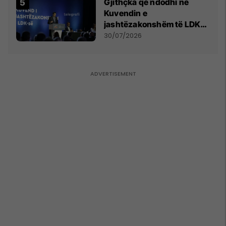
Gjithçka që ndodhi në
Kuvendin e
jashtëzakonshëm të LDK-
së
30/07/2026