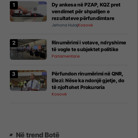
Dy ankesa në PZAP, KQZ pret
vendimet për shpalljen e
rezultateve përfundimtare
Jehona Hulaj
Kosovë
Rinumërimi i votave, ndryshime
të vogle te subjektet politike
Parlamentare
​Përfundon rinumërimi në QNR,
Elezi: Nëse ka ndonjë gjetje, do
të njoftohet Prokuroria
Kosovë
Në trend Botë