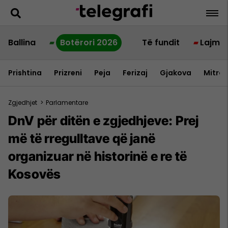
Ballina
Botërori 2026
Të fundit
Lajme
Prishtina
Prizreni
Peja
Ferizaj
Gjakova
Mitrov
Zgjedhjet
>
Parlamentare
DnV për ditën e zgjedhjeve: Prej
më të rregulltave që janë
organizuar në historinë e re të
Kosovës