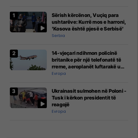
Sërish kërcënon, Vuçiq para
ushtarëve: Kurrë mos e harroni,
'Kosova është pjesë e Serbisë'
Serbia
14-vjeçari ndihmon policinë
britanike për një telefonatë të
rreme, aeroplanët luftarakë u
ngritën në ajër për të
Evropa
interceptuar fluturaken e Qatar
Airways që po shkonte drejt
Ukrainasit sulmohen në Poloni -
Mançesterit
Tusk i kërkon presidentit të
reagojë
Evropa