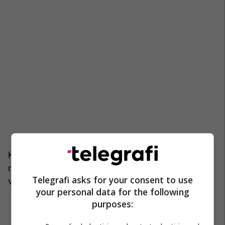
Kjo përqindje nuk përfshin votat nga vendvotimet
me kusht, votat e personave me nevoja të
Telegrafi asks for your consent to use
veçanta dhe ato të votimit jashtë Kosovës.
your personal data for the following
purposes: