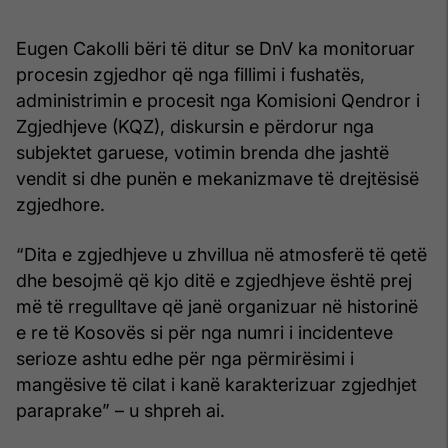
Eugen Cakolli bëri të ditur se DnV ka monitoruar
procesin zgjedhor që nga fillimi i fushatës,
administrimin e procesit nga Komisioni Qendror i
Zgjedhjeve (KQZ), diskursin e përdorur nga
subjektet garuese, votimin brenda dhe jashtë
vendit si dhe punën e mekanizmave të drejtësisë
zgjedhore.
“Dita e zgjedhjeve u zhvillua në atmosferë të qetë
dhe besojmë që kjo ditë e zgjedhjeve është prej
më të rregulltave që janë organizuar në historinë
e re të Kosovës si për nga numri i incidenteve
serioze ashtu edhe për nga përmirësimi i
mangësive të cilat i kanë karakterizuar zgjedhjet
paraprake” – u shpreh ai.