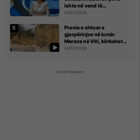
ishte në vend të
Millosheviqit, Lëvizja e
14/07/2026
Qytetarëve të Lirë në Serbi
kërkon shkarkimin e
Prania e shtuar e
menjëhershëm të
gjarpërinjve në lumin
Snezhana Paunoviq
Morava në Viti, kërkohet
kujdes nga qytetarët
14/07/2026