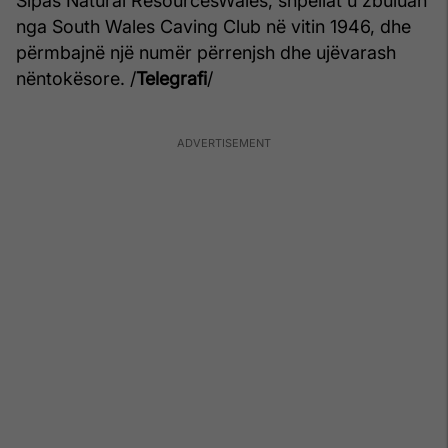
Sipas Natural ResourcesWales, shpellat u zbuluan
nga South Wales Caving Club në vitin 1946, dhe
përmbajnë një numër përrenjsh dhe ujëvarash
nëntokësore. /
Telegrafi
/