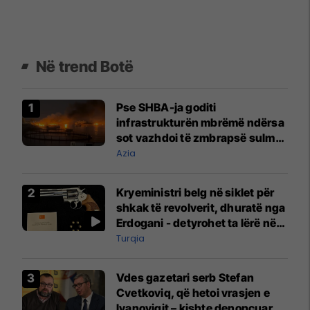
Në trend Botë
Pse SHBA-ja goditi
infrastrukturën mbrëmë ndërsa
sot vazhdoi të zmbrapsë sulmet
iraniane
Azia
Kryeministri belg në siklet për
shkak të revolverit, dhuratë nga
Erdogani - detyrohet ta lërë në
një bazë ushtarake
Turqia
Vdes gazetari serb Stefan
Cvetkoviq, që hetoi vrasjen e
Ivanoviqit – kishte denoncuar