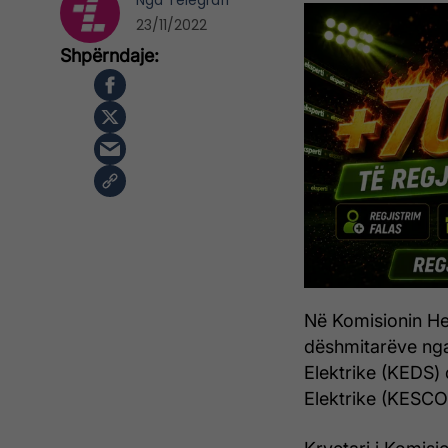
Nga
Telegrafi
23/11/2022
Në Komisionin Het
dëshmitarëve nga
Elektrike (KEDS)
Elektrike (KESCO