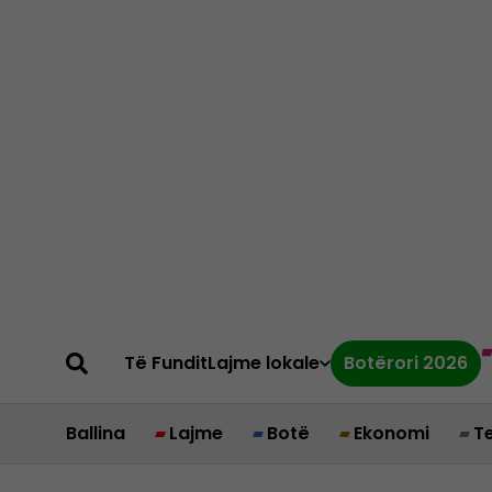
Të Fundit
Lajme lokale
Botërori 2026
Ballina
Lajme
Botë
Ekonomi
T