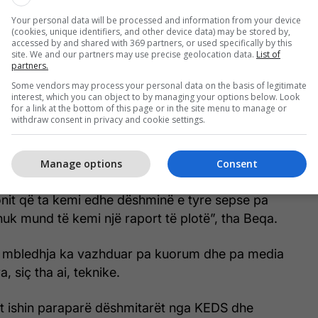
Your personal data will be processed and information from your device
(cookies, unique identifiers, and other device data) may be stored by,
accessed by and shared with 369 partners, or used specifically by this
pa dëshminë e tyre nuk mund të ketë një raport të
site. We and our partners may use precise geolocation data.
List of
partners.
e shtoi se do shikojnë mundësitë që intervistimi i
Some vendors may process your personal data on the basis of legitimate
ra përfundimit të mandatit të Komisionit.
interest, which you can object to by managing your options below. Look
for a link at the bottom of this page or in the site menu to manage or
withdraw consent in privacy and cookie settings.
një arsyetim përmes administratës që nuk mund të
dhe sot nuk do të mbahet intervistimi i
 KEDS dhe KESCO. Prandaj, ne do t’i shikojmë
Manage options
Consent
rmes komisionit t’i sigurojmë para se të mbyllet
onit që ta kemi edhe dëshminë e tyre sepse pa
uk mund të kemi një raport të plotë”, tha Beqa.
j, mbledhja ka vazhduar pa kuorum dhe pa media
a, siç tha ai, teknike.
sot ishin paraparë dëshmitarët nga KEDS dhe