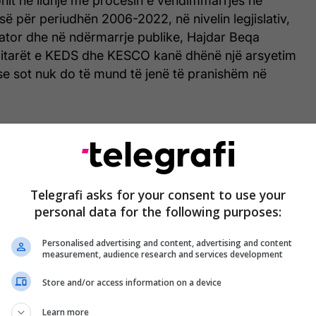
onit në lidhje me procesin e vendimmarrjes në
isë për periudhën 2006-2022, në nivelin legjislativ,
lator dhe në ndërmarrje publike, Hajdar Beqa
itarët e KEDS dhe KESCO kanë dhënë një arsyetim
se sot nuk do të mund të jenë të pranishëm në
Telegrafi asks for your consent to use your
personal data for the following purposes:
Personalised advertising and content, advertising and content
measurement, audience research and services development
Store and/or access information on a device
Learn more