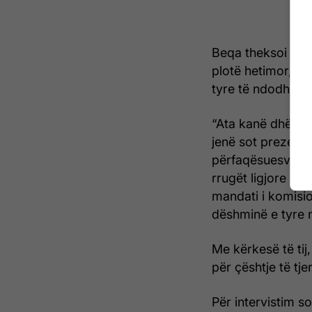
Beqa theksoi se 
plotë hetimor, dh
tyre të ndodhë pa
“Ata kanë dhënë 
jenë sot prezent 
përfaqësuesve të
rrugët ligjore pë
mandati i komisi
dëshminë e tyre n
Me kërkesë të ti
për çështje të tjer
Për intervistim 