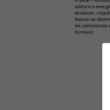
Kryetari i Komisi
sektorin e energj
ekzekutiv, rregul
theksoi se dëshm
tek administrata 
Komision.