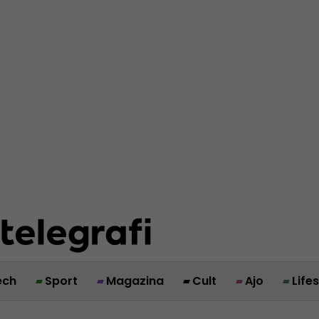
ech
Sport
Magazina
Cult
Ajo
Life