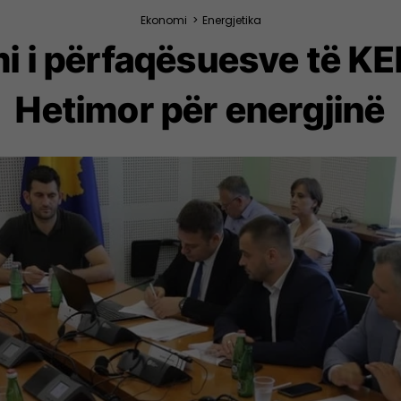
Ekonomi
>
Energjetika
mi i përfaqësuesve të KE
Hetimor për energjinë