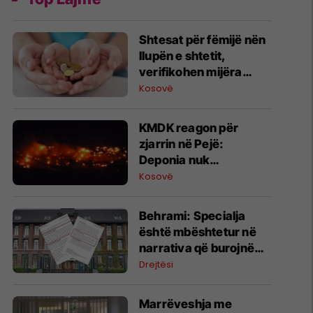
Shtesat për fëmijë nën
llupën e shtetit,
verifikohen mijëra
përfitues potencial nga
Kosovë
diaspora
KMDK reagon për
zjarrin në Pejë:
Deponia nuk
menaxhohet nga ne
Kosovë
​Behrami: Specialja
është mbështetur në
narrativa që burojnë
nga aparati shtetëror i
Drejtësi
Serbisë
Marrëveshja me