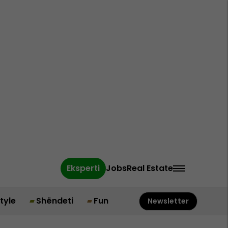
Eksperti
Jobs
Real Estate
style
Shëndeti
Fun
Newsletter