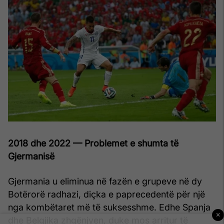
2018 dhe 2022 — Problemet e shumta të
Gjermanisë
Gjermania u eliminua në fazën e grupeve në dy
Botërorë radhazi, diçka e paprecedentë për një
nga kombëtaret më të suksesshme. Edhe Spanja
×
dhe Belgjika zhgënjyen, duke mos arritur të