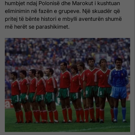
humbjet ndaj Polonisë dhe Marokut i kushtuan
eliminimin në fazën e grupeve. Një skuadër që
pritej të bënte histori e mbylli aventurën shumë
më herët se parashikimet.