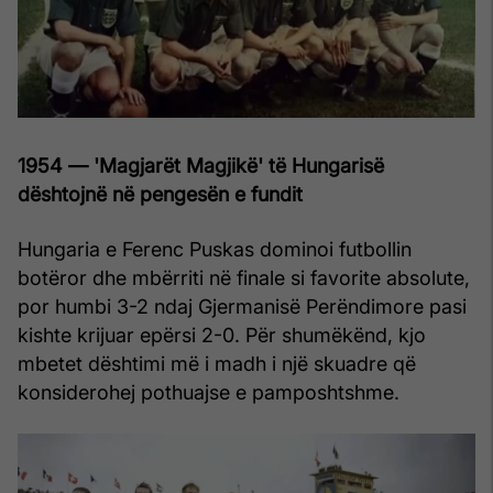
1954 — 'Magjarët Magjikë' të Hungarisë
dështojnë në pengesën e fundit
Hungaria e Ferenc Puskas dominoi futbollin
botëror dhe mbërriti në finale si favorite absolute,
por humbi 3-2 ndaj Gjermanisë Perëndimore pasi
kishte krijuar epërsi 2-0. Për shumëkënd, kjo
mbetet dështimi më i madh i një skuadre që
konsiderohej pothuajse e pamposhtshme.