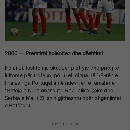
2006 — Premtimi holandez dhe dështimi
Holanda kishte një skuadër plot yje dhe pritej të
luftonte për trofeun, por u eliminua në 1/8-tën e
finales nga Portugalia në ndeshjen e famshme
"Beteja e Nurembergut". Republika Çeke dhe
Serbia e Mali i Zi ishin gjithashtu ndër zhgënjimet
e Botërorit.