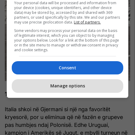
Your personal data will be processed and information from
your device (cookies, unique identifiers, and other device
data) may be stored by, accessed by and shared with 369
partners, or used specifically by this site. We and our partners
may use precise geolocation data.
List of partners.
Some vendors may process your personal data on the basis
of legitimate interest, which you can object to by managing
your options below. Look for a link at the bottom of this page
or in the site menu to manage or withdraw consent in privacy
and cookie settings.
Consent
Manage options
1974 — Rënia e Italisë
Italia shkoi në Gjermani si një nga favoritët
kryesorë, por u eliminua që në fazën e grupeve
pas humbjes ndaj Polonisë. Edhe Uruguai,
kampion i Amerikës së Jugut, e mbylli turneun në