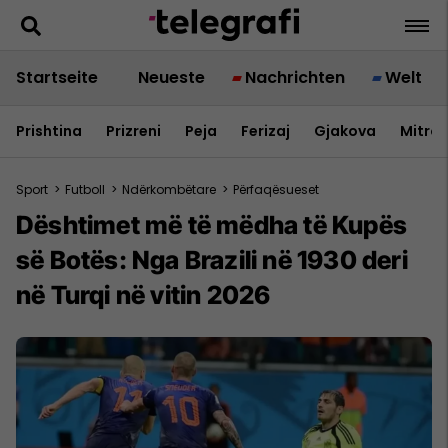
Startseite
Neueste
Nachrichten
Welt
Prishtina
Prizreni
Peja
Ferizaj
Gjakova
Mitrov
Sport
>
Futboll
>
Ndërkombëtare
>
Përfaqësueset
Dështimet më të mëdha të Kupës
së Botës: Nga Brazili në 1930 deri
në Turqi në vitin 2026