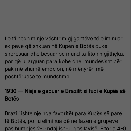
Le t’i hedhim një vështrim gjigantëve të eliminuar:
ekipeve që shkuan në Kupën e Botës duke
shpresuar dhe besuar se mund ta fitonin gjithçka,
por që u larguan para kohe dhe, mundësisht për
pak më shumë emocion, në mënyrën më
poshtëruese të mundshme.
1930 — Nisja e gabuar e Brazilit si fuqi e Kupës së
Botës
Brazili ishte një nga favoritët para Kupës së parë
të Botës, por u eliminua që në fazën e grupeve
pas humbjes 2-0 ndaj ish-Jugosllavisë. Fitorja 4-0