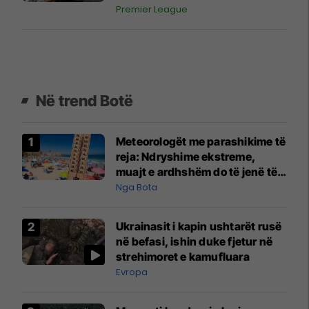
Premier League
Në trend Botë
Meteorologët me parashikime të
reja: Ndryshime ekstreme,
muajt e ardhshëm do të jenë të
pazakontë
Nga Bota
Ukrainasit i kapin ushtarët rusë
në befasi, ishin duke fjetur në
strehimoret e kamufluara
Evropa