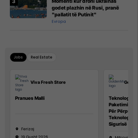
Momenti kur droni ukrainas
godet plazhin në Rusi, pranë
"pallatit të Putinit"
Evropa
Jobs
Real Estate
Viva Fresh Store
Golde
Pranues Malli
Teknolog/e p
Paketimin e 
Për Përpunim
Teknolog/e 
Sigurisë së 
Ferizaj
19 Gusht 2026
Mitrovicë