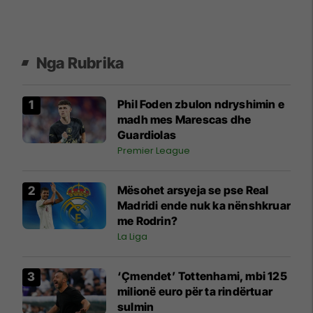
Nga Rubrika
Phil Foden zbulon ndryshimin e
madh mes Marescas dhe
Guardiolas
Premier League
Mësohet arsyeja se pse Real
Madridi ende nuk ka nënshkruar
me Rodrin?
La Liga
‘Çmendet’ Tottenhami, mbi 125
milionë euro për ta rindërtuar
sulmin