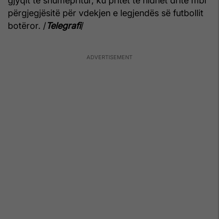
gjyqit të shumëpritur, ku pritet të hidhet dritë mbi
përgjegjësitë për vdekjen e legjendës së futbollit
botëror. /
Telegrafi
/