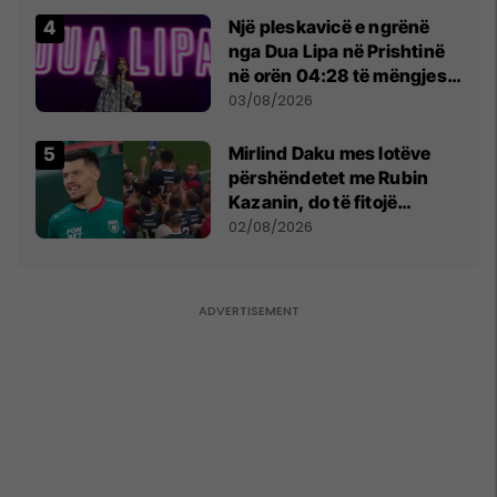
Një pleskavicë e ngrënë
nga Dua Lipa në Prishtinë
në orën 04:28 të mëngjesit
- dhe bota digjitale serbe
03/08/2026
shpall gjendjen e luftës
Mirlind Daku mes lotëve
përshëndetet me Rubin
Kazanin, do të fitojë
miliona te Spartak Moska
02/08/2026