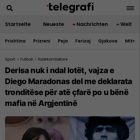
Startseite
Neueste
Nachrichten
Welt
Prishtina
Prizreni
Peja
Ferizaj
Gjakova
Mitrov
Sport
>
Futboll
>
Ndërkombëtare
Derisa nuk i ndal lotët, vajza e
Diego Maradonas del me deklarata
tronditëse për atë çfarë po u bënë
mafia në Argjentinë