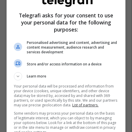
Telegrafi asks for your consent to use
your personal data for the following
purposes:
Personalised advertising and content, advertising and
content measurement, audience research and
services development
Store and/or access information on a device
Learn more
Your personal data will be processed and information from
your device (cookies, unique identifiers, and other device
data) may be stored by, accessed by and shared with 369
partners, or used specifically by this site. We and our partners
may use precise geolocation data.
List of partners.
Diego Maradona
Përfaqësuesja E Argjentinës
Some vendors may process your personal data on the basis
of legitimate interest, which you can object to by managing
Dalma Maradona
your options below. Look for a link at the bottom of this page
or in the site menu to manage or withdraw consent in privacy