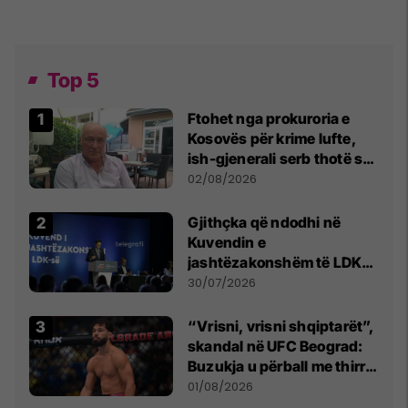
Top 5
Ftohet nga prokuroria e
Kosovës për krime lufte,
ish-gjenerali serb thotë se
dikush e tradhtoi në
02/08/2026
Beograd
Gjithçka që ndodhi në
Kuvendin e
jashtëzakonshëm të LDK-
së
30/07/2026
“Vrisni, vrisni shqiptarët”,
skandal në UFC Beograd:
Buzukja u përball me thirrje
anti-shqiptare nga
01/08/2026
tribunat