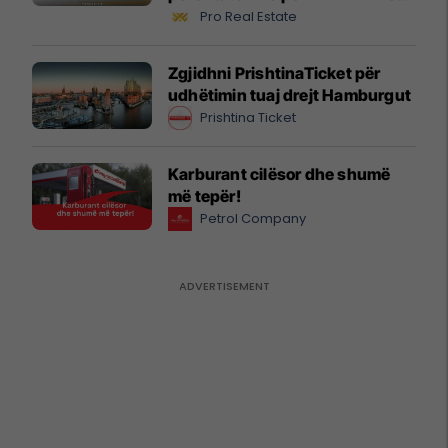
biznesit #16068
Pro Real Estate
Zgjidhni PrishtinaTicket për
udhëtimin tuaj drejt Hamburgut
Prishtina Ticket
Karburant cilësor dhe shumë
më tepër!
Petrol Company