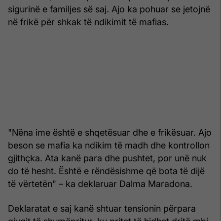
sigurinë e familjes së saj. Ajo ka pohuar se jetojnë
në frikë për shkak të ndikimit të mafias.
"Nëna ime është e shqetësuar dhe e frikësuar. Ajo
beson se mafia ka ndikim të madh dhe kontrollon
gjithçka. Ata kanë para dhe pushtet, por unë nuk
do të hesht. Është e rëndësishme që bota të dijë
të vërtetën" – ka deklaruar Dalma Maradona.
Deklaratat e saj kanë shtuar tensionin përpara