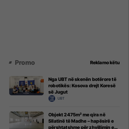
Promo
Reklamo këtu
Nga UBT në skenën botërore të
robotikës: Kosova drejt Koresë
së Jugut
UBT
Objekt 2475m² me qira në
Sllatinë të Madhe – hapësirë e
përshtatshme për zhvillimin e