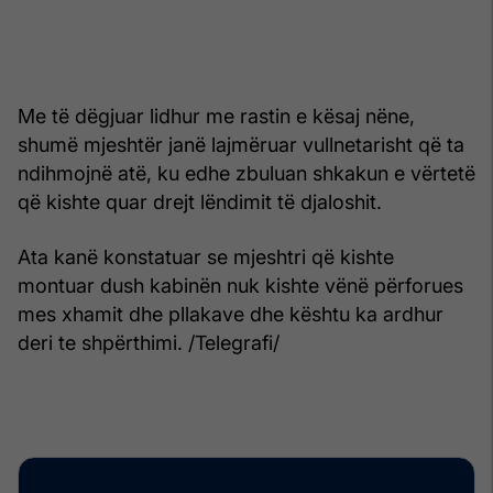
Me të dëgjuar lidhur me rastin e kësaj nëne,
shumë mjeshtër janë lajmëruar vullnetarisht që ta
ndihmojnë atë, ku edhe zbuluan shkakun e vërtetë
që kishte quar drejt lëndimit të djaloshit.
Ata kanë konstatuar se mjeshtri që kishte
montuar dush kabinën nuk kishte vënë përforues
mes xhamit dhe pllakave dhe kështu ka ardhur
deri te shpërthimi. /Telegrafi/