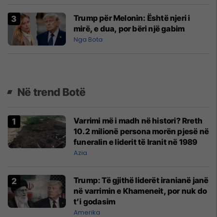
Trump për Melonin: Është njeri i
mirë, e dua, por bëri një gabim
Nga Bota
Në trend Botë
Varrimi më i madh në histori? Rreth
10.2 milionë persona morën pjesë në
funeralin e liderit të Iranit në 1989
Azia
Trump: Të gjithë liderët iranianë janë
në varrimin e Khameneit, por nuk do
t’i godasim
Amerika