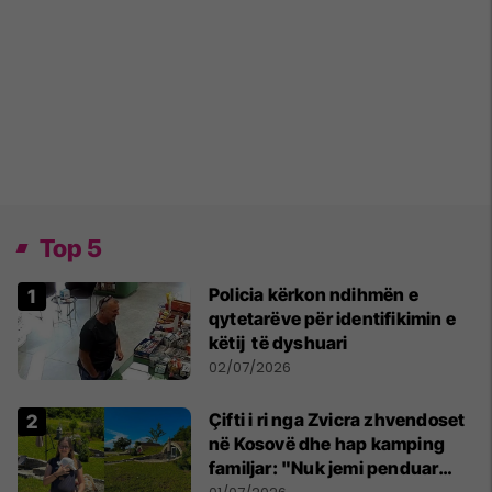
Top 5
Policia kërkon ndihmën e
qytetarëve për identifikimin e
këtij të dyshuari
02/07/2026
Çifti i ri nga Zvicra zhvendoset
në Kosovë dhe hap kamping
familjar: "Nuk jemi penduar