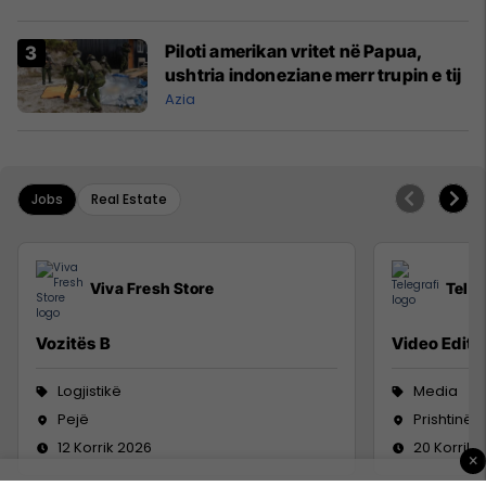
Piloti amerikan vritet në Papua,
ushtria indoneziane merr trupin e tij
Azia
Jobs
Real Estate
Viva Fresh Store
Teleg
Vozitës B
Video Editor
Logjistikë
Media
Pejë
Prishtinë
12 Korrik 2026
20 Korrik 
×