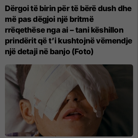
Dërgoi të birin për të bërë dush dhe
më pas dëgjoi një britmë
rrëqethëse nga ai – tani këshillon
prindërit që t’i kushtojnë vëmendje
një detaji në banjo (Foto)