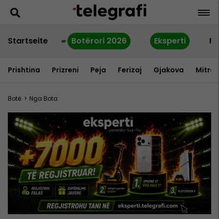
Startseite
Botërori 2026
Eksperti
Ne
Prishtina
Prizreni
Peja
Ferizaj
Gjakova
Mitrov
Botë
>
Nga Bota