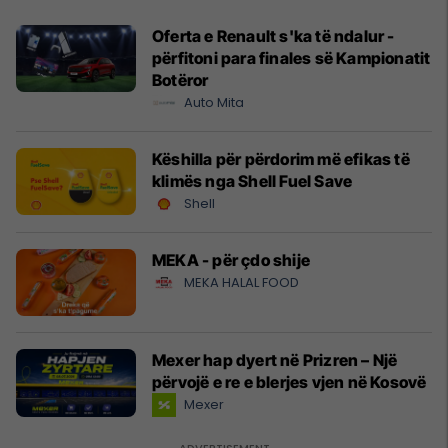
Oferta e Renault s'ka të ndalur -
përfitoni para finales së Kampionatit
Botëror
Auto Mita
Këshilla për përdorim më efikas të
klimës nga Shell Fuel Save
Shell
MEKA - për çdo shije
MEKA HALAL FOOD
Mexer hap dyert në Prizren – Një
përvojë e re e blerjes vjen në Kosovë
Mexer