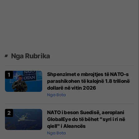
Nga Rubrika
Shpenzimet e mbrojtjes të NATO-s
parashikohen të kalojnë 1.8 trilionë
dollarë në vitin 2026
Nga Bota
NATO i beson Suedisë, aeroplani
GlobalEye do të bëhet "syri i ri në
qiell" i Aleancës
Nga Bota