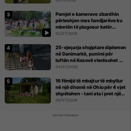
asnjë ditë"
01/07/2026
Pamjet e kamerave zbardhin
përleshjen mes familjarëve ku
mbetën të plagosur katër
persona
02/07/2026
25-vjeçarja shqiptare diplomon
në Danimarkë, punimi për
luftën në Kosovë vlerësohet me
notën më të lartë
04/07/2026
16 fëmijë të mbajtur të mbyllur
në një dhomë në Ohio për 4 vjet
shpëtohen - tani ata i pret një
sfidë e madhe
05/07/2026