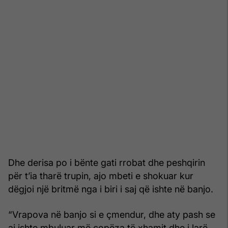
Dhe derisa po i bënte gati rrobat dhe peshqirin
për t’ia tharë trupin, ajo mbeti e shokuar kur
dëgjoi një britmë nga i biri i saj që ishte në banjo.
“Vrapova në banjo si e çmendur, dhe aty pash se
ai ishte mbuluar më copëza të xhamit dhe i larë