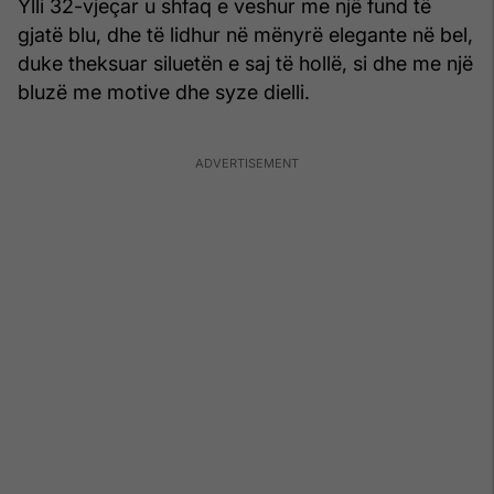
Ylli 32-vjeçar u shfaq e veshur me një fund të
gjatë blu, dhe të lidhur në mënyrë elegante në bel,
duke theksuar siluetën e saj të hollë, si dhe me një
bluzë me motive dhe syze dielli.