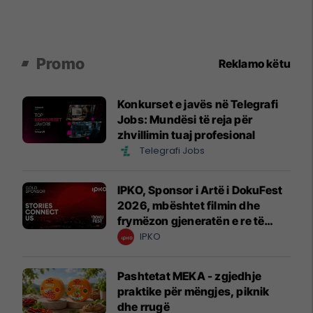
Promo
Reklamo këtu
Konkurset e javës në Telegrafi
Jobs: Mundësi të reja për
zhvillimin tuaj profesional
Telegrafi Jobs
IPKO, Sponsor i Artë i DokuFest
2026, mbështet filmin dhe
frymëzon gjeneratën e re të
krijuesve
IPKO
Pashtetat MEKA - zgjedhje
praktike për mëngjes, piknik
dhe rrugë