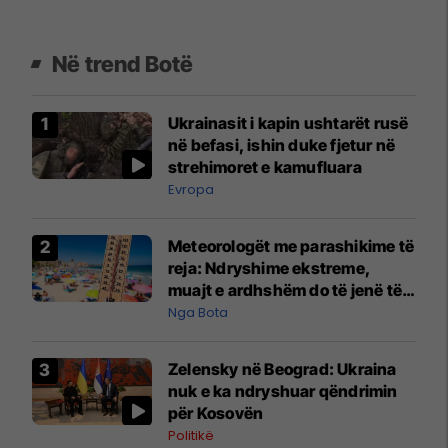
Në trend Botë
Ukrainasit i kapin ushtarët rusë
në befasi, ishin duke fjetur në
strehimoret e kamufluara
Evropa
Meteorologët me parashikime të
reja: Ndryshime ekstreme,
muajt e ardhshëm do të jenë të
pazakontë
Nga Bota
Zelensky në Beograd: Ukraina
nuk e ka ndryshuar qëndrimin
për Kosovën
Politikë