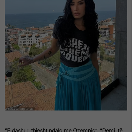
“E dashur, thjesht ndalo me Ozempic”. “Demi, të