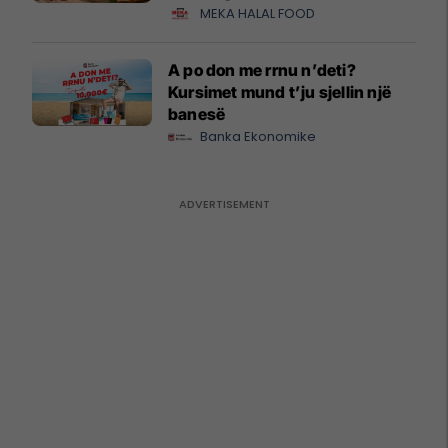
MEKA HALAL FOOD
A po don me rrnu n’deti?
Kursimet mund t’ju sjellin një
banesë
Banka Ekonomike