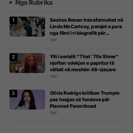
Nga Rubrika
Saoirse Ronan transformohet në
Linda McCartney, pamjet e para
nga filmi i ri biografik për
Beatles
Yjet
Ylli i serialit “That ’70s Show”
njofton vdekjen e papritur të
vëllait në moshën 48-vjeçare
Yjet
Olivia Rodrigo kritikon Trumpin
pas heqjes së fondeve për
Planned Parenthood
Yjet