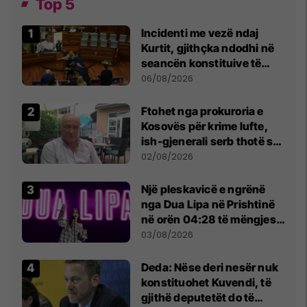
Top 5
Incidenti me vezë ndaj
Kurtit, gjithçka ndodhi në
seancën konstituive të
Kuvendit
06/08/2026
Ftohet nga prokuroria e
Kosovës për krime lufte,
ish-gjenerali serb thotë se
dikush e tradhtoi në
02/08/2026
Beograd
Një pleskavicë e ngrënë
nga Dua Lipa në Prishtinë
në orën 04:28 të mëngjesit
- dhe bota digjitale serbe
03/08/2026
shpall gjendjen e luftës
Deda: Nëse deri nesër nuk
konstituohet Kuvendi, të
gjithë deputetët do të