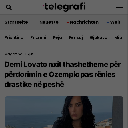
Startseite
Neueste
Nachrichten
Welt
Prishtina
Prizreni
Peja
Ferizaj
Gjakova
Mitrov
Magazina
>
Yjet
Demi Lovato nxit thashetheme për
përdorimin e Ozempic pas rënies
drastike në peshë