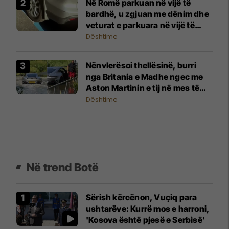
Në Romë parkuan në vijë të
bardhë, u zgjuan me dënim dhe
veturat e parkuara në vijë të
kaltër
Dështime
Nënvlerësoi thellësinë, burri
nga Britania e Madhe ngec me
Aston Martinin e tij në mes të
rrugës së mbushur me ujë
Dështime
Në trend Botë
Sërish kërcënon, Vuçiq para
ushtarëve: Kurrë mos e harroni,
'Kosova është pjesë e Serbisë'