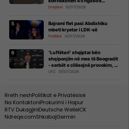
konfiskohen 45 ngastra
kadastrale
Drejtësi
31/07/2026
Bajrami flet pasi Abdixhiku
mbeti kryetar i LDK-së
Politikë
31/07/2026
‘Luftëtari’ shqiptar bën
shqiponjën në mes të Beogradit
- serbët e cilësojnë provokim, ai
e cilëson simbol të identitetit
UFC
31/07/2026
Rreth nesh
Politikat e Privatësisë
Na Kontaktoni
Prokurimi i Hapur
RTV Dukagjini
Deutsche Welle
ICK
Ndreqe.com
Shkabaj
Germin