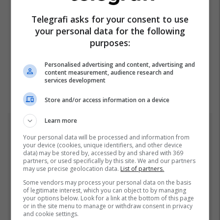
Telegrafi asks for your consent to use
your personal data for the following
purposes:
Personalised advertising and content, advertising and
content measurement, audience research and
services development
Store and/or access information on a device
Learn more
Top 5
Your personal data will be processed and information from
your device (cookies, unique identifiers, and other device
Fjalët e para të Joshuas
data) may be stored by, accessed by and shared with 369
partners, or used specifically by this site. We and our partners
pas fitores me nokaut ndaj
may use precise geolocation data.
List of partners.
Kristian Prengës
Some vendors may process your personal data on the basis
26/07/2026
of legitimate interest, which you can object to by managing
your options below. Look for a link at the bottom of this page
or in the site menu to manage or withdraw consent in privacy
Pesë ditë pas marrjes së
and cookie settings.
detyrës, shefi i ri i ushtrisë