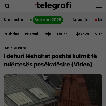
Startseite
Botërori 2026
Neueste
Nac
Prishtina
Prizreni
Peja
Ferizaj
Gjakova
Mitrov
Fun
>
Dështime
I dehuri lëshohet poshtë kulmit të
ndërtesës pesëkatëshe (Video)