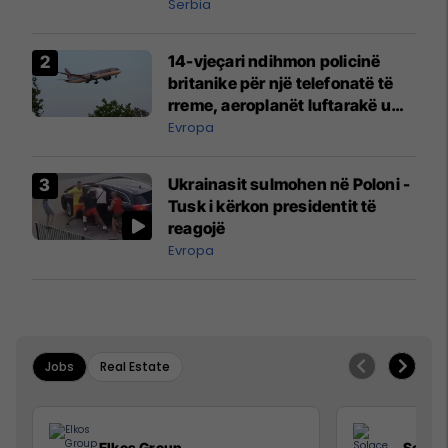
Serbia
14-vjeçari ndihmon policinë
britanike për një telefonatë të
rreme, aeroplanët luftarakë u
ngritën në ajër për të
Evropa
interceptuar fluturaken e Qatar
Airways që po shkonte drejt
Ukrainasit sulmohen në Poloni -
Mançesterit
Tusk i kërkon presidentit të
reagojë
Evropa
Jobs
Real Estate
Elkos Group
Solac