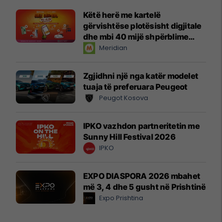
Këtë herë me kartelë
gërvishtëse plotësisht digjitale
dhe mbi 40 mijë shpërblime
instant!
Meridian
Zgjidhni një nga katër modelet
tuaja të preferuara Peugeot
Peugot Kosova
IPKO vazhdon partneritetin me
Sunny Hill Festival 2026
IPKO
EXPO DIASPORA 2026 mbahet
më 3, 4 dhe 5 gusht në Prishtinë
Expo Prishtina