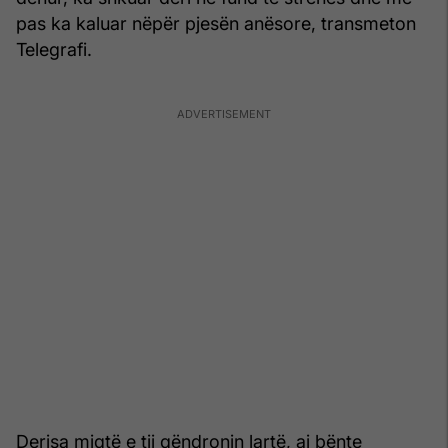
pas ka kaluar nëpër pjesën anësore, transmeton
Telegrafi.
Derisa miqtë e tij qëndronin lartë, ai bënte