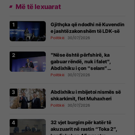
Më të lexuarat
Gjithçka që ndodhi në Kuvendin
e jashtëzakonshëm të LDK-së
Politikë
30/07/2026
"Nëse është përfshirë, ka
gabuar rëndë, nuk i falet",
Abdixhiku i çon “selam”
Përparim Ramës
Politikë
30/07/2026
Abdixhiku i mbijetoi nismës së
shkarkimit, flet Muhaxheri
Politikë
30/07/2026
32 vjet burgim për katër të
akuzuarit në rastin “Toka 2”,