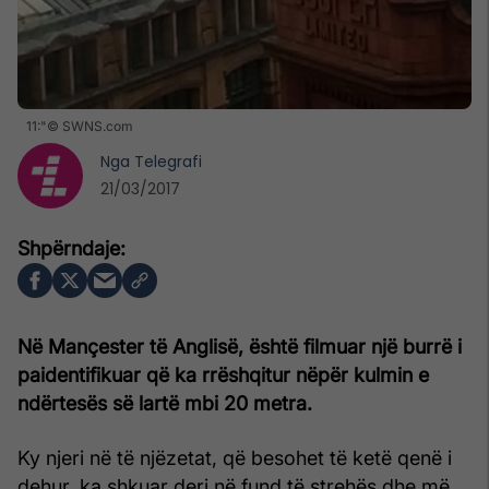
11:"© SWNS.com
Nga
Telegrafi
21/03/2017
Në Mançester të Anglisë, është filmuar një burrë i
paidentifikuar që ka rrëshqitur nëpër kulmin e
ndërtesës së lartë mbi 20 metra.
Ky njeri në të njëzetat, që besohet të ketë qenë i
dehur, ka shkuar deri në fund të strehës dhe më