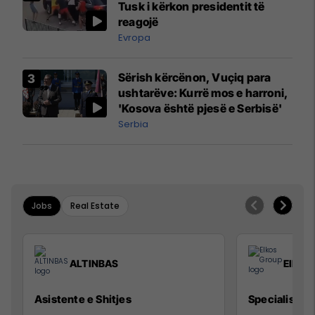
Tusk i kërkon presidentit të
reagojë
Evropa
Sërish kërcënon, Vuçiq para
ushtarëve: Kurrë mos e harroni,
'Kosova është pjesë e Serbisë'
Serbia
Jobs
Real Estate
ALTINBAS
Elkos
Asistente e Shitjes
Specialist Mi