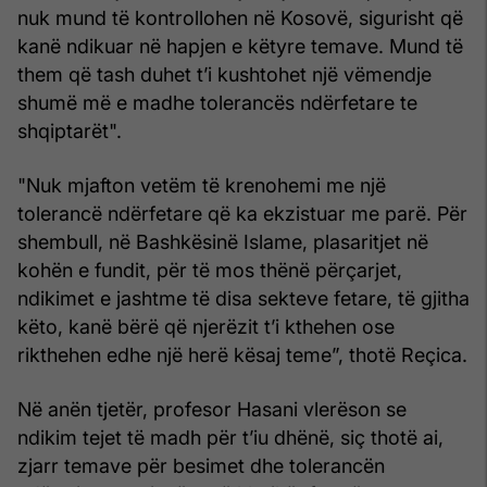
nuk mund të kontrollohen në Kosovë, sigurisht që
kanë ndikuar në hapjen e këtyre temave. Mund të
them që tash duhet t’i kushtohet një vëmendje
shumë më e madhe tolerancës ndërfetare te
shqiptarët".
"Nuk mjafton vetëm të krenohemi me një
tolerancë ndërfetare që ka ekzistuar me parë. Për
shembull, në Bashkësinë Islame, plasaritjet në
kohën e fundit, për të mos thënë përçarjet,
ndikimet e jashtme të disa sekteve fetare, të gjitha
këto, kanë bërë që njerëzit t’i kthehen ose
rikthehen edhe një herë kësaj teme”, thotë Reçica.
Në anën tjetër, profesor Hasani vlerëson se
ndikim tejet të madh për t’iu dhënë, siç thotë ai,
zjarr temave për besimet dhe tolerancën