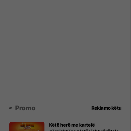
Promo
Reklamo këtu
Këtë herë me kartelë