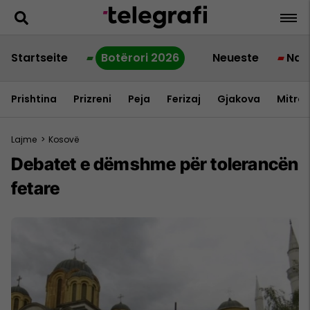
Startseite
Botërori 2026
Neueste
Nac
Prishtina
Prizreni
Peja
Ferizaj
Gjakova
Mitrov
Lajme
>
Kosovë
Debatet e dëmshme për tolerancën
fetare