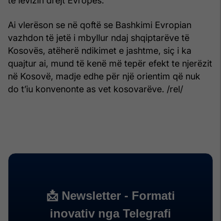
të lëvizin drejt Evropës.
Ai vlerëson se në qoftë se Bashkimi Evropian
vazhdon të jetë i mbyllur ndaj shqiptarëve të
Kosovës, atëherë ndikimet e jashtme, siç i ka
quajtur ai, mund të kenë më tepër efekt te njerëzit
në Kosovë, madje edhe për një orientim që nuk
do t’iu konvenonte as vet kosovarëve. /rel/