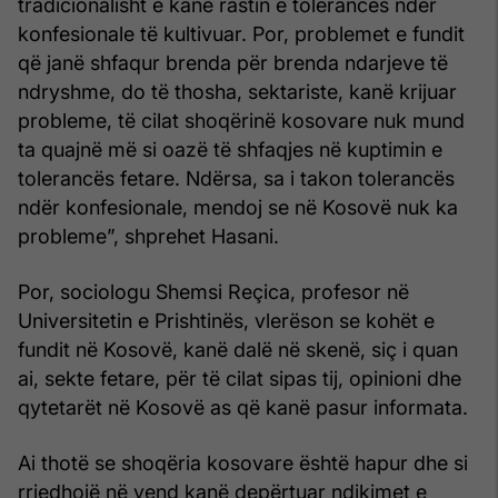
tradicionalisht e kanë rastin e tolerancës ndër
konfesionale të kultivuar. Por, problemet e fundit
që janë shfaqur brenda për brenda ndarjeve të
ndryshme, do të thosha, sektariste, kanë krijuar
probleme, të cilat shoqërinë kosovare nuk mund
ta quajnë më si oazë të shfaqjes në kuptimin e
tolerancës fetare. Ndërsa, sa i takon tolerancës
ndër konfesionale, mendoj se në Kosovë nuk ka
probleme”, shprehet Hasani.
Por, sociologu Shemsi Reçica, profesor në
Universitetin e Prishtinës, vlerëson se kohët e
fundit në Kosovë, kanë dalë në skenë, siç i quan
ai, sekte fetare, për të cilat sipas tij, opinioni dhe
qytetarët në Kosovë as që kanë pasur informata.
Ai thotë se shoqëria kosovare është hapur dhe si
rrjedhojë në vend kanë depërtuar ndikimet e