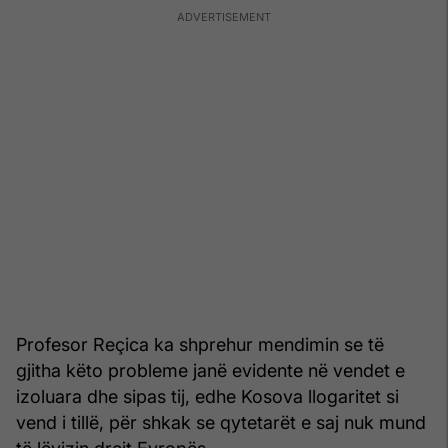
Profesor Reçica ka shprehur mendimin se të
gjitha këto probleme janë evidente në vendet e
izoluara dhe sipas tij, edhe Kosova llogaritet si
vend i tillë, për shkak se qytetarët e saj nuk mund