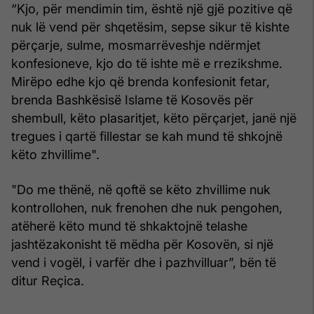
“Kjo, për mendimin tim, është një gjë pozitive që
nuk lë vend për shqetësim, sepse sikur të kishte
përçarje, sulme, mosmarrëveshje ndërmjet
konfesioneve, kjo do të ishte më e rrezikshme.
Mirëpo edhe kjo që brenda konfesionit fetar,
brenda Bashkësisë Islame të Kosovës për
shembull, këto plasaritjet, këto përçarjet, janë një
tregues i qartë fillestar se kah mund të shkojnë
këto zhvillime".
"Do me thënë, në qoftë se këto zhvillime nuk
kontrollohen, nuk frenohen dhe nuk pengohen,
atëherë këto mund të shkaktojnë telashe
jashtëzakonisht të mëdha për Kosovën, si një
vend i vogël, i varfër dhe i pazhvilluar”, bën të
ditur Reçica.