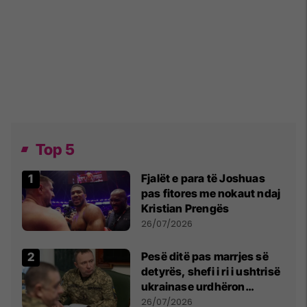
Top 5
Fjalët e para të Joshuas
pas fitores me nokaut ndaj
Kristian Prengës
26/07/2026
Pesë ditë pas marrjes së
detyrës, shefi i ri i ushtrisë
ukrainase urdhëron
kontroll të madh
26/07/2026