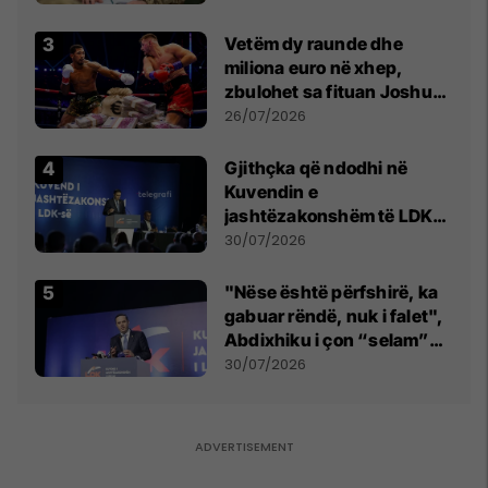
Vetëm dy raunde dhe
miliona euro në xhep,
zbulohet sa fituan Joshua
e Prenga
26/07/2026
Gjithçka që ndodhi në
Kuvendin e
jashtëzakonshëm të LDK-
së
30/07/2026
"Nëse është përfshirë, ka
gabuar rëndë, nuk i falet",
Abdixhiku i çon “selam”
Përparim Ramës
30/07/2026