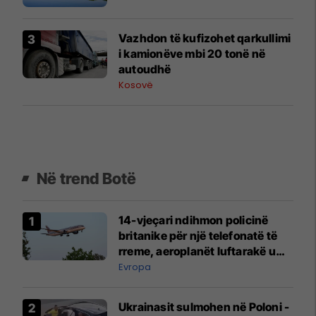
Vazhdon të kufizohet qarkullimi
i kamionëve mbi 20 tonë në
autoudhë
Kosovë
Në trend Botë
14-vjeçari ndihmon policinë
britanike për një telefonatë të
rreme, aeroplanët luftarakë u
ngritën në ajër për të
Evropa
interceptuar fluturaken e Qatar
Airways që po shkonte drejt
Ukrainasit sulmohen në Poloni -
Mançesterit