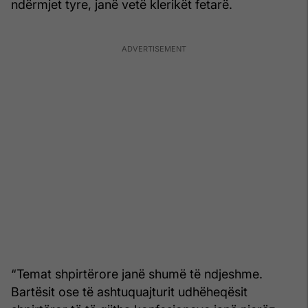
ndërmjet tyre, janë vetë klerikët fetarë.
“Temat shpirtërore janë shumë të ndjeshme.
Bartësit ose të ashtuquajturit udhëheqësit