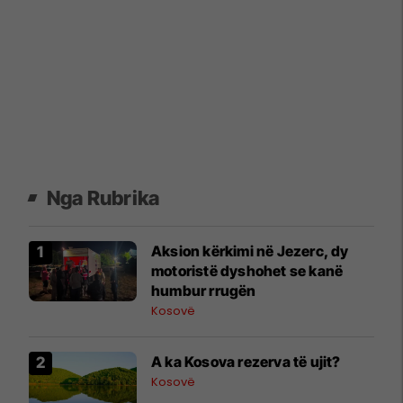
Nga Rubrika
Aksion kërkimi në Jezerc, dy
motoristë dyshohet se kanë
humbur rrugën
Kosovë
A ka Kosova rezerva të ujit?
Kosovë