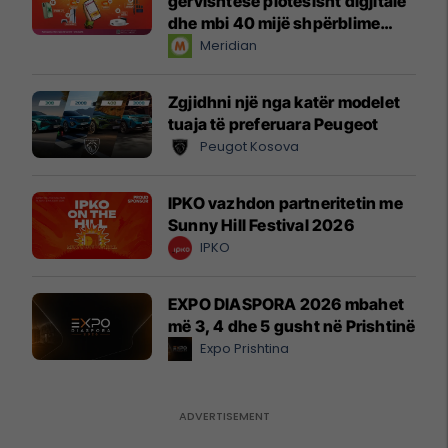
gërvishtëse plotësisht digjitale
dhe mbi 40 mijë shpërblime
instant!
Meridian
Zgjidhni një nga katër modelet
tuaja të preferuara Peugeot
Peugot Kosova
IPKO vazhdon partneritetin me
Sunny Hill Festival 2026
IPKO
EXPO DIASPORA 2026 mbahet
më 3, 4 dhe 5 gusht në Prishtinë
Expo Prishtina