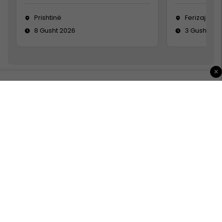
Prishtinë
Ferizaj
8 Gusht 2026
3 Gusht 20
×