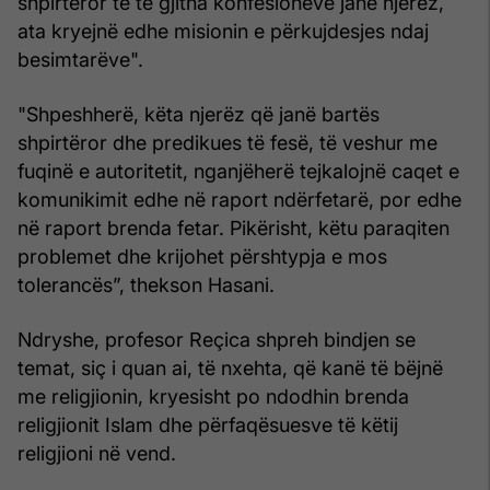
shpirtëror të të gjitha konfesioneve janë njerëz,
ata kryejnë edhe misionin e përkujdesjes ndaj
besimtarëve".
"Shpeshherë, këta njerëz që janë bartës
shpirtëror dhe predikues të fesë, të veshur me
fuqinë e autoritetit, nganjëherë tejkalojnë caqet e
komunikimit edhe në raport ndërfetarë, por edhe
në raport brenda fetar. Pikërisht, këtu paraqiten
problemet dhe krijohet përshtypja e mos
tolerancës”, thekson Hasani.
Ndryshe, profesor Reçica shpreh bindjen se
temat, siç i quan ai, të nxehta, që kanë të bëjnë
me religjionin, kryesisht po ndodhin brenda
religjionit Islam dhe përfaqësuesve të këtij
religjioni në vend.