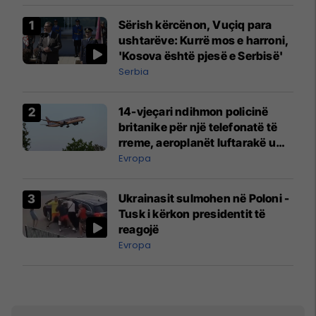
Sërish kërcënon, Vuçiq para
ushtarëve: Kurrë mos e harroni,
'Kosova është pjesë e Serbisë'
Serbia
14-vjeçari ndihmon policinë
britanike për një telefonatë të
rreme, aeroplanët luftarakë u
ngritën në ajër për të
Evropa
interceptuar fluturaken e Qatar
Airways që po shkonte drejt
Ukrainasit sulmohen në Poloni -
Mançesterit
Tusk i kërkon presidentit të
reagojë
Evropa