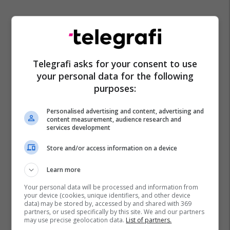
Telegrafi asks for your consent to use
your personal data for the following
purposes:
Personalised advertising and content, advertising and
content measurement, audience research and
services development
Atalanta
Ac Milan
Transferimet
Andrea Conti
Serie A
Store and/or access information on a device
Learn more
Your personal data will be processed and information from
your device (cookies, unique identifiers, and other device
data) may be stored by, accessed by and shared with 369
partners, or used specifically by this site. We and our partners
may use precise geolocation data.
List of partners.