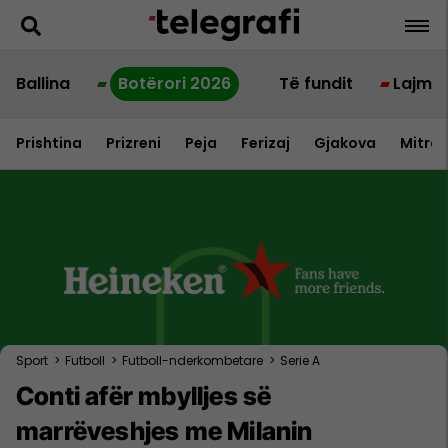
Ballina
Botërori 2026
Të fundit
Lajme
Prishtina
Prizreni
Peja
Ferizaj
Gjakova
Mitrov
Sport
>
Futboll
>
Futboll-nderkombetare
>
Serie A
Conti afër mbylljes së
marrëveshjes me Milanin