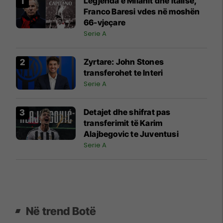
Legjenda e Milanit dhe Italisë,
Franco Baresi vdes në moshën
66-vjeçare
Serie A
Zyrtare: John Stones
transferohet te Interi
Serie A
Detajet dhe shifrat pas
transferimit të Karim
Alajbegovic te Juventusi
Serie A
Në trend Botë