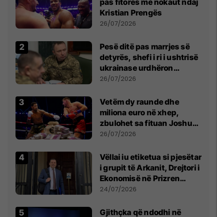
pas fitores me nokaut ndaj
Kristian Prengës
26/07/2026
Pesë ditë pas marrjes së
detyrës, shefi i ri i ushtrisë
ukrainase urdhëron
kontroll të madh
26/07/2026
Vetëm dy raunde dhe
miliona euro në xhep,
zbulohet sa fituan Joshua
e Prenga
26/07/2026
Vëllai iu etiketua si pjesëtar
i grupit të Arkanit, Drejtori i
Ekonomisë në Prizren
mohon pretendimet
24/07/2026
Gjithçka që ndodhi në