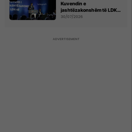
Kuvendin e
jashtëzakonshëm të LDK-
së
30/07/2026