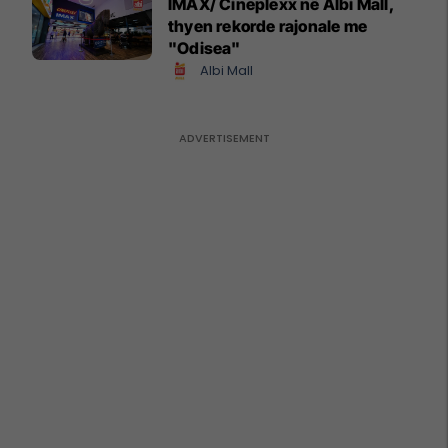
IMAX/ Cineplexx në Albi Mall,
thyen rekorde rajonale me
"Odisea"
Albi Mall