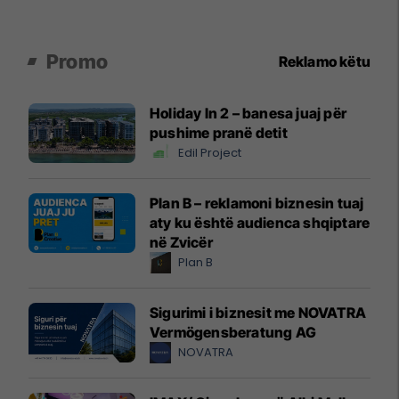
Promo
Reklamo këtu
Holiday In 2 – banesa juaj për
pushime pranë detit
Edil Project
Plan B – reklamoni biznesin tuaj
aty ku është audienca shqiptare
në Zvicër
Plan B
Sigurimi i biznesit me NOVATRA
Vermögensberatung AG
NOVATRA