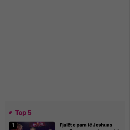
Top 5
Fjalët e para të Joshuas