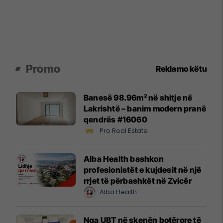
Promo
Reklamo këtu
Banesë 98.96m² në shitje në
Lakrishtë – banim modern pranë
qendrës #16060
Pro Real Estate
Alba Health bashkon
profesionistët e kujdesit në një
rrjet të përbashkët në Zvicër
Alba Health
Nga UBT në skenën botërore të