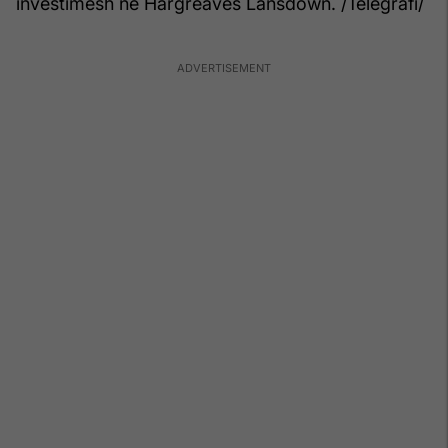
investimesh në Hargreaves Lansdown. /Telegrafi/