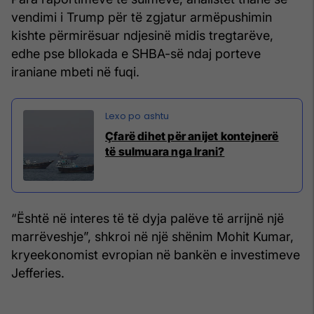
vendimi i Trump për të zgjatur armëpushimin
kishte përmirësuar ndjesinë midis tregtarëve,
edhe pse bllokada e SHBA-së ndaj porteve
iraniane mbeti në fuqi.
Çfarë dihet për anijet kontejnerë
të sulmuara nga Irani?
“Është në interes të të dyja palëve të arrijnë një
marrëveshje”, shkroi në një shënim Mohit Kumar,
kryeekonomist evropian në bankën e investimeve
Jefferies.