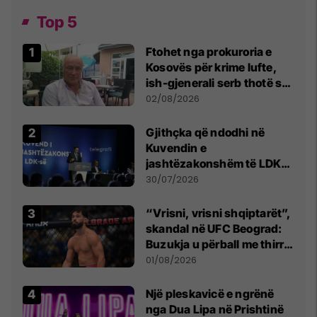
Top 5
Ftohet nga prokuroria e
Kosovës për krime lufte,
ish-gjenerali serb thotë se
dikush e tradhtoi në
02/08/2026
Beograd
Gjithçka që ndodhi në
Kuvendin e
jashtëzakonshëm të LDK-
së
30/07/2026
“Vrisni, vrisni shqiptarët”,
skandal në UFC Beograd:
Buzukja u përball me thirrje
anti-shqiptare nga
01/08/2026
tribunat
Një pleskavicë e ngrënë
nga Dua Lipa në Prishtinë