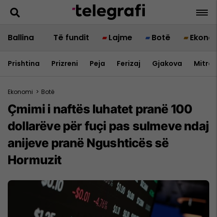
Ballina
Të fundit
Lajme
Botë
Ekono
Prishtina
Prizreni
Peja
Ferizaj
Gjakova
Mitrov
Ekonomi
>
Botë
Çmimi i naftës luhatet pranë 100
dollarëve për fuçi pas sulmeve ndaj
anijeve pranë Ngushticës së
Hormuzit