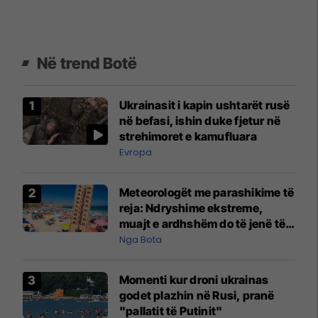
Në trend Botë
Ukrainasit i kapin ushtarët rusë
në befasi, ishin duke fjetur në
strehimoret e kamufluara
Evropa
Meteorologët me parashikime të
reja: Ndryshime ekstreme,
muajt e ardhshëm do të jenë të
pazakontë
Nga Bota
Momenti kur droni ukrainas
godet plazhin në Rusi, pranë
"pallatit të Putinit"