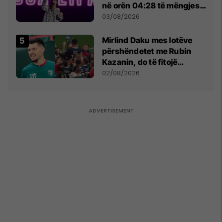
në orën 04:28 të mëngjesit
- dhe bota digjitale serbe
03/08/2026
shpall gjendjen e luftës
Mirlind Daku mes lotëve
përshëndetet me Rubin
Kazanin, do të fitojë
miliona te Spartak Moska
02/08/2026