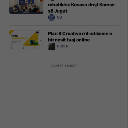
robotikës: Kosova drejt Koresë
së Jugut
UBT
Plan B Creative rrit ndikimin e
biznesit tuaj online
Plan B