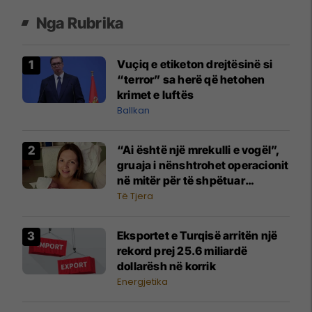
Nga Rubrika
​Vuçiq e etiketon drejtësinë si
“terror” sa herë që hetohen
krimet e luftës
Ballkan
​“Ai është një mrekulli e vogël”,
gruaja i nënshtrohet operacionit
në mitër për të shpëtuar
foshnjën me zorrët jashtë trupit
Të Tjera
​Eksportet e Turqisë arritën një
rekord prej 25.6 miliardë
dollarësh në korrik
Energjetika