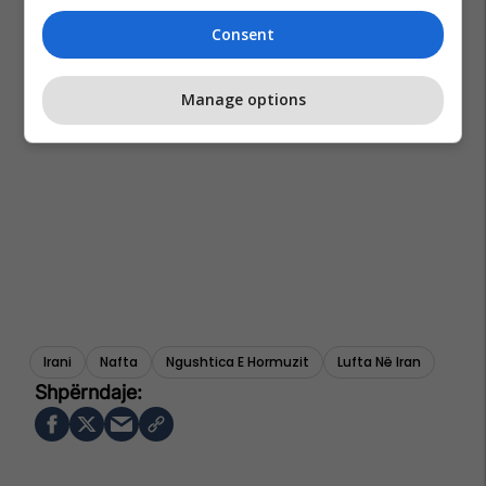
Consent
Manage options
Irani
Nafta
Ngushtica E Hormuzit
Lufta Në Iran