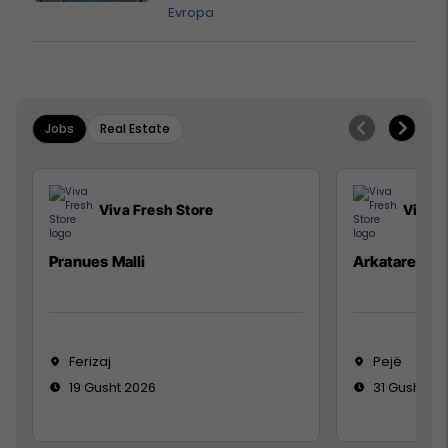
Evropa
Jobs
Real Estate
Viva Fresh Store
Viva F
Pranues Malli
Arkatare
Ferizaj
Pejë
19 Gusht 2026
31 Gusht 20