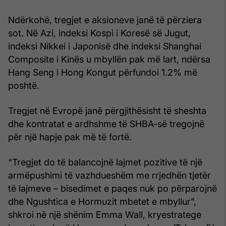
Ndërkohë, tregjet e aksioneve janë të përziera
sot. Në Azi, indeksi Kospi i Koresë së Jugut,
indeksi Nikkei i Japonisë dhe indeksi Shanghai
Composite i Kinës u mbyllën pak më lart, ndërsa
Hang Seng i Hong Kongut përfundoi 1.2% më
poshtë.
Tregjet në Evropë janë përgjithësisht të sheshta
dhe kontratat e ardhshme të SHBA-së tregojnë
për një hapje pak më të fortë.
“Tregjet do të balancojnë lajmet pozitive të një
armëpushimi të vazhdueshëm me rrjedhën tjetër
të lajmeve – bisedimet e paqes nuk po përparojnë
dhe Ngushtica e Hormuzit mbetet e mbyllur”,
shkroi në një shënim Emma Wall, kryestratege