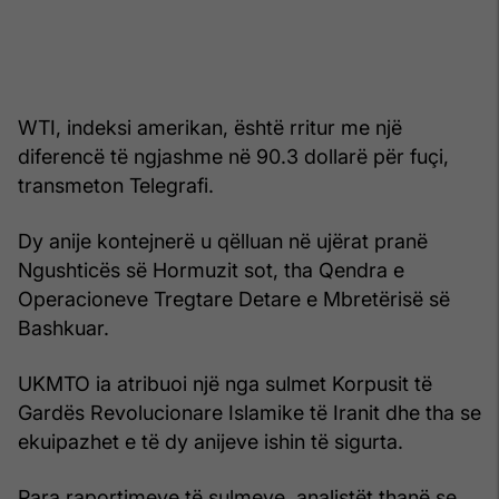
WTI, indeksi amerikan, është rritur me një
diferencë të ngjashme në 90.3 dollarë për fuçi,
transmeton Telegrafi.
Dy anije kontejnerë u qëlluan në ujërat pranë
Ngushticës së Hormuzit sot, tha Qendra e
Operacioneve Tregtare Detare e Mbretërisë së
Bashkuar.
UKMTO ia atribuoi një nga sulmet Korpusit të
Gardës Revolucionare Islamike të Iranit dhe tha se
ekuipazhet e të dy anijeve ishin të sigurta.
Para raportimeve të sulmeve, analistët thanë se