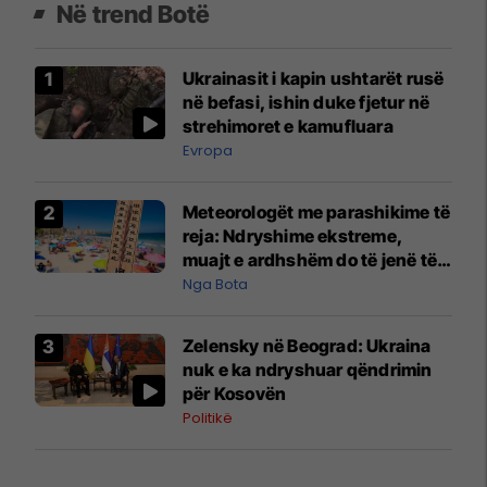
Në trend Botë
Ukrainasit i kapin ushtarët rusë
në befasi, ishin duke fjetur në
strehimoret e kamufluara
Evropa
Meteorologët me parashikime të
reja: Ndryshime ekstreme,
muajt e ardhshëm do të jenë të
pazakontë
Nga Bota
Zelensky në Beograd: Ukraina
nuk e ka ndryshuar qëndrimin
për Kosovën
Politikë