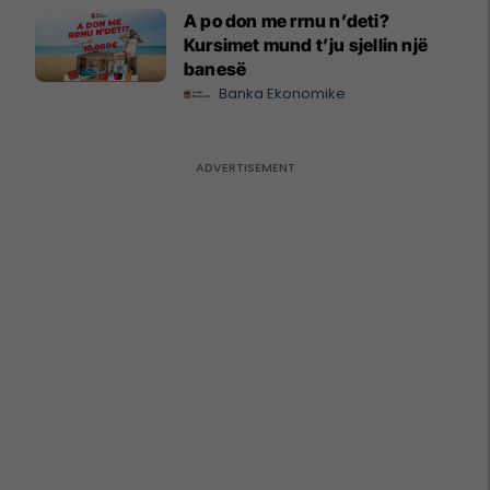
A po don me rrnu n’deti?
Kursimet mund t’ju sjellin një
banesë
Banka Ekonomike