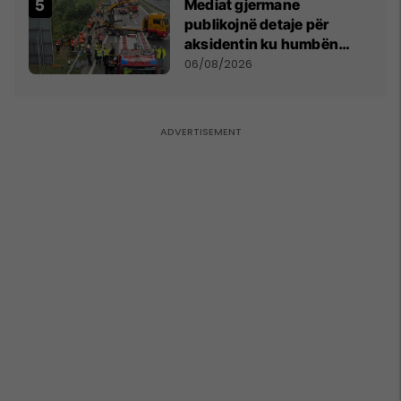
Mediat gjermane
publikojnë detaje për
aksidentin ku humbën
jetën tre mërgimtarë nga
06/08/2026
Komogllava e Ferizajt