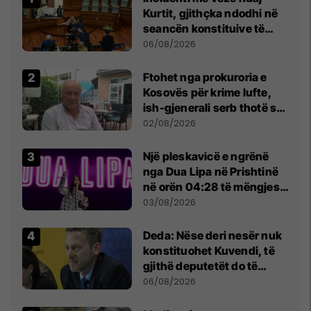
Kurtit, gjithçka ndodhi në
seancën konstituive të
Kuvendit
06/08/2026
Ftohet nga prokuroria e
Kosovës për krime lufte,
ish-gjenerali serb thotë se
dikush e tradhtoi në
02/08/2026
Beograd
Një pleskavicë e ngrënë
nga Dua Lipa në Prishtinë
në orën 04:28 të mëngjesit
- dhe bota digjitale serbe
03/08/2026
shpall gjendjen e luftës
Deda: Nëse deri nesër nuk
konstituohet Kuvendi, të
gjithë deputetët do të
bëjnë shkelje të rëndë
06/08/2026
kushtetuese