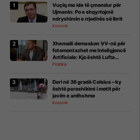
​Vuçiq me ide të çmendur për
Ujmanin: Po e shqyrtojmë
ndryshimin e rrjedhës së Ibrit
Kosovë
Xhemaili demaskon VV-në për
fotomontazhet me Inteligjencë
Artificiale: Kjo është Lufta
Hibride në vepër
Politikë
Deri në 36 gradë Celsius – ky
është parashikimi i motit për
javën e ardhshme
Kosovë