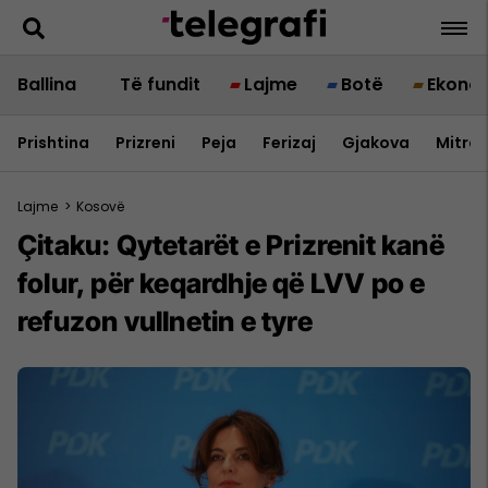
Ballina
Të fundit
Lajme
Botë
Ekono
Prishtina
Prizreni
Peja
Ferizaj
Gjakova
Mitrov
Lajme
>
Kosovë
Çitaku: Qytetarët e Prizrenit kanë
folur, për keqardhje që LVV po e
refuzon vullnetin e tyre