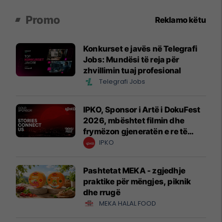
Promo
Reklamo këtu
Konkurset e javës në Telegrafi
Jobs: Mundësi të reja për
zhvillimin tuaj profesional
Telegrafi Jobs
IPKO, Sponsor i Artë i DokuFest
2026, mbështet filmin dhe
frymëzon gjeneratën e re të
krijuesve
IPKO
Pashtetat MEKA - zgjedhje
praktike për mëngjes, piknik
dhe rrugë
MEKA HALAL FOOD