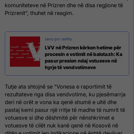
komuniteteve në Prizren dhe në disa regjione të
Prizrenit”, thuhet në reagim.
LVV në Prizren kërkon hetime për
procesin e votimit në balotazh: Ka
pasur presion ndaj votuesve në
hyrje të vendvotimeve
Tutje ata shtojnë se “Vonesa e raportimit të
rezultateve nga disa vendvotime, ku pjesëmarrja
deri në orët e vona ka qenë shumë e ultë dhe
pastaj kemi pasur një rritje të madhe të numrit të
votuesve si dhe dëshmitë për nënshkrimet e
votuesve të cilët nuk kanë qenë në Kosovë në
ditën e votimit jep indikacione që është devijuar