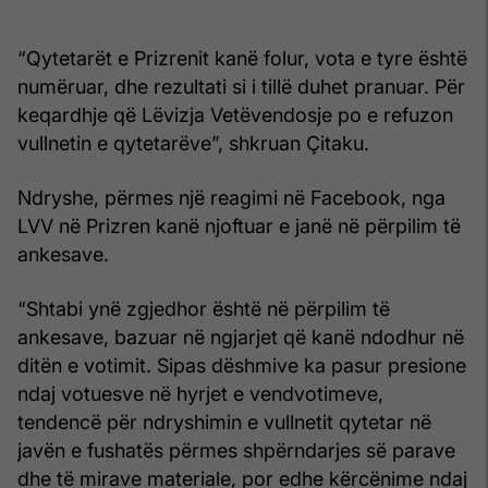
“Qytetarët e Prizrenit kanë folur, vota e tyre është
numëruar, dhe rezultati si i tillë duhet pranuar. Për
keqardhje që Lëvizja Vetëvendosje po e refuzon
vullnetin e qytetarëve”, shkruan Çitaku.
Ndryshe, përmes një reagimi në Facebook, nga
LVV në Prizren kanë njoftuar e janë në përpilim të
ankesave.
“Shtabi ynë zgjedhor është në përpilim të
ankesave, bazuar në ngjarjet që kanë ndodhur në
ditën e votimit. Sipas dëshmive ka pasur presione
ndaj votuesve në hyrjet e vendvotimeve,
tendencë për ndryshimin e vullnetit qytetar në
javën e fushatës përmes shpërndarjes së parave
dhe të mirave materiale, por edhe kërcënime ndaj