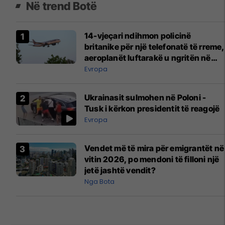
Në trend Botë
14-vjeçari ndihmon policinë
britanike për një telefonatë të rreme,
aeroplanët luftarakë u ngritën në
ajër për të interceptuar fluturaken e
Evropa
Qatar Airways që po shkonte drejt
Mançesterit
Ukrainasit sulmohen në Poloni -
Tusk i kërkon presidentit të reagojë
Evropa
Vendet më të mira për emigrantët në
vitin 2026, po mendoni të filloni një
jetë jashtë vendit?
Nga Bota