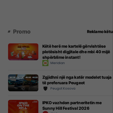
Promo
Reklamo këtu
Këtë herë me kartelë gërvishtëse
plotësisht digjitale dhe mbi 40 mijë
shpërblime instant!
Meridian
Zgjidhni një nga katër modelet tuaja
të preferuara Peugeot
Peugot Kosova
IPKO vazhdon partneritetin me
Sunny Hill Festival 2026