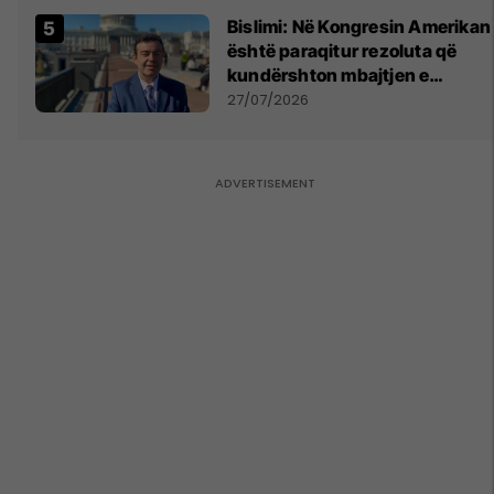
Bislimi: Në Kongresin Amerikan
është paraqitur rezoluta që
kundërshton mbajtjen e
Asamblesë Parlamentare të
27/07/2026
OSBE-së në Beograd