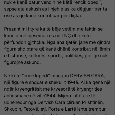
nuk e kanë patur vendin në këtë “enciklopedi”,
sepse ata askush as i njeh e as ka dëgjuar për ta
ose as që kanë kontribuar për diçka.
Prezantimi i tyre ka të bëjë vetëm me faktin se
kanë qenë pjesëmarrës në LNÇ dhe këtu
përfundon gjithçka. Nga ana tjetër, janë me qindra
figura shqiptare që kanë dhënë kontribut në lëmin
e historisë, kulturës, sportit, politikës, por që nuk
figurojnë askund.
Në këtë “enciklopedi” mungon DERVISH CARA,
një figurë e shquar e shekullit 19-të. Ai ka qenë një
ndër kryengritësit më kryesorë të kryengritjes
antiosmane në vitin1844. Mijëra luftëtarë të
udhëhequr nga Dervish Cara çliruan Prishtinën,
Shkupin, Tetovë, etj. Porta e Lartë ishte trembur