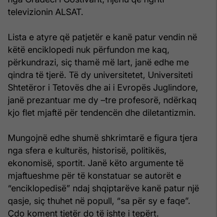
televizionin ALSAT.
Lista e atyre që patjetër e kanë patur vendin në
këtë enciklopedi nuk përfundon me kaq,
përkundrazi, siç thamë më lart, janë edhe me
qindra të tjerë. Të dy universitetet, Universiteti
Shtetëror i Tetovës dhe ai i Evropës Juglindore,
janë prezantuar me dy –tre profesorë, ndërkaq
kjo flet mjaftë për tendencën dhe diletantizmin.
Mungojnë edhe shumë shkrimtarë e figura tjera
nga sfera e kulturës, historisë, politikës,
ekonomisë, sportit. Janë këto argumente të
mjaftueshme për të konstatuar se autorët e
“enciklopedisë” ndaj shqiptarëve kanë patur një
qasje, siç thuhet në popull, “sa për sy e faqe”.
Çdo koment tjetër do të ishte i tepërt.