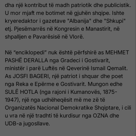
dha një kontribut të madh patriotik dhe publicistik.
U mor mjaft me botimet në gjuhën shqipe. Ishte
kryeredaktor i gazetave "Albanija" dhe "Shkupi"
etj. Pjesëmarrës në Kongresin e Manastirit, në
shpalljen e Pavarësisë në Vlorë.
Në “enciklopedi” nuk është përfshirë as MEHMET
PASHË DERALLA nga Gradeci i Gostivarit,
ministër i parë Luftës në Qeverinë Ismail Qemalit.
As JOSFI BAGERI, një patriot i shquar dhe poet
nga Reka e Epërme e Gostivarit. Mungon edhe
SULË HOTLA (nga rajoni i Kumanovës, 1875-
1947), një nga udhëheqësit më me zë të
Organizatës Nacional Demokratike Shqiptare, i cili
u vra në një tradhti të kurdisur nga OZNA dhe
UDB-a jugosllave.