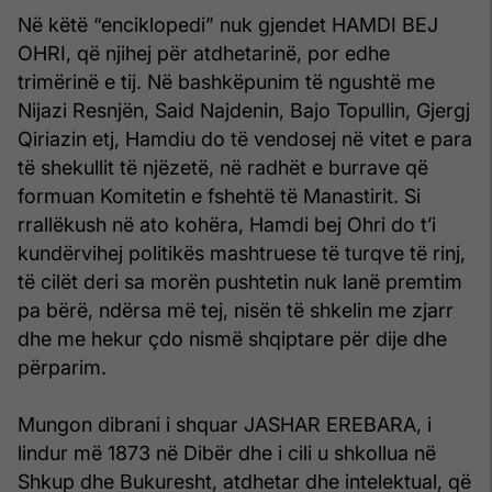
Në këtë “enciklopedi” nuk gjendet HAMDI BEJ
OHRI, që njihej për atdhetarinë, por edhe
trimërinë e tij. Në bashkëpunim të ngushtë me
Nijazi Resnjën, Said Najdenin, Bajo Topullin, Gjergj
Qiriazin etj, Hamdiu do të vendosej në vitet e para
të shekullit të njëzetë, në radhët e burrave që
formuan Komitetin e fshehtë të Manastirit. Si
rrallëkush në ato kohëra, Hamdi bej Ohri do t’i
kundërvihej politikës mashtruese të turqve të rinj,
të cilët deri sa morën pushtetin nuk lanë premtim
pa bërë, ndërsa më tej, nisën të shkelin me zjarr
dhe me hekur çdo nismë shqiptare për dije dhe
përparim.
Mungon dibrani i shquar JASHAR EREBARA, i
lindur më 1873 në Dibër dhe i cili u shkollua në
Shkup dhe Bukuresht, atdhetar dhe intelektual, që