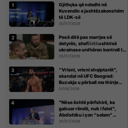
Gjithçka që ndodhi në
Kuvendin e jashtëzakonshëm
të LDK-së
30/07/2026
Pesë ditë pas marrjes së
detyrës, shefi i ri i ushtrisë
ukrainase urdhëron kontroll të
madh
26/07/2026
“Vrisni, vrisni shqiptarët”,
skandal në UFC Beograd:
Buzukja u përball me thirrje
anti-shqiptare nga tribunat
01/08/2026
"Nëse është përfshirë, ka
gabuar rëndë, nuk i falet",
Abdixhiku i çon “selam”
Përparim Ramës
30/07/2026