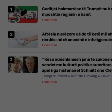
Goditjet hakmarrëse të Trumpit nuk 
mposhtin regjimin e Iranit
Opinione
Aftësia njerëzore që do të ketë më 
rëndësi në ekonominë e inteligjencës 
Opinione
“Këso ndëshkimesh janë të zakons
vendet me kulturë politike autoritare
apel nga historianët Schmitt dhe Cl
kundër sanksionimit të një arkeolog
Telegrafi Zvicër
Konrad Clewing
Oliver
Opinione