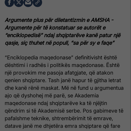
Argumente plus për diletantizmin e AMSHA -
Argumente për të konstatuar se autorët e
“enciklopedisë” ndaj shqiptarëve kanë patur një
qasje, siç thuhet në popull, “sa për sy e faqe”
“Enciklopedia maqedonase” definitivisht është
dështimi i radhës i politikës maqedonase. Është
një provokim me pasoja afatgjate, që atakon
qenien shqiptare. Tash janë hapur të gjitha letrat
dhe kanë rënë maskat. Më në fund u argumentua
ajo që dyshohej më parë, se Akademia
maqedonase ndaj shqiptarëve ka të njëjtin
qëndrim si të Akademisë serbe. Pos gabimeve të
pafalshme teknike, shtrembërimit të emrave,
datave janë me dhjetëra emra shqiptare që fare