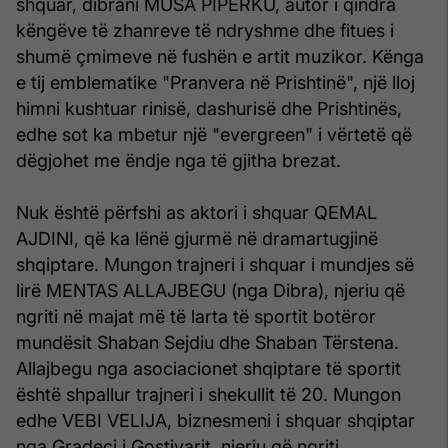
shquar, dibrani MUSA PIPERKU, autor i qindra
këngëve të zhanreve të ndryshme dhe fitues i
shumë çmimeve në fushën e artit muzikor. Kënga
e tij emblematike "Pranvera në Prishtinë", një lloj
himni kushtuar rinisë, dashurisë dhe Prishtinës,
edhe sot ka mbetur një "evergreen" i vërtetë që
dëgjohet me ëndje nga të gjitha brezat.
Nuk është përfshi as aktori i shquar QEMAL
AJDINI, që ka lënë gjurmë në dramartugjinë
shqiptare. Mungon trajneri i shquar i mundjes së
lirë MENTAS ALLAJBEGU (nga Dibra), njeriu që
ngriti në majat më të larta të sportit botëror
mundësit Shaban Sejdiu dhe Shaban Tërstena.
Allajbegu nga asociacionet shqiptare të sportit
është shpallur trajneri i shekullit të 20. Mungon
edhe VEBI VELIJA, biznesmeni i shquar shqiptar
nga Gradeci i Gostivarit, njeriu që ngriti