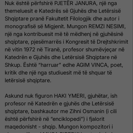
Nuk është përfshirë PJETËR JANURA, një nga
themeluesit e Katedrës së Gjuhës dhe Letërsisë
Shqiptare pranë Fakultetit Filologjik dhe autor i
monografisë së Migjenit. Mungon REMZI NESIMI,
një nga kontribuesit më të mëdhenj në gjuhësinë
shqiptare, pjesëmarrës i Kongresit të Drejtshkrimit
në vitin 1972 në Tiranë, profesor shumëvjeçar në
Katedrën e Gjuhës dhe Letërsisë Shqiptare në
Shkup. Është “harruar” edhe AGIM VINCA, poet,
kritik dhe një nga studiuesit më të shquar të
letërsisë shqiptare.
Askund nuk figuron HAKI YMERI, gjuhëtar, ish
profesor në Katedrën e gjuhës dhe Letërsisë
shqiptare, bashkautor me Zihni Osmanin (i cili
është përfshirë në “enciklopedi”) i fjalorit
maqedonisht - shqip. Mungon kompozitori i