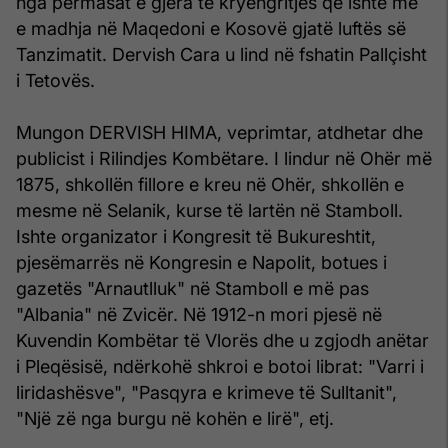
nga përmasat e gjëra të kryengritjes që ishte më
e madhja në Maqedoni e Kosovë gjatë luftës së
Tanzimatit. Dervish Cara u lind në fshatin Pallçisht
i Tetovës.
Mungon DERVISH HIMA, veprimtar, atdhetar dhe
publicist i Rilindjes Kombëtare. I lindur në Ohër më
1875, shkollën fillore e kreu në Ohër, shkollën e
mesme në Selanik, kurse të lartën në Stamboll.
Ishte organizator i Kongresit të Bukureshtit,
pjesëmarrës në Kongresin e Napolit, botues i
gazetës "Arnautlluk" në Stamboll e më pas
"Albania" në Zvicër. Në 1912-n mori pjesë në
Kuvendin Kombëtar të Vlorës dhe u zgjodh anëtar
i Pleqësisë, ndërkohë shkroi e botoi librat: "Varri i
liridashësve", "Pasqyra e krimeve të Sulltanit",
"Një zë nga burgu në kohën e lirë", etj.