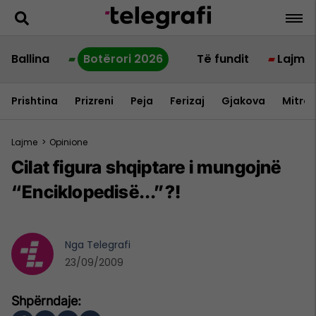
Ballina
Botërori 2026
Të fundit
Lajme
Prishtina
Prizreni
Peja
Ferizaj
Gjakova
Mitrov
Lajme
>
Opinione
Cilat figura shqiptare i mungojnë
“Enciklopedisë...”?!
Nga
Telegrafi
23/09/2009