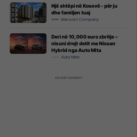
Një shtëpi në Kosovë - për ju
dhe familjen tuaj
Mercom Company
Deri në 10,000 euro zbritje –
nisuni drejt detit me Nissan
Hybrid nga Auto Mita
Auto Mita