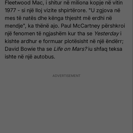
Fleetwood Mac, i shitur në miliona kopje në vitin
1977 - si një lloj vizite shpirtërore. "U zgjova në
mes të natës dhe kënga thjesht më erdhi në
mendje", ka thënë ajo. Paul McCartney përshkroi
një fenomen të ngjashëm kur tha se
Yesterday
i
kishte ardhur e formuar plotësisht në një ëndërr;
David Bowie tha se
Life on Mars?
iu shfaq teksa
ishte në një autobus.