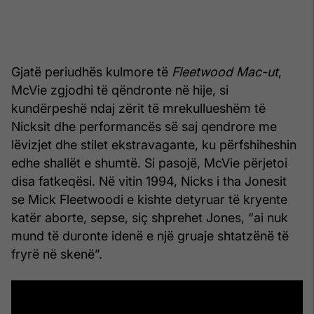
Gjatë periudhës kulmore të
Fleetwood Mac
-ut
,
McVie zgjodhi të qëndronte në hije, si
kundërpeshë ndaj zërit të mrekullueshëm të
Nicksit dhe performancës së saj qendrore me
lëvizjet dhe stilet ekstravagante, ku përfshiheshin
edhe shallët e shumtë. Si pasojë, McVie përjetoi
disa fatkeqësi. Në vitin 1994, Nicks i tha Jonesit
se Mick Fleetwoodi e kishte detyruar të kryente
katër aborte, sepse, siç shprehet Jones, “ai nuk
mund të duronte idenë e një gruaje shtatzënë të
fryrë në skenë”.