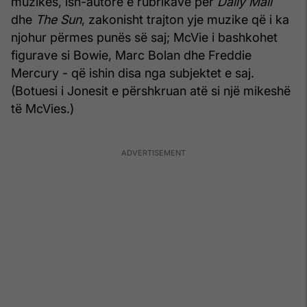
muzikës, ish-autore e rubrikave për
Daily Mail
dhe
The Sun
, zakonisht trajton yje muzike që i ka
njohur përmes punës së saj; McVie i bashkohet
figurave si Bowie, Marc Bolan dhe Freddie
Mercury - që ishin disa nga subjektet e saj.
(Botuesi i Jonesit e përshkruan atë si një mikeshë
të McVies.)