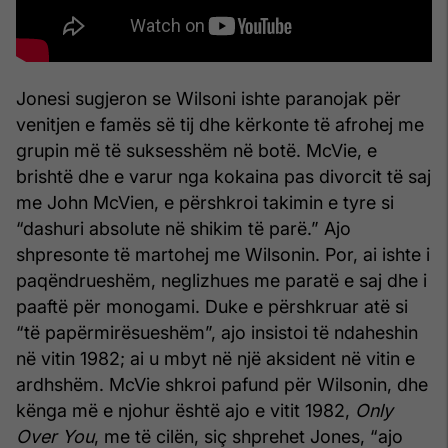
Jonesi sugjeron se Wilsoni ishte paranojak për
venitjen e famës së tij dhe kërkonte të afrohej me
grupin më të suksesshëm në botë. McVie, e
brishtë dhe e varur nga kokaina pas divorcit të saj
me John McVien, e përshkroi takimin e tyre si
“dashuri absolute në shikim të parë.” Ajo
shpresonte të martohej me Wilsonin. Por, ai ishte i
paqëndrueshëm, neglizhues me paratë e saj dhe i
paaftë për monogami. Duke e përshkruar atë si
“të papërmirësueshëm”, ajo insistoi të ndaheshin
në vitin 1982; ai u mbyt në një aksident në vitin e
ardhshëm. McVie shkroi pafund për Wilsonin, dhe
kënga më e njohur është ajo e vitit 1982,
Only
Over You
, me të cilën, siç shprehet Jones, “ajo