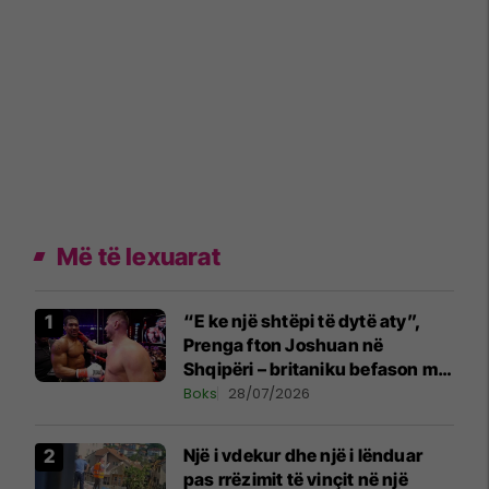
Më të lexuarat
“E ke një shtëpi të dytë aty”,
Prenga fton Joshuan në
Shqipëri – britaniku befason me
komentin
Boks
28/07/2026
Një i vdekur dhe një i lënduar
pas rrëzimit të vinçit në një