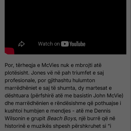
Por, tërheqja e McVies nuk e mbrojti atë
plotësisht. Jones vë në pah triumfet e saj
profesionale, por gjithashtu hulumton
marrëdhëniet e saj të shumta, dy martesat e
dështuara (përfshirë atë me basistin John McVie)
dhe marrëdhënien e rëndësishme që pothuajse i
kushtoi humbjen e mendjes - atë me Dennis
Wilsonin e grupit
Beach Boys
, një burrë që në
historinë e muzikës shpesh përshkruhet si “i