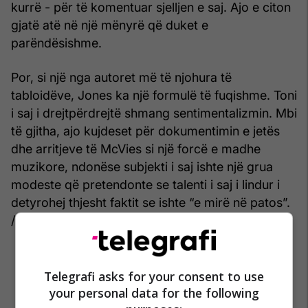
kurrë - për të komentuar sjelljen e saj. Ajo e citon
gjatë atë në një mënyrë që duket e
parëndësishme.
Por, si një nga autoret më të njohura të
tabloidëve, Jones ka një formulë të fuqishme. Toni
i saj i drejtpërdrejtë shmang sentimentalizmin. Mbi
të gjitha, ajo kujdeset për dokumentimin e jetës
dhe arritjeve të McVies si një forcë e madhe
muzikore, ndonëse subjekti i saj ishte një grua
modeste që pretendonte se talenti i saj i lindur i
detyrohej thjesht faktit se ishte “e mirë në patos”.
/Telegrafi/
Telegrafi asks for your consent to use
your personal data for the following