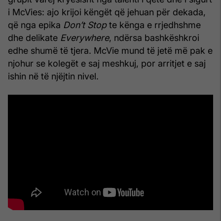
i McVies: ajo krijoi këngët që jehuan për dekada,
që nga epika
Don’t Stop
te kënga e rrjedhshme
dhe delikate
Everywhere
, ndërsa bashkëshkroi
edhe shumë të tjera. McVie mund të jetë më pak e
njohur se kolegët e saj meshkuj, por arritjet e saj
ishin në të njëjtin nivel.