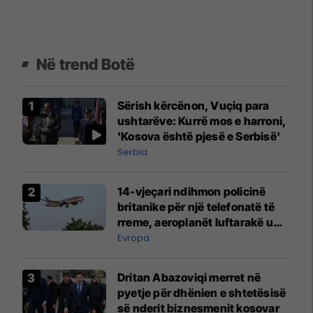
Në trend Botë
Sërish kërcënon, Vuçiq para
ushtarëve: Kurrë mos e harroni,
'Kosova është pjesë e Serbisë'
Serbia
14-vjeçari ndihmon policinë
britanike për një telefonatë të
rreme, aeroplanët luftarakë u
ngritën në ajër për të
Evropa
interceptuar fluturaken e Qatar
Airways që po shkonte drejt
Dritan Abazoviqi merret në
Mançesterit
pyetje për dhënien e shtetësisë
së nderit biznesmenit kosovar