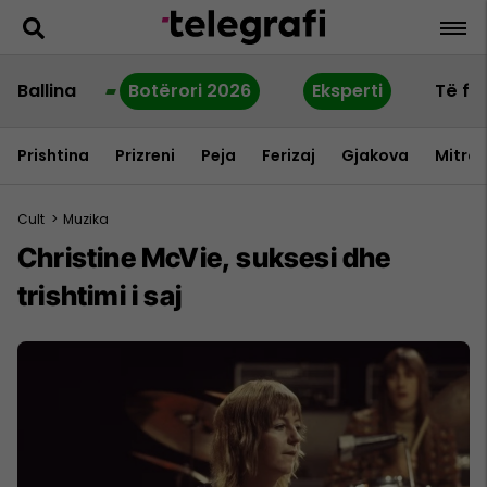
Ballina
Botërori 2026
Eksperti
Të fu
Prishtina
Prizreni
Peja
Ferizaj
Gjakova
Mitrov
Cult
>
Muzika
Christine McVie, suksesi dhe
trishtimi i saj