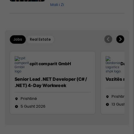
Mali i Zi
Jobs
Real Estate
cpit comparit GmbH
Dardan
Senior Lead .NET Developer (C# /
Vozitës me K
.NET) 4-Day Workweek
Prishtinë
Prishtinë
13 Gusht 20
5 Gusht 2026