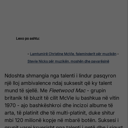
Lexo po ashtu:
-
Lamtumirë Christine McVie, faleminderit për muzikën
-
Stevie Nicks për muzikën, moshën dhe pavarësinë
Ndoshta shmangia nga talenti i lindur pasqyron
një lloj ambivalence ndaj suksesit që ky talent
mund të sjellë. Me
Fleetwood Mac
- grupin
britanik të bluzit të cilit McVie iu bashkua në vitin
1970 - ajo bashkëshkroi dhe incizoi albume të
arta, të platinit dhe të multi-platinit, duke shitur
mbi 120 milionë kopje në mbarë botën. Suksesi i
grupit varej kryesisht nga talenti i qetë dhe i sigurt