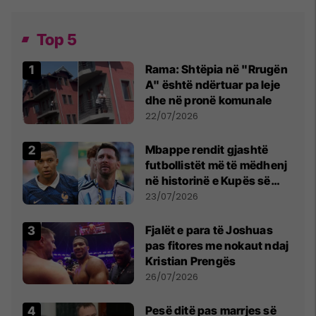
Top 5
Rama: Shtëpia në "Rrugën
A" është ndërtuar pa leje
dhe në pronë komunale
22/07/2026
Mbappe rendit gjashtë
futbollistët më të mëdhenj
në historinë e Kupës së
Botës, Messi mbetet i dyti
23/07/2026
Fjalët e para të Joshuas
pas fitores me nokaut ndaj
Kristian Prengës
26/07/2026
Pesë ditë pas marrjes së