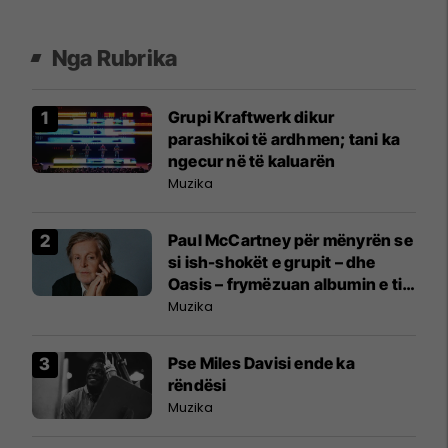
Nga Rubrika
Grupi Kraftwerk dikur
parashikoi të ardhmen; tani ka
ngecur në të kaluarën
Muzika
Paul McCartney për mënyrën se
si ish-shokët e grupit – dhe
Oasis – frymëzuan albumin e tij
të ri nostalgjik
Muzika
Pse Miles Davisi ende ka
rëndësi
Muzika