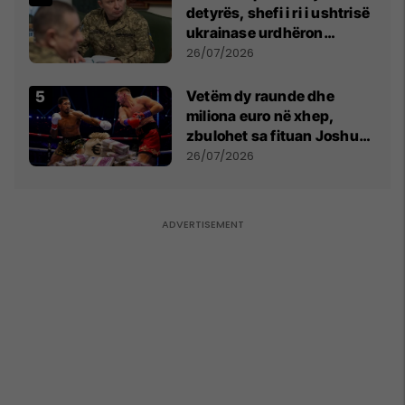
detyrës, shefi i ri i ushtrisë
ukrainase urdhëron
kontroll të madh
26/07/2026
Vetëm dy raunde dhe
miliona euro në xhep,
zbulohet sa fituan Joshua
e Prenga
26/07/2026