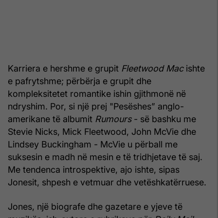
Karriera e hershme e grupit
Fleetwood Mac
ishte
e pafrytshme; përbërja e grupit dhe
kompleksitetet romantike ishin gjithmonë në
ndryshim. Por, si një prej "Pesëshes” anglo-
amerikane të albumit
Rumours
- së bashku me
Stevie Nicks, Mick Fleetwood, John McVie dhe
Lindsey Buckingham - McVie u përball me
suksesin e madh në mesin e të tridhjetave të saj.
Me tendenca introspektive, ajo ishte, sipas
Jonesit, shpesh e vetmuar dhe vetëshkatërruese.
Jones, një biografe dhe gazetare e yjeve të