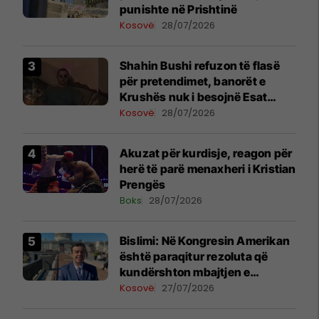
punishte në Prishtinë
Kosovë
28/07/2026
Shahin Bushi refuzon të flasë
për pretendimet, banorët e
Krushës nuk i besojnë Esat
Shalës
Kosovë
28/07/2026
Akuzat për kurdisje, reagon për
herë të parë menaxheri i Kristian
Prengës
Boks
28/07/2026
Bislimi: Në Kongresin Amerikan
është paraqitur rezoluta që
kundërshton mbajtjen e
Asamblesë Parlamentare të
Kosovë
27/07/2026
OSBE-së në Beograd