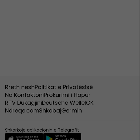
Rreth nesh
Politikat e Privatësisë
Na Kontaktoni
Prokurimi i Hapur
RTV Dukagjini
Deutsche Welle
ICK
Ndreqe.com
Shkabaj
Germin
Shkarkoje aplikacionin e Telegrafit