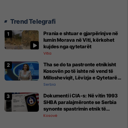
Trend Telegrafi
Prania e shtuar e gjarpërinjve në
lumin Morava në Viti, kërkohet
kujdes nga qytetarët
Vitia
Tha se do ta pastronte etnikisht
Kosovën po të ishte në vend të
Millosheviqit, Lëvizja e Qytetarëve
të Lirë në Serbi kërkon shkarkimin
Serbia
e menjëhershëm të Snezhana
Dokumenti i CIA-s: Në vitin 1993
Paunoviq
SHBA paralajmëronte se Serbia
synonte spastrimin etnik të
Kosovës dhe destabilizimin e
Kosovë
Ballkanit