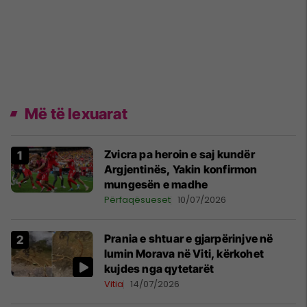
Më të lexuarat
Zvicra pa heroin e saj kundër
Argjentinës, Yakin konfirmon
mungesën e madhe
Përfaqësueset
10/07/2026
Prania e shtuar e gjarpërinjve në
lumin Morava në Viti, kërkohet
kujdes nga qytetarët
Vitia
14/07/2026