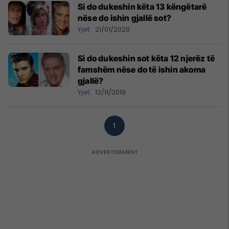
Si do dukeshin këta 13 këngëtarë
nëse do ishin gjallë sot?
Yjet
21/01/2020
Si do dukeshin sot këta 12 njerëz të
famshëm nëse do të ishin akoma
gjallë?
Yjet
12/11/2019
1