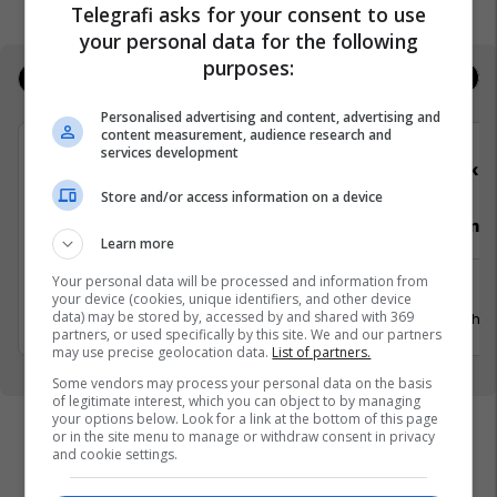
Telegrafi asks for your consent to use
your personal data for the following
purposes:
Jobs
Real Estate
Personalised advertising and content, advertising and
content measurement, audience research and
services development
Telegrafi
Elko
Store and/or access information on a device
Video Editor (3 pozita)
Punëtor në
Learn more
Your personal data will be processed and information from
Prishtinë
Xërxe
your device (cookies, unique identifiers, and other device
data) may be stored by, accessed by and shared with 369
20 Korrik 2026
20 Gusht 
partners, or used specifically by this site. We and our partners
may use precise geolocation data.
List of partners.
Some vendors may process your personal data on the basis
of legitimate interest, which you can object to by managing
your options below. Look for a link at the bottom of this page
or in the site menu to manage or withdraw consent in privacy
and cookie settings.