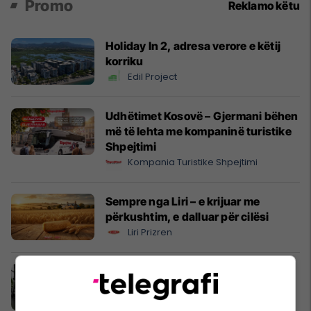
Promo
Reklamo këtu
Holiday In 2, adresa verore e këtij
korriku
Edil Project
Udhëtimet Kosovë – Gjermani bëhen
më të lehta me kompaninë turistike
Shpejtimi
Kompania Turistike Shpejtimi
Sempre nga Liri – e krijuar me
përkushtim, e dalluar për cilësi
Liri Prizren
Bonu gati për verë me zbritjet e
Mega Sport Shop
Mega Sport