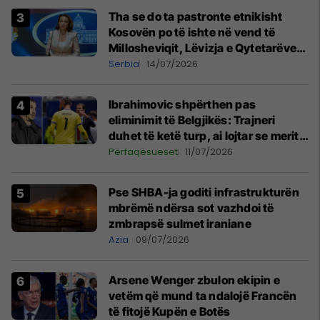
Tha se do ta pastronte etnikisht
Kosovën po të ishte në vend të
Millosheviqit, Lëvizja e Qytetarëve
të Lirë në Serbi kërkon shkarkimin e
Serbia
14/07/2026
menjëhershëm të Snezhana
Paunoviq
Ibrahimovic shpërthen pas
eliminimit të Belgjikës: Trajneri
duhet të ketë turp, ai lojtar se meritoi
të luante
Përfaqësueset
11/07/2026
Pse SHBA-ja goditi infrastrukturën
mbrëmë ndërsa sot vazhdoi të
zmbrapsë sulmet iraniane
Azia
09/07/2026
Arsene Wenger zbulon ekipin e
vetëm që mund ta ndalojë Francën
të fitojë Kupën e Botës