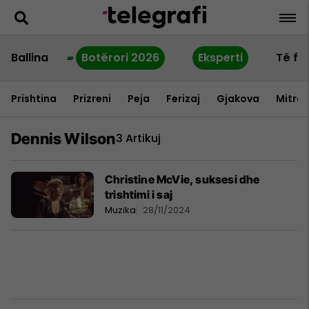
Ballina
Botërori 2026
Eksperti
Të fu
Prishtina
Prizreni
Peja
Ferizaj
Gjakova
Mitrov
Dennis Wilson
3 Artikuj
Christine McVie, suksesi dhe
trishtimi i saj
Muzika
28/11/2024