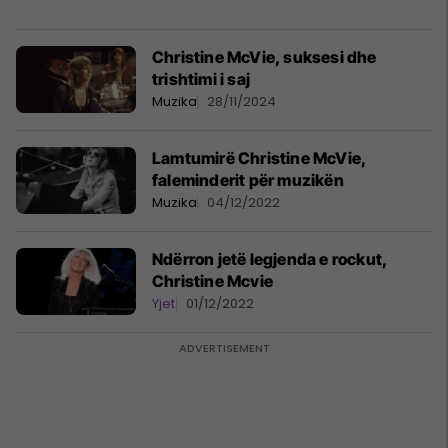
Christine McVie, suksesi dhe
trishtimi i saj
Muzika
28/11/2024
Lamtumirë Christine McVie,
faleminderit për muzikën
Muzika
04/12/2022
Ndërron jetë legjenda e rockut,
Christine Mcvie
Yjet
01/12/2022