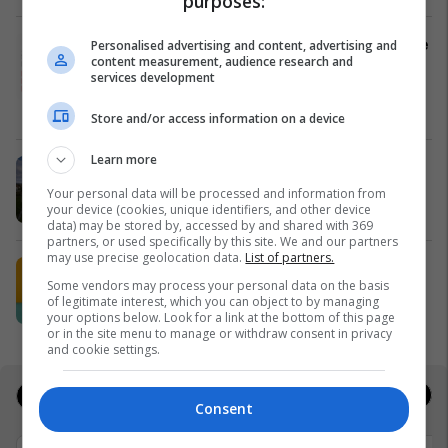
purposes:
AAB hap regjistrimet në Fakultetin e
Personalised advertising and content, advertising and
content measurement, audience research and
Shkencave Kompjuterike: Programe
services development
inovative, bursë 30%
Kolegji AAB
Store and/or access information on a device
Learn more
Petrol Company vazhdon të ofrojë
cilësi dhe kursim për klientët
Your personal data will be processed and information from
your device (cookies, unique identifiers, and other device
Petrol Company
data) may be stored by, accessed by and shared with 369
partners, or used specifically by this site. We and our partners
may use precise geolocation data.
List of partners.
Shija më e re e verës në Popeyes ka
Some vendors may process your personal data on the basis
arritur: Lime & Jalapeño
of legitimate interest, which you can object to by managing
Popeyes
your options below. Look for a link at the bottom of this page
or in the site menu to manage or withdraw consent in privacy
and cookie settings.
Jobs
Real Estate
Consent