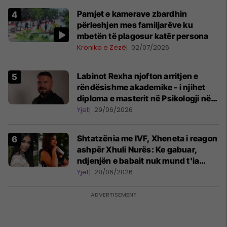
Pamjet e kamerave zbardhin
përleshjen mes familjarëve ku
mbetën të plagosur katër persona
Kronika e Zezë
02/07/2026
Labinot Rexha njofton arritjen e
rëndësishme akademike - i njihet
diploma e masterit në Psikologji në
Zvicër
Yjet
29/06/2026
Shtatzënia me IVF, Xheneta i reagon
ashpër Xhuli Nurës: Ke gabuar,
ndjenjën e babait nuk mund t'ia
plotësosh kurrë
Yjet
28/06/2026