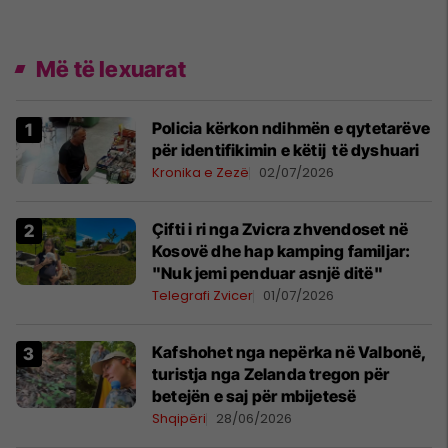
Më të lexuarat
Policia kërkon ndihmën e qytetarëve
për identifikimin e këtij të dyshuari
Kronika e Zezë
02/07/2026
Çifti i ri nga Zvicra zhvendoset në
Kosovë dhe hap kamping familjar:
"Nuk jemi penduar asnjë ditë"
Telegrafi Zvicer
01/07/2026
Kafshohet nga nepërka në Valbonë,
turistja nga Zelanda tregon për
betejën e saj për mbijetesë
Shqipëri
28/06/2026