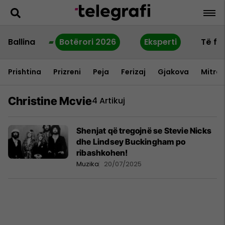
Ballina
Botërori 2026
Eksperti
Të fu
Prishtina
Prizreni
Peja
Ferizaj
Gjakova
Mitrov
Christine Mcvie
4 Artikuj
Shenjat që tregojnë se Stevie Nicks
dhe Lindsey Buckingham po
ribashkohen!
Muzika
20/07/2025