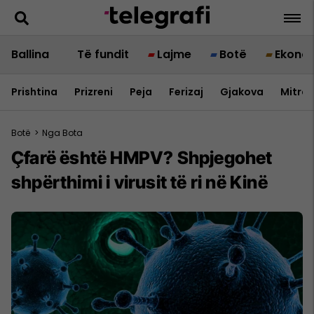
Ballina
Të fundit
Lajme
Botë
Ekono
Prishtina
Prizreni
Peja
Ferizaj
Gjakova
Mitrov
Botë
>
Nga Bota
Çfarë është HMPV? Shpjegohet
shpërthimi i virusit të ri në Kinë