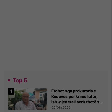
Top 5
Ftohet nga prokuroria e
Kosovës për krime lufte,
ish-gjenerali serb thotë se
dikush e tradhtoi në
02/08/2026