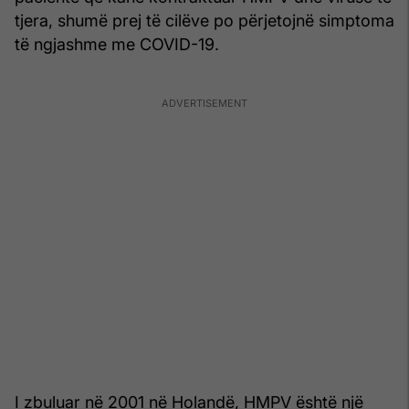
tjera, shumë prej të cilëve po përjetojnë simptoma
të ngjashme me COVID-19.
I zbuluar në 2001 në Holandë, HMPV është një