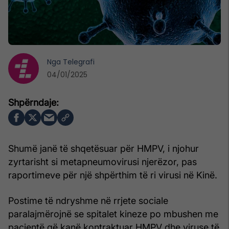
Nga
Telegrafi
04/01/2025
Shumë janë të shqetësuar për HMPV, i njohur
zyrtarisht si metapneumovirusi njerëzor, pas
raportimeve për një shpërthim të ri virusi në Kinë.
Postime të ndryshme në rrjete sociale
paralajmërojnë se spitalet kineze po mbushen me
pacientë që kanë kontraktuar HMPV dhe viruse të