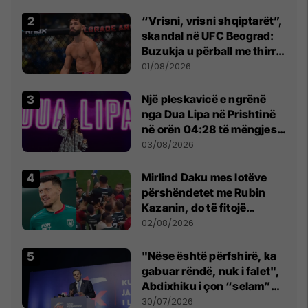
Beograd
“Vrisni, vrisni shqiptarët”,
skandal në UFC Beograd:
Buzukja u përball me thirrje
anti-shqiptare nga
01/08/2026
tribunat
Një pleskavicë e ngrënë
nga Dua Lipa në Prishtinë
në orën 04:28 të mëngjesit
- dhe bota digjitale serbe
03/08/2026
shpall gjendjen e luftës
Mirlind Daku mes lotëve
përshëndetet me Rubin
Kazanin, do të fitojë
miliona te Spartak Moska
02/08/2026
"Nëse është përfshirë, ka
gabuar rëndë, nuk i falet",
Abdixhiku i çon “selam”
Përparim Ramës
30/07/2026