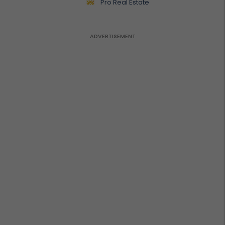
biznesit #15796
Pro Real Estate