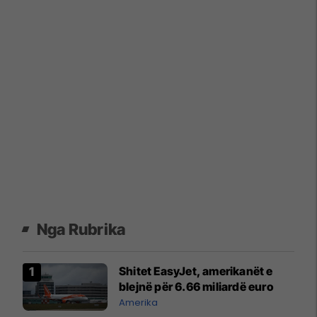
Nga Rubrika
Shitet EasyJet, amerikanët e
blejnë për 6.66 miliardë euro
Amerika