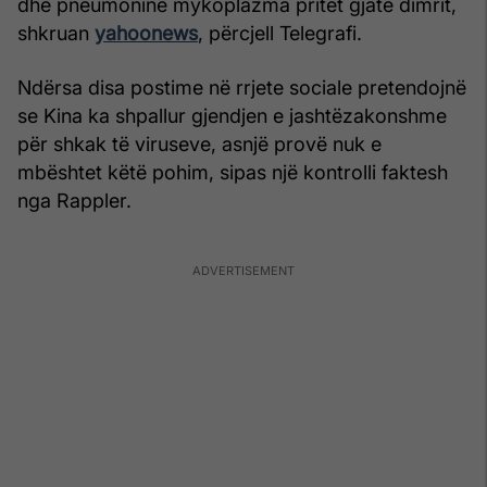
dhe pneumoninë mykoplazma pritet gjatë dimrit,
shkruan
yahoonews
, përcjell Telegrafi.
Ndërsa disa postime në rrjete sociale pretendojnë
se Kina ka shpallur gjendjen e jashtëzakonshme
për shkak të viruseve, asnjë provë nuk e
mbështet këtë pohim, sipas një kontrolli faktesh
nga Rappler.