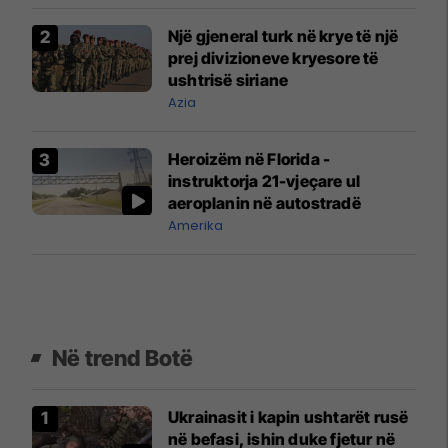
Një gjeneral turk në krye të një
prej divizioneve kryesore të
ushtrisë siriane
Azia
Heroizëm në Florida -
instruktorja 21-vjeçare ul
aeroplanin në autostradë
Amerika
Në trend Botë
Ukrainasit i kapin ushtarët rusë
në befasi, ishin duke fjetur në