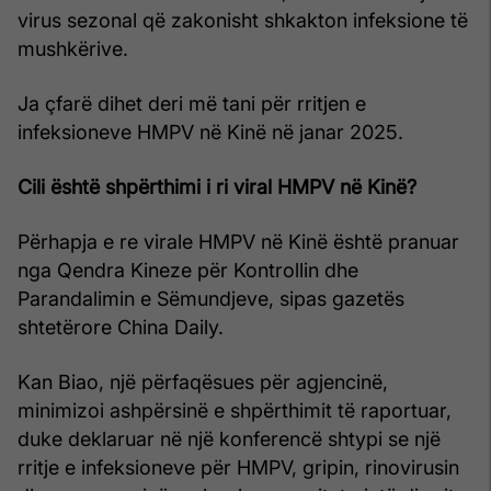
virus sezonal që zakonisht shkakton infeksione të
mushkërive.
Ja çfarë dihet deri më tani për rritjen e
infeksioneve HMPV në Kinë në janar 2025.
Cili është shpërthimi i ri viral HMPV në Kinë?
Përhapja e re virale HMPV në Kinë është pranuar
nga Qendra Kineze për Kontrollin dhe
Parandalimin e Sëmundjeve, sipas gazetës
shtetërore China Daily.
Kan Biao, një përfaqësues për agjencinë,
minimizoi ashpërsinë e shpërthimit të raportuar,
duke deklaruar në një konferencë shtypi se një
rritje e infeksioneve për HMPV, gripin, rinovirusin