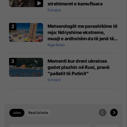
strehimoret e kamufluara
Evropa
Meteorologët me parashikime të
reja: Ndryshime ekstreme,
muajt e ardhshëm do të jenë të
pazakontë
Nga Bota
Momenti kur droni ukrainas
godet plazhin në Rusi, pranë
"pallatit të Putinit"
Evropa
Jobs
Real Estate