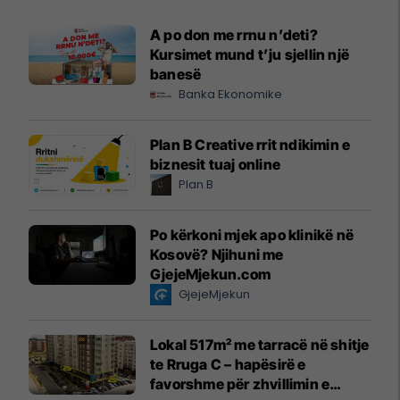
A po don me rrnu n’deti?
Kursimet mund t’ju sjellin një
banesë
Banka Ekonomike
Plan B Creative rrit ndikimin e
biznesit tuaj online
Plan B
Po kërkoni mjek apo klinikë në
Kosovë? Njihuni me
GjejeMjekun.com
GjejeMjekun
Lokal 517m² me tarracë në shitje
te Rruga C – hapësirë e
favorshme për zhvillimin e