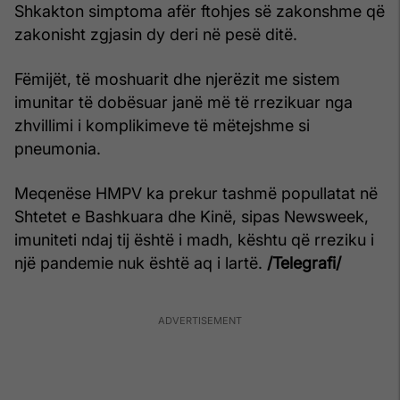
Shkakton simptoma afër ftohjes së zakonshme që
zakonisht zgjasin dy deri në pesë ditë.
Fëmijët, të moshuarit dhe njerëzit me sistem
imunitar të dobësuar janë më të rrezikuar nga
zhvillimi i komplikimeve të mëtejshme si
pneumonia.
Meqenëse HMPV ka prekur tashmë popullatat në
Shtetet e Bashkuara dhe Kinë, sipas Newsweek,
imuniteti ndaj tij është i madh, kështu që rreziku i
një pandemie nuk është aq i lartë.
/Telegrafi/