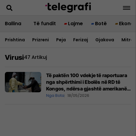
Ballina
Të fundit
Lajme
Botë
Ekono
Prishtina
Prizreni
Peja
Ferizaj
Gjakova
Mitrov
Virusi
47 Artikuj
Të paktën 100 vdekje të raportuara
nga shpërthimi i Ebolës në RD të
Kongos, ndërsa gjashtë amerikanë
janë të ekspozuar ndaj virusit
Nga Bota
18/05/2026