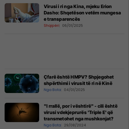
Virusi i ri nga Kina, mjeku Erion
Dasho: Shqetëson vetëm mungesa
e transparencës
Shqipëri
06/01/2025
Çfarë është HMPV? Shpjegohet
shpërthimi i virusit të ri në Kinë
Nga Bota
04/01/2025
"I rrallë, por i vështirë" - cili është
virusi vdekjeprurës 'Triple E' që
transmetohet nga mushkonjat?
Nga Bota
29/08/2024