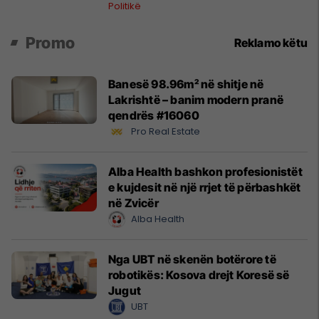
Politikë
Promo
Reklamo këtu
Banesë 98.96m² në shitje në
Lakrishtë – banim modern pranë
qendrës #16060
Pro Real Estate
Alba Health bashkon profesionistët
e kujdesit në një rrjet të përbashkët
në Zvicër
Alba Health
Nga UBT në skenën botërore të
robotikës: Kosova drejt Koresë së
Jugut
UBT