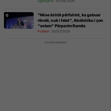
Ligat tjera
02/08/2026
"Nëse është përfshirë, ka gabuar
rëndë, nuk i falet", Abdixhiku i çon
“selam” Përparim Ramës
Politikë
30/07/2026