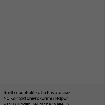
Rreth nesh
Politikat e Privatësisë
Na Kontaktoni
Prokurimi i Hapur
RTV Dukagjini
Deutsche Welle
ICK