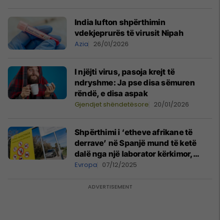
India lufton shpërthimin
vdekjeprurës të virusit Nipah
Azia
26/01/2026
I njëjti virus, pasoja krejt të
ndryshme: Ja pse disa sëmuren
rëndë, e disa aspak
Gjendjet shëndetësore
20/01/2026
Shpërthimi i ‘etheve afrikane të
derrave’ në Spanjë mund të ketë
dalë nga një laborator kërkimor,
thonë zyrtarët
Evropa
07/12/2025