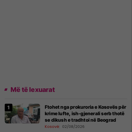
Më të lexuarat
Ftohet nga prokuroria e Kosovës për
krime lufte, ish-gjenerali serb thotë
se dikush e tradhtoi në Beograd
Kosovë
02/08/2026