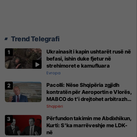
Trend Telegrafi
Ukrainasit i kapin ushtarët rusë në
befasi, ishin duke fjetur në
strehimoret e kamufluara
Evropa
Pacolli: Nëse Shqipëria zgjidh
kontratën për Aeroportin e Vlorës,
MABCO do t’i drejtohet arbitrazhit
ndërkombëtar
Shqipëri
Përfundon takimin me Abdixhikun,
Kurti: S'ka marrëveshje me LDK-
në