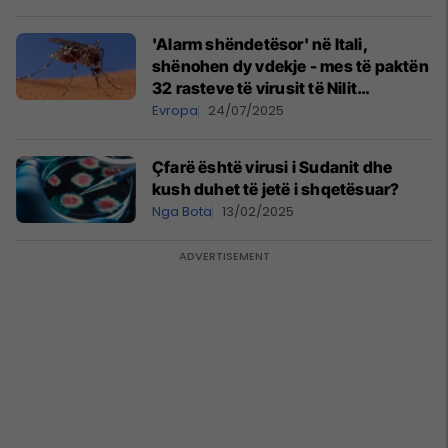
'Alarm shëndetësor' në Itali,
shënohen dy vdekje - mes të paktën
32 rasteve të virusit të Nilit
Perëndimor
Evropa
24/07/2025
Çfarë është virusi i Sudanit dhe
kush duhet të jetë i shqetësuar?
Nga Bota
13/02/2025