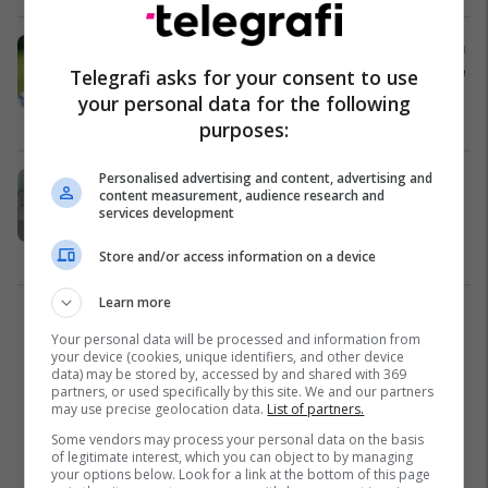
Si të dalloni virusin nga alergjia: Cila
është gjëja më e rëndësishme për të
Telegrafi asks for your consent to use
bërë
your personal data for the following
Shëndeti
19/06/2023
purposes:
Personalised advertising and content, advertising and
RMV: Situata me Covid-19 në vitin
content measurement, audience research and
2022 është stabilizuar pjesërisht,
services development
qarkullimi i virusit duhet monitoruar
Maqedonia e Veriut
31/12/2022
Store and/or access information on a device
Learn more
1
Your personal data will be processed and information from
your device (cookies, unique identifiers, and other device
data) may be stored by, accessed by and shared with 369
partners, or used specifically by this site. We and our partners
may use precise geolocation data.
List of partners.
Some vendors may process your personal data on the basis
of legitimate interest, which you can object to by managing
your options below. Look for a link at the bottom of this page