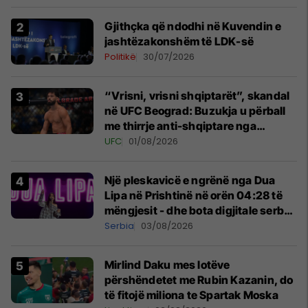
Gjithçka që ndodhi në Kuvendin e
jashtëzakonshëm të LDK-së
Politikë
30/07/2026
“Vrisni, vrisni shqiptarët”, skandal
në UFC Beograd: Buzukja u përball
me thirrje anti-shqiptare nga
tribunat
UFC
01/08/2026
Një pleskavicë e ngrënë nga Dua
Lipa në Prishtinë në orën 04:28 të
mëngjesit - dhe bota digjitale serbe
shpall gjendjen e luftës
Serbia
03/08/2026
Mirlind Daku mes lotëve
përshëndetet me Rubin Kazanin, do
të fitojë miliona te Spartak Moska