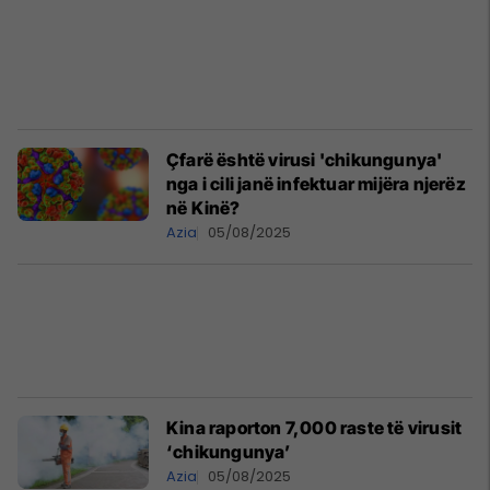
Çfarë është virusi 'chikungunya'
nga i cili janë infektuar mijëra njerëz
në Kinë?
Azia
05/08/2025
Kina raporton 7,000 raste të virusit
‘chikungunya’
Azia
05/08/2025