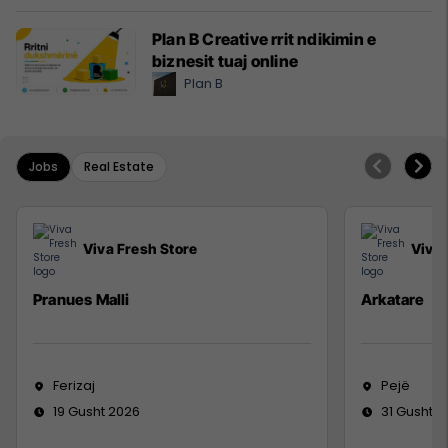
Plan B Creative rrit ndikimin e
biznesit tuaj online
Plan B
Jobs
Real Estate
Viva Fresh Store
Viva 
Pranues Malli
Arkatare
Ferizaj
Pejë
19 Gusht 2026
31 Gusht 2