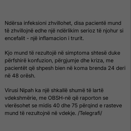
Ndërsa infeksioni zhvillohet, disa pacientë mund
të zhvillojnë edhe një ndërlikim serioz të njohur si
encefalit - një inflamacion i trurit.
Kjo mund të rezultojë në simptoma shtesë duke
përfshirë konfuzion, përgjumje dhe kriza, me
pacientët që shpesh bien në koma brenda 24 deri
në 48 orësh.
Virusi Nipah ka një shkallë shumë të lartë
vdekshmërie, me OBSH-në që raporton se
vlerësohet se midis 40 dhe 75 përqind e rasteve
mund të rezultojnë në vdekje. /Telegrafi/