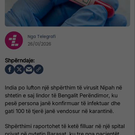
Nga
Telegrafi
26/01/2026
India po lufton një shpërthim të virusit Nipah në
shtetin e saj lindor të Bengalit Perëndimor, ku
pesë persona janë konfirmuar të infektuar dhe
gati 100 të tjerë janë vendosur në karantinë.
Shpërthimi raportohet të ketë filluar në një spital
privat në qytetin Barasat, ku tre nga pacientët