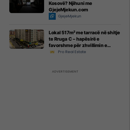
Kosovë? Njihuni me
GjejeMjekun.com
GjejeMjekun
Lokal 517m² me tarracë në shitje
te Rruga C – hapësirë e
favorshme për zhvillimin e
biznesit #15796
Pro Real Estate