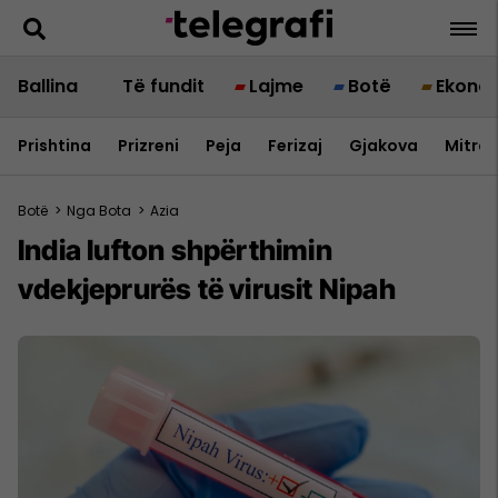
Ballina
Të fundit
Lajme
Botë
Ekono
Prishtina
Prizreni
Peja
Ferizaj
Gjakova
Mitrov
Botë
>
Nga Bota
>
Azia
India lufton shpërthimin
vdekjeprurës të virusit Nipah