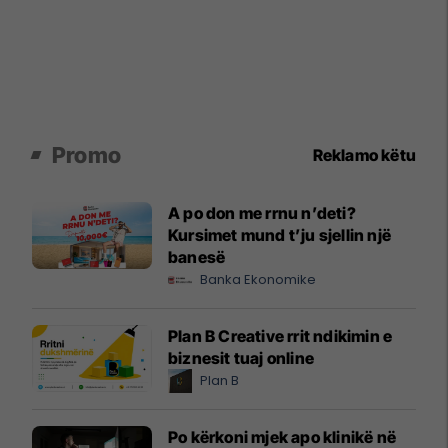
Promo
Reklamo këtu
A po don me rrnu n’deti?
Kursimet mund t’ju sjellin një
banesë
Banka Ekonomike
Plan B Creative rrit ndikimin e
biznesit tuaj online
Plan B
Po kërkoni mjek apo klinikë në