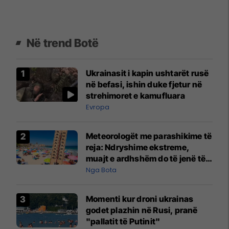
Në trend Botë
Ukrainasit i kapin ushtarët rusë
në befasi, ishin duke fjetur në
strehimoret e kamufluara
Evropa
Meteorologët me parashikime të
reja: Ndryshime ekstreme,
muajt e ardhshëm do të jenë të
pazakontë
Nga Bota
Momenti kur droni ukrainas
godet plazhin në Rusi, pranë
"pallatit të Putinit"