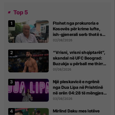
Top 5
Ftohet nga prokuroria e
Kosovës për krime lufte,
ish-gjenerali serb thotë se
dikush e tradhtoi në
02/08/2026
Beograd
“Vrisni, vrisni shqiptarët”,
skandal në UFC Beograd:
Buzukja u përball me thirrje
anti-shqiptare nga
01/08/2026
tribunat
Një pleskavicë e ngrënë
nga Dua Lipa në Prishtinë
në orën 04:28 të mëngjesit
- dhe bota digjitale serbe
03/08/2026
shpall gjendjen e luftës
Mirlind Daku mes lotëve