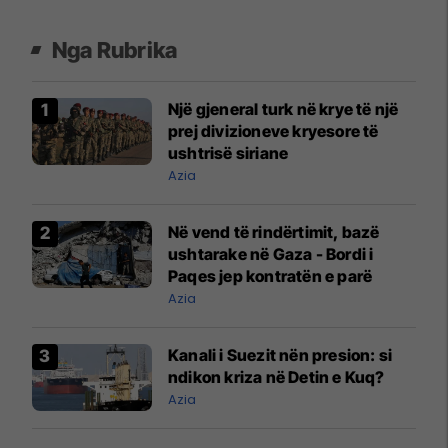
Nga Rubrika
Një gjeneral turk në krye të një
prej divizioneve kryesore të
ushtrisë siriane
Azia
Në vend të rindërtimit, bazë
ushtarake në Gaza - Bordi i
Paqes jep kontratën e parë
Azia
Kanali i Suezit nën presion: si
ndikon kriza në Detin e Kuq?
Azia