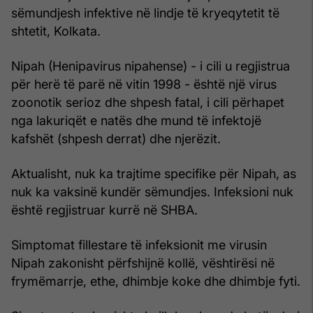
sëmundjesh infektive në lindje të kryeqytetit të
shtetit, Kolkata.
Nipah (Henipavirus nipahense) - i cili u regjistrua
për herë të parë në vitin 1998 - është një virus
zoonotik serioz dhe shpesh fatal, i cili përhapet
nga lakuriqët e natës dhe mund të infektojë
kafshët (shpesh derrat) dhe njerëzit.
Aktualisht, nuk ka trajtime specifike për Nipah, as
nuk ka vaksinë kundër sëmundjes. Infeksioni nuk
është regjistruar kurrë në SHBA.
Simptomat fillestare të infeksionit me virusin
Nipah zakonisht përfshijnë kollë, vështirësi në
frymëmarrje, ethe, dhimbje koke dhe dhimbje fyti.