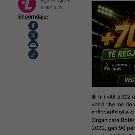
Nga
Telegrafi
31/12/2022
illimi i vitit 202
vend dhe me domin
shëndetësisë e ci
Organizata Botëro
2022, gati 90 për