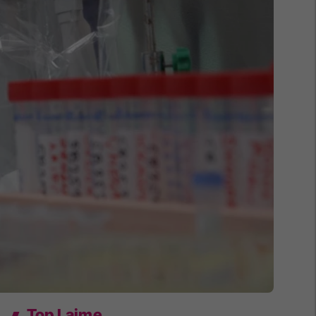
Top Lajme