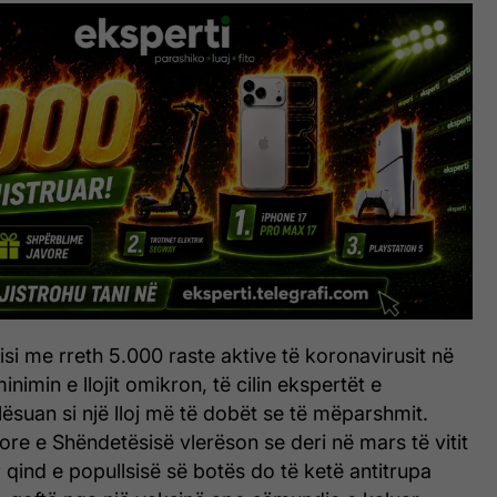
2 nisi me rreth 5.000 raste aktive të koronavirusit në
imin e llojit omikron, të cilin ekspertët e
lësuan si një lloj më të dobët se të mëparshmit.
re e Shëndetësisë vlerëson se deri në mars të vitit
 qind e popullsisë së botës do të ketë antitrupa