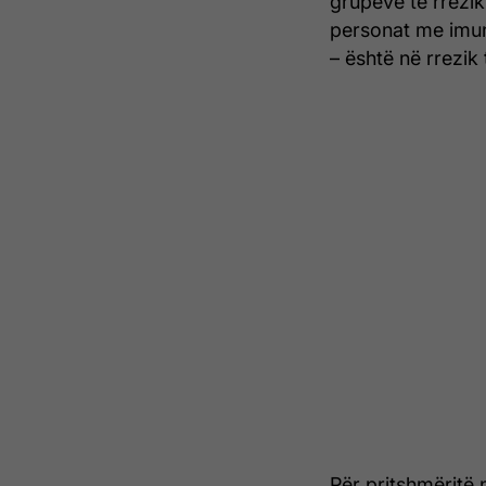
grupeve të rrezik
personat me imuni
– është në rrezik 
Për pritshmëritë 