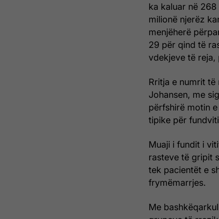
ka kaluar në 268 
milionë njerëz k
menjëherë përpara
29 për qind të ra
vdekjeve të reja, 
Rritja e numrit të
Johansen, me sigu
përfshirë motin e
tipike për fundviti
Muaji i fundit i vi
rasteve të gripit 
tek pacientët e s
frymëmarrjes.
Me bashkëqarkulli