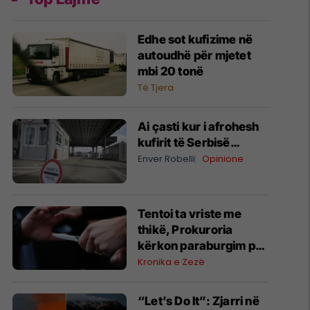
Edhe sot kufizime në
autoudhë për mjetet
mbi 20 tonë
Të Tjera
Ai çasti kur i afrohesh
kufirit të Serbisë…
Enver Robelli
Opinione
Tentoi ta vriste me
thikë, Prokuroria
kërkon paraburgim për
të dyshuarin në
Kronika e Zezë
Mitrovicë
“Let’s Do It”: Zjarri në