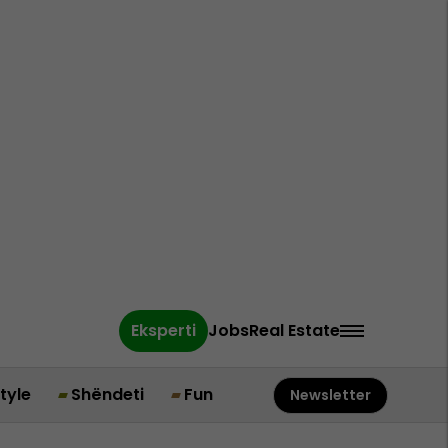
Eksperti
Jobs
Real Estate
style
Shëndeti
Fun
Newsletter