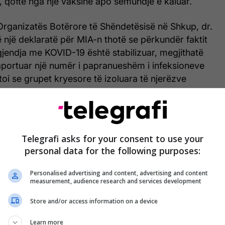
 qoftë nga një vaksinë apo sëmundje e kaluar.
Organizatës Botërore të Shëndetësisë në Shkup, dr.
një deklaratë për MIA-n thotë se përkundër faktit
gjendja me KOVID-19 është stabilizuar, megjithatë
aportuar një numër i papranueshëm i infeksioneve
oi se grupet kryesore të izoluara të njerëzve
t dhe virusi po qarkullon në nivele aq të larta për
ntit tjetër problematik të jetë gjithnjë më i
Telegrafi asks for your consent to use your
personal data for the following purposes:
Personalised advertising and content, advertising and content
measurement, audience research and services development
Store and/or access information on a device
Learn more