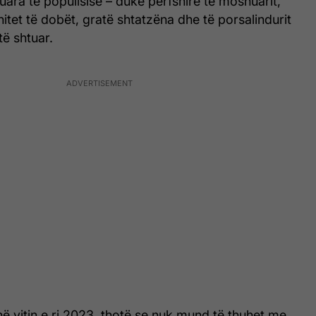
uara të popullsisë – duke përfshirë të moshuarit,
tet të dobët, gratë shtatzëna dhe të porsalindurit
të shtuar.
në vitin e ri 2023, thotë se nuk mund të thuhet me