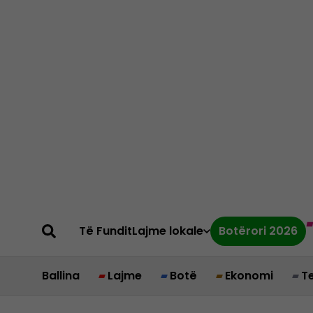
Të Fundit
Lajme lokale
Botërori 2026
Ballina
Lajme
Botë
Ekonomi
T