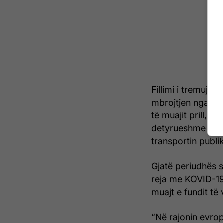
Fillimi i tremujor
mbrojtjen nga viru
të muajit prill, 
detyrueshme e ma
transportin publi
Gjatë periudhës s
reja me KOVID-19
muajt e fundit të 
“Në rajonin evrop