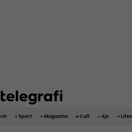
ech
Sport
Magazina
Cult
Ajo
Life