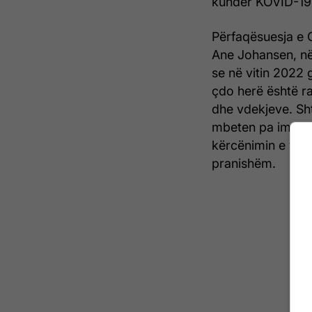
kundër KOVID-19,
Përfaqësuesja e 
Ane Johansen, në 
se në vitin 2022 
çdo herë është r
dhe vdekjeve. Sht
mbeten pa imunite
kërcënimin e varia
pranishëm.