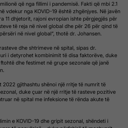
milionë që nga fillimi i pandemisë. Fakti që mbi 2.1
anë vdekur nga KOVID-19 është zhgënjyes. Në javën
 11 dhjetorit, rajoni evropian ishte përgjegjës për
steve të reja në nivel global dhe për 26 për qind të
përsëri në nivel global”, thotë dr. Johansen.
 rasteve dhe shtrimeve në spital, sipas dr.
ri i detyrohet kombinimit të disa faktorëve, duke
 ftohtë dhe festimet në grupe sezonale që janë
n.
tit 2022 gjithashtu shënoi një rritje të numrit të
sezonal, duke çuar në një rritje të rasteve pozitive
htruar në spital me infeksione të rënda akute të
min e KOVID-19 dhe gripit sezonal, shëndeti i