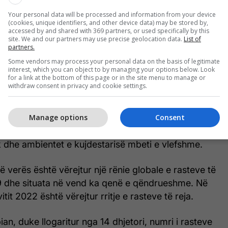
Your personal data will be processed and information from your device
(cookies, unique identifiers, and other device data) may be stored by,
accessed by and shared with 369 partners, or used specifically by this
site. We and our partners may use precise geolocation data.
List of
partners.
Some vendors may process your personal data on the basis of legitimate
interest, which you can object to by managing your options below. Look
for a link at the bottom of this page or in the site menu to manage or
withdraw consent in privacy and cookie settings.
it të dytë të vitit 2022 solli lehtësimin e masave për
si, pothuajse në të gjithë botën. Në vend, në fillim
Manage options
Consent
një pjesë e madhe e masave u hoqën dhe mbajtja e
skës në objektet shëndetësore, farmacitë,
k dhe ambientet e kujdestarisë mbeti e vlefshme.
ë verës është vërejtur një rënie globale e rasteve të
 dhe situata në vend ka qenë e qëndrueshme. Në
vitit 2022 është vërejtur rritje e rasteve të reja.
ian, duke llogaritur nga 14 dhjetori, numri i rasteve