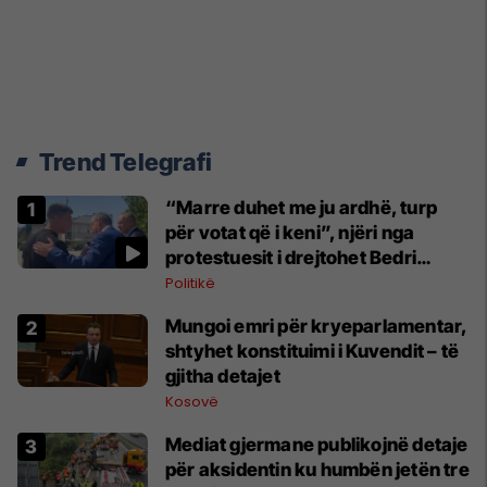
Trend Telegrafi
“Marre duhet me ju ardhë, turp
për votat që i keni”, njëri nga
protestuesit i drejtohet Bedri
Hamzës
Politikë
Mungoi emri për kryeparlamentar,
shtyhet konstituimi i Kuvendit – të
gjitha detajet
Kosovë
Mediat gjermane publikojnë detaje
për aksidentin ku humbën jetën tre