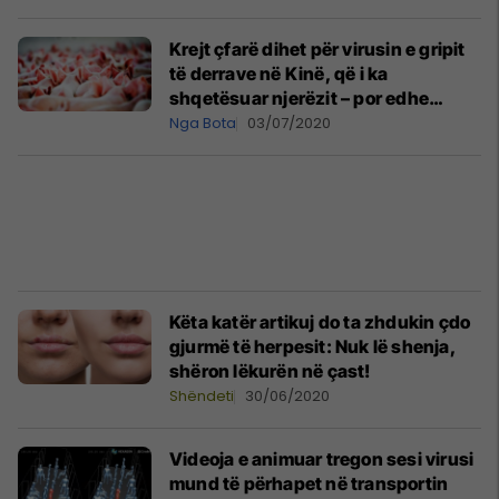
Krejt çfarë dihet për virusin e gripit
të derrave në Kinë, që i ka
shqetësuar njerëzit – por edhe
shkencëtarët
Nga Bota
03/07/2020
Këta katër artikuj do ta zhdukin çdo
gjurmë të herpesit: Nuk lë shenja,
shëron lëkurën në çast!
Shëndeti
30/06/2020
Videoja e animuar tregon sesi virusi
mund të përhapet në transportin