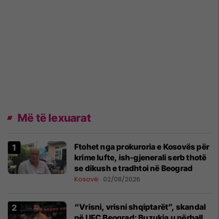
Më të lexuarat
Ftohet nga prokuroria e Kosovës për
krime lufte, ish-gjenerali serb thotë
se dikush e tradhtoi në Beograd
Kosovë
02/08/2026
“Vrisni, vrisni shqiptarët”, skandal
në UFC Beograd: Buzukja u përball