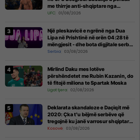
me thirrje anti-shqiptare nga
tribunat
UFC
01/08/2026
Një pleskavicë e ngrënë nga Dua
Lipa në Prishtinë në orën 04:28 të
mëngjesit - dhe bota digjitale serbe
shpall gjendjen e luftës
Serbia
03/08/2026
Mirlind Daku mes lotëve
përshëndetet me Rubin Kazanin, do
të fitojë miliona te Spartak Moska
Ligat tjera
02/08/2026
​Deklarata skandaloze e Daçiqit më
2020: Çka t'u bëjmë serbëve që
tregojnë ku janë varrosur shqiptarët
në Serbi
Kosovë
03/08/2026