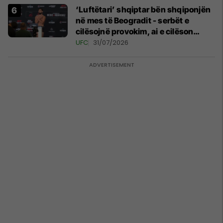
‘Luftëtari’ shqiptar bën shqiponjën
në mes të Beogradit - serbët e
cilësojnë provokim, ai e cilëson
simbol të identitetit
UFC
31/07/2026