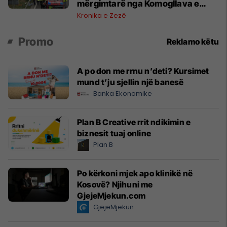
mërgimtarë nga Komogllava e
Ferizajt
Kronika e Zezë
Promo
Reklamo këtu
A po don me rrnu n’deti? Kursimet
mund t’ju sjellin një banesë
Banka Ekonomike
Plan B Creative rrit ndikimin e
biznesit tuaj online
Plan B
Po kërkoni mjek apo klinikë në
Kosovë? Njihuni me
GjejeMjekun.com
GjejeMjekun