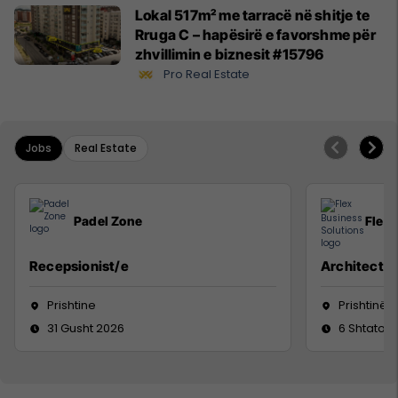
Lokal 517m² me tarracë në shitje te
Rruga C – hapësirë e favorshme për
zhvillimin e biznesit #15796
Pro Real Estate
Jobs
Real Estate
Padel Zone
Flex 
Recepsionist/e
Architect
Prishtine
Prishtinë
31 Gusht 2026
6 Shtator 