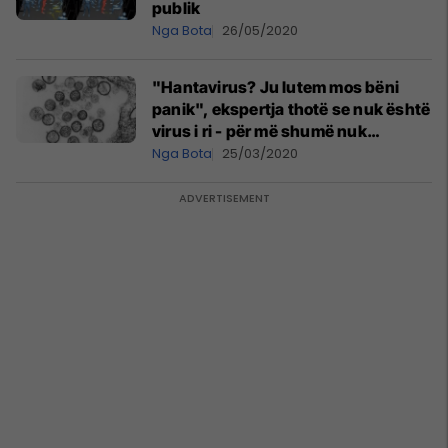
publik
Nga Bota
26/05/2020
"Hantavirus? Ju lutem mos bëni
panik", ekspertja thotë se nuk është
virus i ri - për më shumë nuk
transmetohet nga njeriu në njeri
Nga Bota
25/03/2020