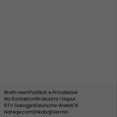
Rreth nesh
Politikat e Privatësisë
Na Kontaktoni
Prokurimi i Hapur
RTV Dukagjini
Deutsche Welle
ICK
Ndreqe.com
Shkabaj
Germin