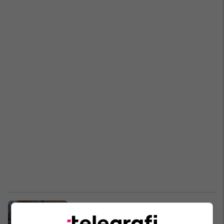
Shpërthimi i virusit të zogjve,
asgjësohen mijëra pata në Bullgari