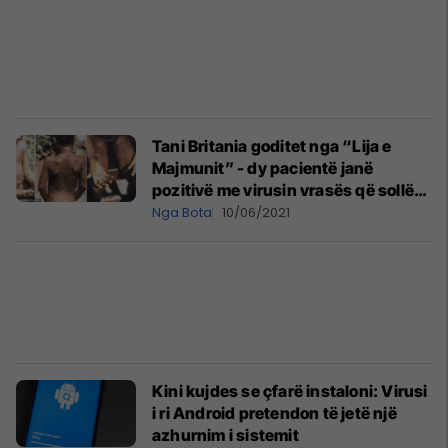
Tani Britania goditet nga “Lija e
Majmunit” - dy pacientë janë
pozitivë me virusin vrasës që sollën
nga jashtë vendit
Nga Bota
10/06/2021
Kini kujdes se çfarë instaloni: Virusi
i ri Android pretendon të jetë një
azhurnim i sistemit