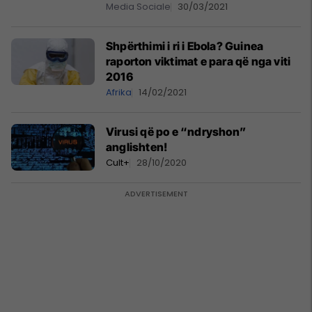
Media Sociale
30/03/2021
Shpërthimi i ri i Ebola? Guinea
raporton viktimat e para që nga viti
2016
Afrika
14/02/2021
Virusi që po e “ndryshon”
anglishten!
Cult+
28/10/2020