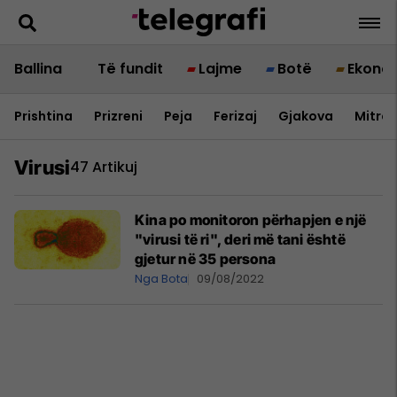
Ballina
Të fundit
Lajme
Botë
Ekono
Prishtina
Prizreni
Peja
Ferizaj
Gjakova
Mitrov
Virusi
47 Artikuj
Kina po monitoron përhapjen e një
"virusi të ri", deri më tani është
gjetur në 35 persona
Nga Bota
09/08/2022