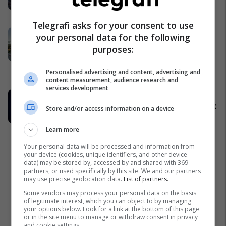
Nga Bota
17/02/2020
Telegrafi asks for your consent to use
Rrezik në SHBA, amerikani i
your personal data for the following
infektuar me coronavirusin
purposes:
vdekjeprurës 'kishte kontakt të
ngushtë me të paktën 16 persona'
Nga Bota
23/01/2020
Personalised advertising and content, advertising and
content measurement, audience research and
services development
Meksika dhe Kolumbia hetojnë
rastet e para të mundshme të virusit
Store and/or access information on a device
vdekjeprurës të Kinës
Nga Bota
22/01/2020
Learn more
Your personal data will be processed and information from
your device (cookies, unique identifiers, and other device
2
data) may be stored by, accessed by and shared with 369
partners, or used specifically by this site. We and our partners
may use precise geolocation data.
List of partners.
Some vendors may process your personal data on the basis
of legitimate interest, which you can object to by managing
your options below. Look for a link at the bottom of this page
or in the site menu to manage or withdraw consent in privacy
and cookie settings.