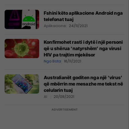
Fshini këto aplikacione Android nga
telefonat tuaj
Aplikacione
24/11/2021
Konfirmohet rasti i dytë i një personi
që u shërua ‘natyrshëm’ nga virusi
HIV pa trajtim mjekësor
Nga Bota
16/11/2021
Australianët goditen nga një ‘virus’
që mbërrin me mesazhe me tekst në
celularin tuaj
AI
20/08/2021