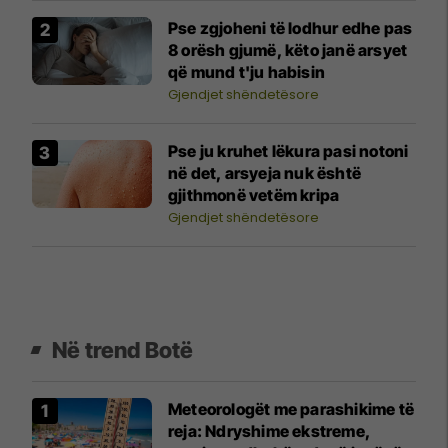
Pse zgjoheni të lodhur edhe pas
8 orësh gjumë, këto janë arsyet
që mund t'ju habisin
Gjendjet shëndetësore
Pse ju kruhet lëkura pasi notoni
në det, arsyeja nuk është
gjithmonë vetëm kripa
Gjendjet shëndetësore
Në trend Botë
Meteorologët me parashikime të
reja: Ndryshime ekstreme,