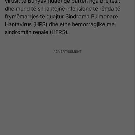
virusit të Bunyaviridae) që barten nga brejtësit
dhe mund të shkaktojnë infeksione të rënda të
frymëmarrjes të quajtur Sindroma Pulmonare
Hantavirus (HPS) dhe ethe hemorragjike me
sindromën renale (HFRS).