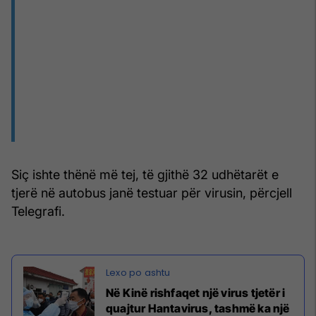
Siç ishte thënë më tej, të gjithë 32 udhëtarët e
tjerë në autobus janë testuar për virusin, përcjell
Telegrafi.
Në Kinë rishfaqet një virus tjetër i
quajtur Hantavirus, tashmë ka një