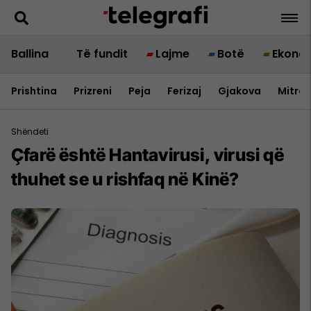
Ballina
Të fundit
Lajme
Botë
Ekono
Prishtina
Prizreni
Peja
Ferizaj
Gjakova
Mitrov
Shëndeti
Çfarë është Hantavirusi, virusi që
thuhet se u rishfaq në Kinë?