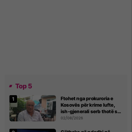
Top 5
Ftohet nga prokuroria e
Kosovës për krime lufte,
ish-gjenerali serb thotë se
dikush e tradhtoi në
02/08/2026
Beograd