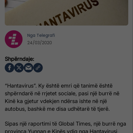
Nga
Telegrafi
24/03/2020
“Hantavirus”. Ky është emri që tanimë është
shpërndarë në rrjetet sociale, pasi një burrë në
Kinë ka gjetur vdekjen ndërsa ishte në një
autobus, bashkë me disa udhëtarë të tjerë.
Sipas një raportimi të Global Times, një burrë nga
provinca Yunnan e Kinës vdiq nga Hantavirusi