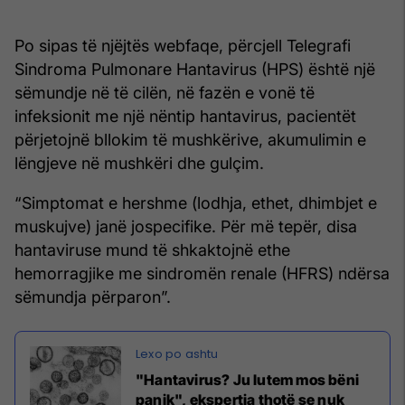
Po sipas të njëjtës webfaqe, përcjell Telegrafi
Sindroma Pulmonare Hantavirus (HPS) është një
sëmundje në të cilën, në fazën e vonë të
infeksionit me një nëntip hantavirus, pacientët
përjetojnë bllokim të mushkërive, akumulimin e
lëngjeve në mushkëri dhe gulçim.
“Simptomat e hershme (lodhja, ethet, dhimbjet e
muskujve) janë jospecifike. Për më tepër, disa
hantaviruse mund të shkaktojnë ethe
hemorragjike me sindromën renale (HFRS) ndërsa
sëmundja përparon”.
"Hantavirus? Ju lutem mos bëni
panik", ekspertja thotë se nuk