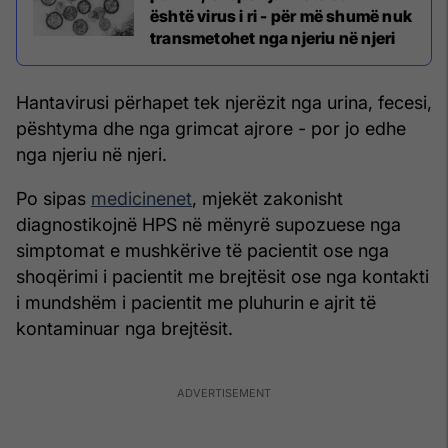
është virus i ri - për më shumë nuk
transmetohet nga njeriu në njeri
Hantavirusi përhapet tek njerëzit nga urina, fecesi,
pështyma dhe nga grimcat ajrore - por jo edhe
nga njeriu në njeri.
Po sipas
medicinenet
, mjekët zakonisht
diagnostikojnë HPS në mënyrë supozuese nga
simptomat e mushkërive të pacientit ose nga
shoqërimi i pacientit me brejtësit ose nga kontakti
i mundshëm i pacientit me pluhurin e ajrit të
kontaminuar nga brejtësit.