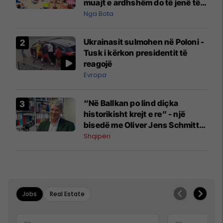
muajt e ardhshëm do të jenë të
pazakontë
Nga Bota
Ukrainasit sulmohen në Poloni -
Tusk i kërkon presidentit të
reagojë
Evropa
“Në Ballkan po lind diçka
historikisht krejt e re” - një
bisedë me Oliver Jens Schmitt
mbi protestat në Shqipëri dhe të
Shqipëri
kaluarën e rajonit
Jobs
Real Estate