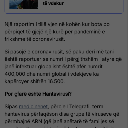
të vdekur
Një raportim i tillë vjen në kohën kur bota po
përpiqet të gjejë një kurë për pandeminë e
frikshme të coronavirusit.
Si pasojë e coronavirusit, së paku deri më tani
është raportuar se numri i përgjithshëm i atyre që
janë infektuar globalisht është afër numrit
400,000 dhe numri global i vdekjeve ka
kapërcyer shifrën 16.500.
Por çfarë është Hantavirusi?
Sipas
medicinenet
, përcjell Telegrafi, termi
hantavirus përfaqëson disa grupe të viruseve që
përmbajnë ARN (që janë anëtarë të familjes së