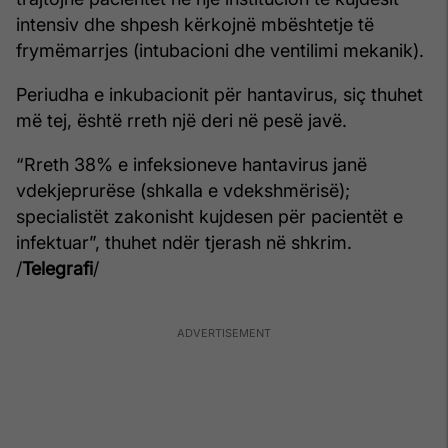
intensiv dhe shpesh kërkojnë mbështetje të
frymëmarrjes (intubacioni dhe ventilimi mekanik).
Periudha e inkubacionit për hantavirus, siç thuhet
më tej, është rreth një deri në pesë javë.
“Rreth 38% e infeksioneve hantavirus janë
vdekjeprurëse (shkalla e vdekshmërisë);
specialistët zakonisht kujdesen për pacientët e
infektuar”, thuhet ndër tjerash në shkrim.
/
Telegrafi
/