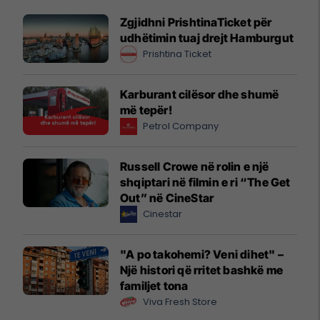
Zgjidhni PrishtinaTicket për
udhëtimin tuaj drejt Hamburgut
Prishtina Ticket
Karburant cilësor dhe shumë
më tepër!
Petrol Company
Russell Crowe në rolin e një
shqiptari në filmin e ri “The Get
Out” në CineStar
Cinestar
"A po takohemi? Veni dihet" –
Një histori që rritet bashkë me
familjet tona
Viva Fresh Store