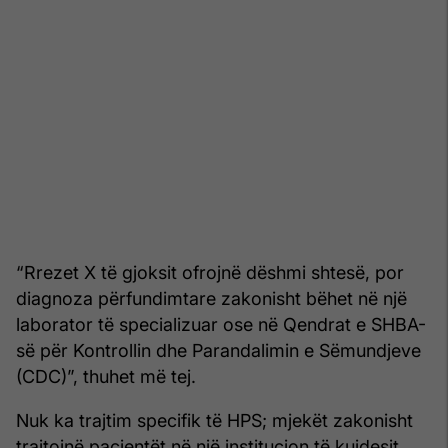
“Rrezet X të gjoksit ofrojnë dëshmi shtesë, por
diagnoza përfundimtare zakonisht bëhet në një
laborator të specializuar ose në Qendrat e SHBA-
së për Kontrollin dhe Parandalimin e Sëmundjeve
(CDC)”, thuhet më tej.
Nuk ka trajtim specifik të HPS; mjekët zakonisht
trajtojnë pacientët në një institucion të kujdesit