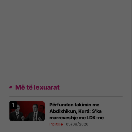
Më të lexuarat
Përfundon takimin me
Abdixhikun, Kurti: S'ka
marrëveshje me LDK-në
Politikë
05/08/2026