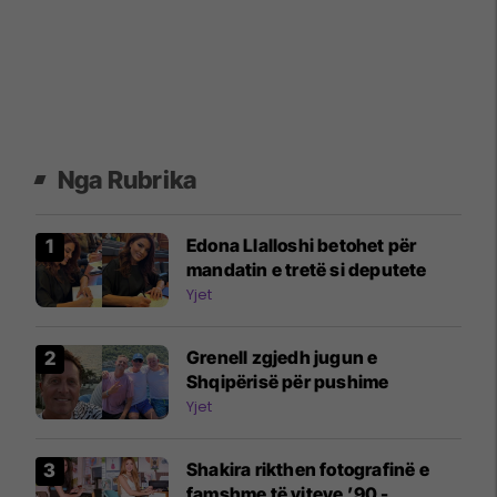
Nga Rubrika
Edona Llalloshi betohet për
mandatin e tretë si deputete
Yjet
Grenell zgjedh jugun e
Shqipërisë për pushime
Yjet
Shakira rikthen fotografinë e
famshme të viteve ’90 -