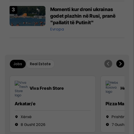
Momenti kur droni ukrainas
godet plazhin në Rusi, pranë
"pallatit të Putinit"
Evropa
Jobs
Real Estate
Viva Fresh Store
Hebs 
Arkatar/e
Pizza Man
Xërxë
Prishtinë
8 Gusht 2026
7 Gusht 20