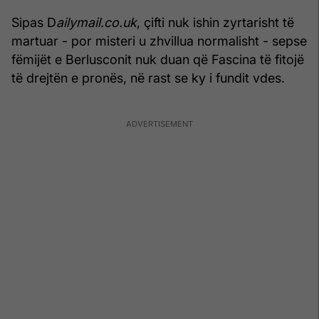
Sipas D
ailymail.co.uk
, çifti nuk ishin zyrtarisht të
martuar - por misteri u zhvillua normalisht - sepse
fëmijët e Berlusconit nuk duan që Fascina të fitojë
të drejtën e pronës, në rast se ky i fundit vdes.