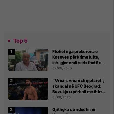
Top 5
Ftohet nga prokuroria e
Kosovës për krime lufte,
ish-gjenerali serb thotë se
dikush e tradhtoi në
02/08/2026
Beograd
“Vrisni, vrisni shqiptarët”,
skandal në UFC Beograd:
Buzukja u përball me thirrje
anti-shqiptare nga
01/08/2026
tribunat
Gjithçka që ndodhi në