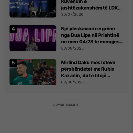
Kuvendin e
jashtëzakonshëm të LDK-
së
30/07/2026
Një pleskavicë e ngrënë
nga Dua Lipa në Prishtinë
në orën 04:28 të mëngjesit
- dhe bota digjitale serbe
03/08/2026
shpall gjendjen e luftës
Mirlind Daku mes lotëve
përshëndetet me Rubin
Kazanin, do të fitojë
miliona te Spartak Moska
02/08/2026