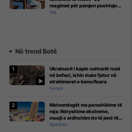
reagimet për pamjen pushtojnë
rrjetet
Yjet
Në trend Botë
Ukrainasit i kapin ushtarët rusë
në befasi, ishin duke fjetur në
strehimoret e kamufluara
Evropa
Meteorologët me parashikime të
reja: Ndryshime ekstreme,
muajt e ardhshëm do të jenë të
pazakontë
Nga Bota