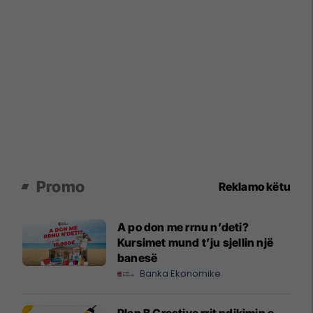
Promo
Reklamo këtu
A po don me rrnu n’deti?
Kursimet mund t’ju sjellin një
banesë
Banka Ekonomike
Plan B Creative rrit ndikimin e