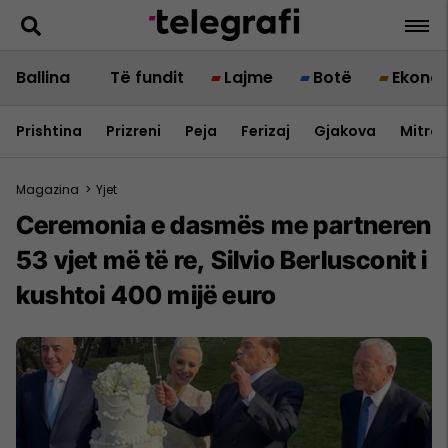
Ballina
Të fundit
Lajme
Botë
Ekono
Prishtina
Prizreni
Peja
Ferizaj
Gjakova
Mitrov
Magazina
>
Yjet
Ceremonia e dasmës me partneren
53 vjet më të re, Silvio Berlusconit i
kushtoi 400 mijë euro