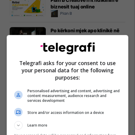
biznesit tuaj online
Plan B
Po kërkoni mjek apo klinikë në
Kosovë? Njihuni me
GjejeMjekun.com
GjejeMjekun
Telegrafi asks for your consent to use
Lokal 517m² me tarracë në shitje
your personal data for the following
te Rruga C – hapësirë e
purposes:
favorshme për zhvillimin e
biznesit #15796
Pro Real Estate
Personalised advertising and content, advertising and
content measurement, audience research and
services development
Store and/or access information on a device
Learn more