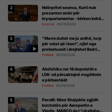
Ndërpritet seanca, Kurti nuk
prezanton emër për
kryeparlamentar - kërkon kohë
shtesë për marrëveshje politike
Kosovë
06/08/2026
“Marre duhet me ju ardhë, turp
për votat që i keni”, njëri nga
protestuesit i drejtohet Bedri
Hamzës
Politikë
06/08/2026
Abdixhiku me 18 deputetët e
LDK-së përcaktojnë rrugëtimin
e përbashkët
Politikë
05/08/2026
Pacolli: Nëse Shqipëria zgjidh
kontratën për Aeroportin e
Vlorës, MABCO do t’i drejtohet