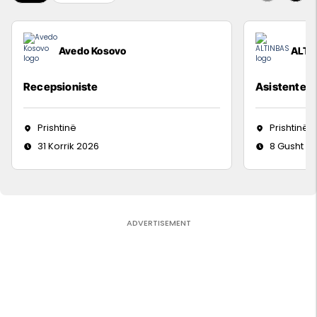
Avedo Kosovo
ALTI
Recepsioniste
Asistente e
Prishtinë
Prishtinë
31 Korrik 2026
8 Gusht 2