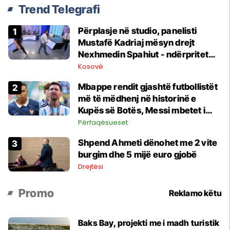
Trend Telegrafi
Përplasje në studio, panelisti
Mustafë Kadriaj mësyn drejt
Nexhmedin Spahiut - ndërpritet
transmetimi
Kosovë
Mbappe rendit gjashtë futbollistët
më të mëdhenj në historinë e
Kupës së Botës, Messi mbetet i
dyti
Përfaqësueset
Shpend Ahmeti dënohet me 2 vite
burgim dhe 5 mijë euro gjobë
Drejtësi
Promo
Reklamo këtu
Baks Bay, projekti me i madh turistik