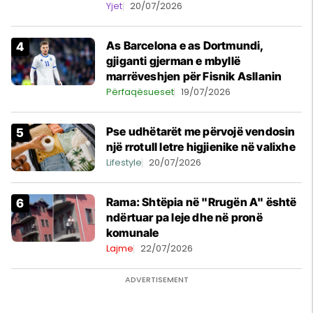
Kupës së Botës
Yjet
20/07/2026
As Barcelona e as Dortmundi,
gjiganti gjerman e mbyllë
marrëveshjen për Fisnik Asllanin
Përfaqësueset
19/07/2026
Pse udhëtarët me përvojë vendosin
një rrotull letre higjienike në valixhe
Lifestyle
20/07/2026
Rama: Shtëpia në "Rrugën A" është
ndërtuar pa leje dhe në pronë
komunale
Lajme
22/07/2026