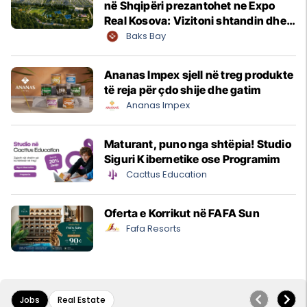
në Shqipëri prezantohet ne Expo
Real Kosova: Vizitoni shtandin dhe
zbuloni mundësitë e investimit
Baks Bay
Ananas Impex sjell në treg produkte
të reja për çdo shije dhe gatim
Ananas Impex
Maturant, puno nga shtëpia! Studio
Siguri Kibernetike ose Programim
Cacttus Education
Oferta e Korrikut në FAFA Sun
Fafa Resorts
Jobs
Real Estate