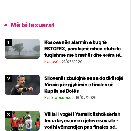
Më të lexuarat
Kosova nën alarmin e kuq të
ESTOFEX, paralajmërohen stuhi të
fuqishme me breshër dhe erëra të
forta
Kosovë
21/07/2026
Sllovenët zbulojnë se sa do të fitojë
Vincic për gjykimin e finales së
Kupës së Botës
Përfaqësueset
18/07/2026
Vëllai i vogël i Yamalit është sërish
tema kryesore e rrjeteve sociale -
vodhi vëmendjen pas finales së