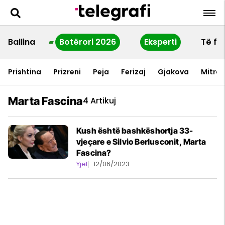
Ballina
Botërori 2026
Eksperti
Të fu
Prishtina
Prizreni
Peja
Ferizaj
Gjakova
Mitrov
Marta Fascina
4 Artikuj
Kush është bashkëshortja 33-
vjeçare e Silvio Berlusconit, Marta
Fascina?
Yjet
12/06/2023