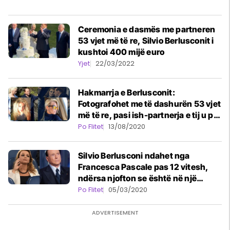
Ceremonia e dasmës me partneren
53 vjet më të re, Silvio Berlusconit i
kushtoi 400 mijë euro
Yjet
22/03/2022
Hakmarrja e Berlusconit:
Fotografohet me të dashurën 53 vjet
më të re, pasi ish-partnerja e tij u pa
duke u puthur me një femër
Po Flitet
13/08/2020
Silvio Berlusconi ndahet nga
Francesca Pascale pas 12 vitesh,
ndërsa njofton se është në një
romancë dashurie të re
Po Flitet
05/03/2020